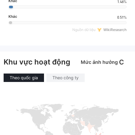
Khác
1.46%
Khác
0.51%
Nguồn dữ liệu
WikiResearch
Khu vực hoạt động
C
Mức ảnh hưởng
Theo quốc gia
Theo công ty