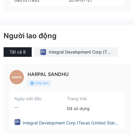
0801017892
2019-07-21
Người lao động
Tất cả 8
Integral Development Corp.(Tex
as (United States))
HARPAL SANDHU
Chủ tịch
Ngày bắt đầu
Trạng thái
--
Đã sử dụng
Integral Development Corp.(Texas (United State
s))