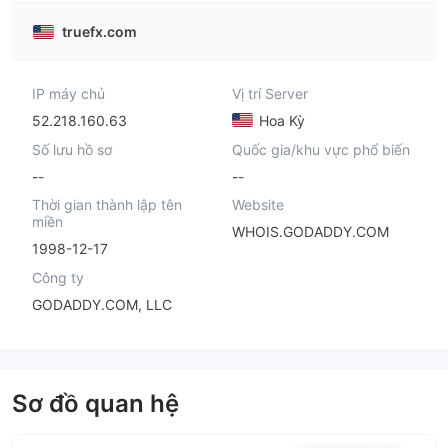
truefx.com
IP máy chủ
Vị trí Server
52.218.160.63
Hoa Kỳ
Số lưu hồ sơ
Quốc gia/khu vực phổ biến
--
--
Thời gian thành lập tên
Website
miền
WHOIS.GODADDY.COM
1998-12-17
Công ty
GODADDY.COM, LLC
Sơ đồ quan hệ