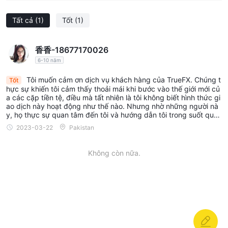
trường ngoại hối. ngoài ra, họ có tùy chọn bao gồm tiền điện tử
như một tùy chọn bổ sung, cho phép họ khám phá các cơ hội
Tất cả
(1)
Tốt
(1)
trong thị trường tài sản kỹ thuật số.
Một trong những tính năng chính của tài khoản Tổ chức là độ
香香-18677170026
sâu 3 cấp của giá sách. Điều này cung cấp cho các nhà giao
6-10 năm
dịch cái nhìn sâu hơn về thị trường, cho phép họ phân tích sổ
lệnh và đưa ra các quyết định giao dịch sáng suốt hơn dựa trên
Tôi muốn cảm ơn dịch vụ khách hàng của TrueFX. Chúng t
Tốt
hực sự khiến tôi cảm thấy thoải mái khi bước vào thế giới mới củ
mức giá và thanh khoản hiện có. Các nhà giao dịch sử dụng tài
a các cặp tiền tệ, điều mà tất nhiên là tôi không biết hình thức gi
khoản Tổ chức có thể xem giá chào mua và giá chào bán, cho
ao dịch này hoạt động như thế nào. Nhưng nhờ những người nà
y, họ thực sự quan tâm đến tôi và hướng dẫn tôi trong suốt quá
phép họ thực hiện giao dịch ở mức giá cạnh tranh. Họ cũng
trình. Tôi phát hiện ra rằng tôi thậm chí còn chưa làm trầy xước b
2023-03-22
Pakistan
nhận được dữ liệu thị trường theo thời gian thực và cập nhật
ề mặt của trò chơi. Cảm ơn các bạn.
thông qua luồng hướng sự kiện thông qua FIX (Trao đổi thông
Không còn nữa.
tin tài chính điện tử), đảm bảo họ luôn cập nhật các biến động
và sự kiện của thị trường.
Để đảm bảo kết nối nhanh và đáng tin cậy, tài khoản Tổ chức
cung cấp X-Connect có độ trễ thấp đến các trung tâm tài chính
lớn như New York (NY), London (LDN) và Tokyo (TK). Điều này
cho phép các nhà giao dịch thực hiện các giao dịch với độ trễ