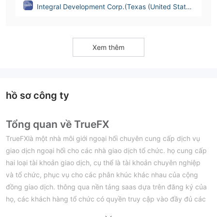
Integral Development Corp.(Texas (United State
s))
Xem thêm
hồ sơ công ty
Tổng quan về TrueFX
TrueFXlà một nhà môi giới ngoại hối chuyên cung cấp dịch vụ
giao dịch ngoại hối cho các nhà giao dịch tổ chức. họ cung cấp
hai loại tài khoản giao dịch, cụ thể là tài khoản chuyên nghiệp
và tổ chức, phục vụ cho các phân khúc khác nhau của cộng
đồng giao dịch. thông qua nền tảng saas dựa trên đăng ký của
họ, các khách hàng tổ chức có quyền truy cập vào đầy đủ các
công cụ giao dịch tiền tệ, bao gồm ngoại hối, tiền điện tử và kim