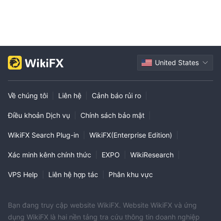
United States
Về chúng tôi
|
Liên hệ
|
Cảnh báo rủi ro
|
Điều khoản Dịch vụ
|
Chính sách bảo mật
|
WikiFX Search Plug-in
|
WikiFX(Enterprise Edition)
|
Xác minh kênh chính thức
|
EXPO
|
WikiResearch
|
VPS Help
|
Liên hệ hợp tác
|
Phân khu vực
Bạn đang truy cập website WikiFX. Website WikiFX và ứng
dụng WikiFX là hai nền tảng tra cứu thông tin doanh nghiệp