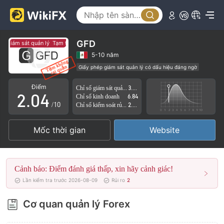
0
1
GFD
ó giám sát quản lý
Tạm thời không có giám sát quản lý
0
2
5-10 năm
Giấy phép giám sát quản lý có dấu hiệu đáng ngờ
1
3
Lĩnh vực nghiệp vụ đáng ngờ
Nguy cơ rủi ro cao
Điểm
Chỉ số giám sát quản lý
3.85
2
.
0
4
Chỉ số kinh doanh
6.84
/10
Chỉ số kiểm soát rủi ro
2.83
3
1
5
Mốc thời gian
Website
4
2
6
5
3
7
Cảnh báo: Điểm đánh giá thấp, xin hãy cảnh giác!
6
4
8
Lần kiểm tra trước 2026-08-09
Rủi ro
2
7
5
9
Cơ quan quản lý Forex
8
6