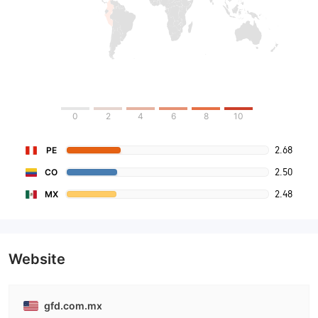
0
2
4
6
8
10
2.68
PE
2.50
CO
2.48
MX
Website
gfd.com.mx