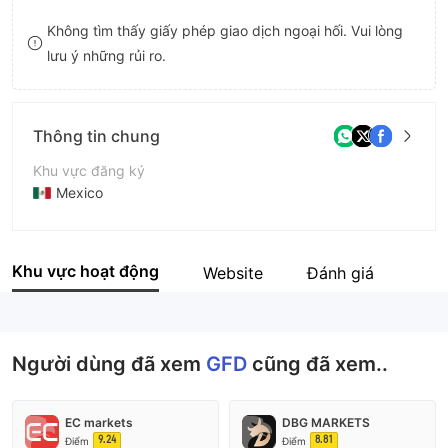
9
7
Không tìm thấy giấy phép giao dịch ngoại hối. Vui lòng
lưu ý những rủi ro.
8
9
Thông tin chung
Khu vực đăng ký
Mexico
Thời gian hoạt động
5-10 năm
Khu vực hoạt động
Website
Đánh giá
Tên công ty
GFD
Người dùng đã xem
GFD
cũng đã xem..
EC markets
DBG MARKETS
9.24
8.81
Điểm
Điểm