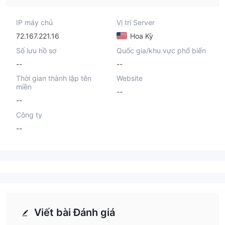
IP máy chủ
Vị trí Server
72.167.221.16
Hoa Kỳ
Số lưu hồ sơ
Quốc gia/khu vực phổ biến
--
--
Thời gian thành lập tên
Website
miền
--
--
Công ty
--
Viết bài Đánh giá