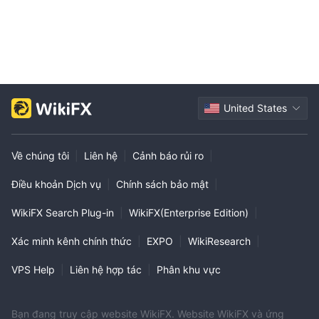
United States
Về chúng tôi
|
Liên hệ
|
Cảnh báo rủi ro
|
Điều khoản Dịch vụ
|
Chính sách bảo mật
|
WikiFX Search Plug-in
|
WikiFX(Enterprise Edition)
|
Xác minh kênh chính thức
|
EXPO
|
WikiResearch
|
VPS Help
|
Liên hệ hợp tác
|
Phân khu vực
Bạn đang truy cập website WikiFX. Website WikiFX và ứng