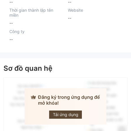
--
--
Thời gian thành lập tên
Website
miền
--
--
Công ty
--
Sơ đồ quan hệ
Đăng ký trong ứng dụng để
mở khóa!
DATUM
FINANCE
Tải ứng dụng