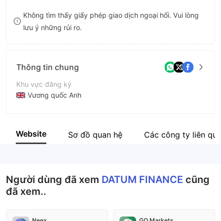
9
7
Không tìm thấy giấy phép giao dịch ngoại hối. Vui lòng
lưu ý những rủi ro.
8
9
Thông tin chung
Khu vực đăng ký
Vương quốc Anh
Thời gian hoạt động
5-10 năm
Website
Sơ đồ quan hệ
Các công ty liên qu
Tên công ty
DATUM FINANCE LIMITED
Người dùng đã xem
DATUM FINANCE
cũng
đã xem..
Neex
GO Markets