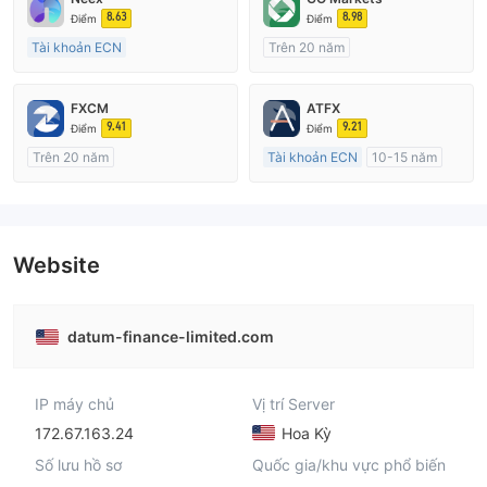
8.63
8.98
Điểm
Điểm
Tài khoản ECN
Trên 20 năm
15-20 năm
Đăng ký tại Nước Úc
Đăng ký tại Nước Úc
GP Tạo lập Thị trường Ngoại hối (MM)
FXCM
ATFX
GP Tạo lập Thị trường Ngoại hối (MM)
cTrader
9.41
9.21
Điểm
Điểm
MT4 Chính thức
Trên 20 năm
Tài khoản ECN
10-15 năm
Đăng ký tại Nước Úc
Đăng ký tại Nước Úc
GP Tạo lập Thị trường Ngoại hối (MM)
GP Tạo lập Thị trường Ngoại hối (MM)
MT4 Chính thức
MT4 Chính thức
Website
datum-finance-limited.com
IP máy chủ
Vị trí Server
172.67.163.24
Hoa Kỳ
Số lưu hồ sơ
Quốc gia/khu vực phổ biến