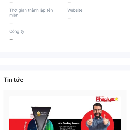
--
--
Thời gian thành lập tên
Website
miền
--
--
Công ty
--
Tin tức