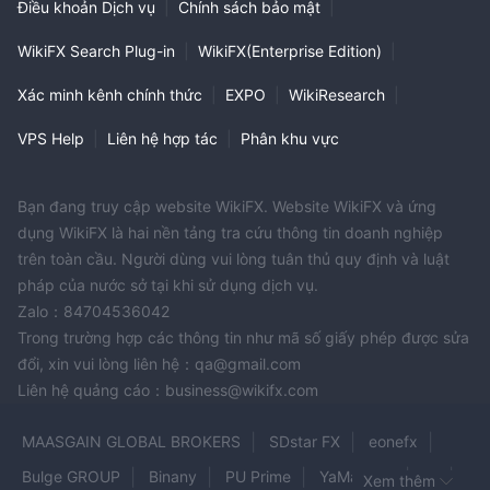
Điều khoản Dịch vụ
|
Chính sách bảo mật
|
WikiFX Search Plug-in
|
WikiFX(Enterprise Edition)
|
Xác minh kênh chính thức
|
EXPO
|
WikiResearch
|
VPS Help
|
Liên hệ hợp tác
|
Phân khu vực
Bạn đang truy cập website WikiFX. Website WikiFX và ứng
dụng WikiFX là hai nền tảng tra cứu thông tin doanh nghiệp
trên toàn cầu. Người dùng vui lòng tuân thủ quy định và luật
pháp của nước sở tại khi sử dụng dịch vụ.
Zalo：84704536042
Trong trường hợp các thông tin như mã số giấy phép được sửa
đổi, xin vui lòng liên hệ：qa@gmail.com
Liên hệ quảng cáo：business@wikifx.com
MAASGAIN GLOBAL BROKERS
SDstar FX
eonefx
Bulge GROUP
Binany
PU Prime
YaMarkets
IC
Xem thêm