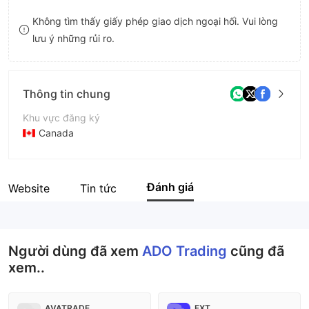
8
Không tìm thấy giấy phép giao dịch ngoại hối. Vui lòng
lưu ý những rủi ro.
9
Thông tin chung
Khu vực đăng ký
Canada
Thời gian hoạt động
5-10 năm
Đánh giá
Website
Tin tức
Tên công ty
Ado Trading Investment Limited
Người dùng đã xem
ADO Trading
cũng đã
xem..
AVATRADE
FXT