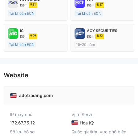
9.51
8.67
Điểm
Điểm
Tài khoản ECN
Tài khoản ECN
15-20 năm
Trên 20 năm
Đăng ký tại Nước Úc
Đăng ký tại Nước Úc
IC
ACY SECURITIES
GP Tạo lập Thị trường Ngoại hối (MM)
GP Tạo lập Thị trường Ngoại hối (MM)
9.09
8.62
Điểm
Điểm
MT4 Chính thức
MT4 Chính thức
Tài khoản ECN
15-20 năm
15-20 năm
Đăng ký tại Nước Úc
Đăng ký tại Nước Úc
GP Tạo lập Thị trường Ngoại hối (MM)
GP Tạo lập Thị trường Ngoại hối (MM)
MT4 Chính thức
MT4 Chính thức
Website
adotrading.com
IP máy chủ
Vị trí Server
172.67.75.12
Hoa Kỳ
Số lưu hồ sơ
Quốc gia/khu vực phổ biến