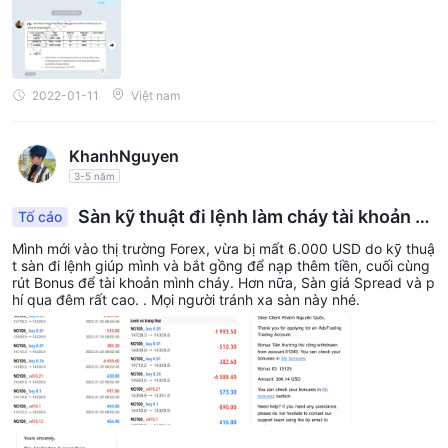
2022-01-11
Việt nam
KhanhNguyen
3-5 năm
Sàn kỹ thuật đi lệnh làm cháy tài khoản củ
Tố cáo
a khách
Mình mới vào thị trường Forex, vừa bị mất 6.000 USD do kỹ thuậ
t sàn đi lệnh giúp mình và bắt gồng để nạp thêm tiền, cuối cùng
rút Bonus để tài khoản mình cháy. Hơn nữa, Sàn giá Spread và p
hí qua đêm rất cao. . Mọi người tránh xa sàn này nhé.