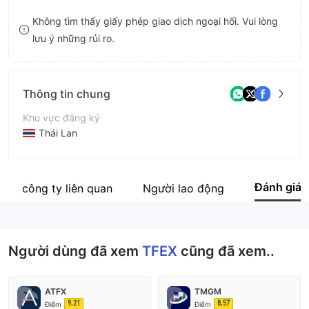
9
7
Không tìm thấy giấy phép giao dịch ngoại hối. Vui lòng
lưu ý những rủi ro.
8
9
Thông tin chung
Khu vực đăng ký
Thái Lan
Thời gian hoạt động
5-10 năm
Đánh giá
Các công ty liên quan
Người lao động
Tên công ty
Thailand Futures Exchange
Người dùng đã xem
TFEX
cũng đã xem..
ATFX
TMGM
9.21
8.57
Điểm
Điểm