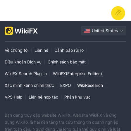
United States
Về chúng tôi
|
Liên hệ
|
Cảnh báo rủi ro
|
Điều khoản Dịch vụ
|
Chính sách bảo mật
|
WikiFX Search Plug-in
|
WikiFX(Enterprise Edition)
|
Xác minh kênh chính thức
|
EXPO
|
WikiResearch
|
VPS Help
|
Liên hệ hợp tác
|
Phân khu vực
Bạn đang truy cập website WikiFX. Website WikiFX và ứng
dụng WikiFX là hai nền tảng tra cứu thông tin doanh nghiệp
trên toàn cầu. Người dùng vui lòng tuân thủ quy định và luật