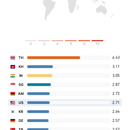
0
2
4
6
8
10
6.43
TH
3.11
KH
3.05
IN
2.87
SG
2.72
AM
2.71
US
2.64
KR
2.57
DE
2.57
TR