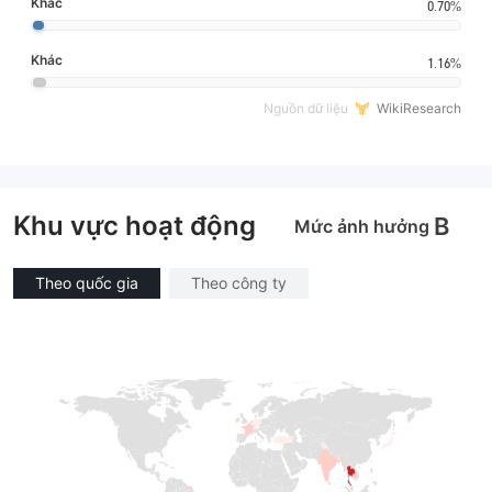
Khác
0.70%
Khác
1.16%
Nguồn dữ liệu
WikiResearch
Khu vực hoạt động
B
Mức ảnh hưởng
Theo quốc gia
Theo công ty