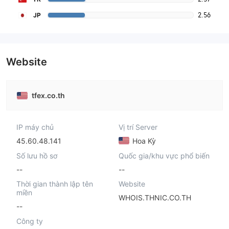
2.56
JP
Website
tfex.co.th
IP máy chủ
Vị trí Server
45.60.48.141
Hoa Kỳ
Số lưu hồ sơ
Quốc gia/khu vực phổ biến
--
--
Thời gian thành lập tên
Website
miền
WHOIS.THNIC.CO.TH
--
Công ty