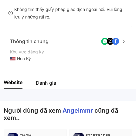
8
Không tìm thấy giấy phép giao dịch ngoại hối. Vui lòng
lưu ý những rủi ro.
9
Thông tin chung
Khu vực đăng ký
Hoa Kỳ
Thời gian hoạt động
1-2 năm
Website
Đánh giá
Tên công ty
Angelmmr
Người dùng đã xem
Angelmmr
cũng đã
xem..
TMGM
STARTRADER