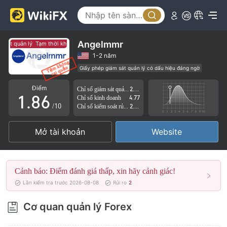
3
1
4
2
5
3
Angelmmr
sát quản lý
Tạm thời không có giám sát quản lý
6
4
1-2 năm
Giấy phép giám sát quản lý có dấu hiệu đáng ngờ
0
7
5
Lĩnh vực nghiệp vụ đáng ngờ
Nguy cơ rủi ro cao
Điểm
Chỉ số giám sát quản lý
2.30
1
.
8
6
Chỉ số kinh doanh
4.77
/10
Chỉ số kiểm soát rủi ro
2.58
2
9
7
Mở tài khoản
Website
3
8
4
9
Cảnh báo: Điểm đánh giá thấp, xin hãy cảnh giác!
5
Lần kiểm tra trước 2026-08-08
Rủi ro
2
6
Cơ quan quản lý Forex
7