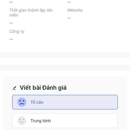
--
--
Thời gian thành lập tên
Website
miền
--
--
Công ty
--
Viết bài Đánh giá
Tố cáo
Trung bình