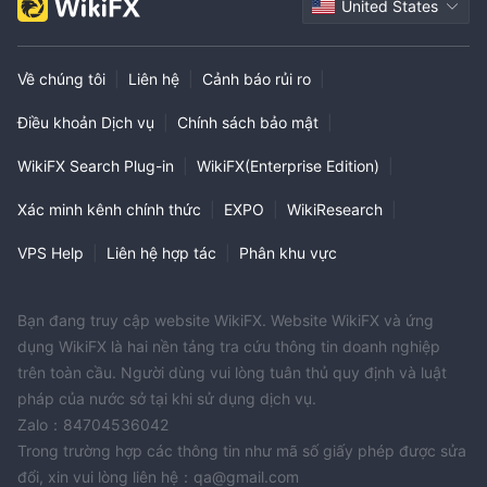
United States
Về chúng tôi
|
Liên hệ
|
Cảnh báo rủi ro
|
Điều khoản Dịch vụ
|
Chính sách bảo mật
|
WikiFX Search Plug-in
|
WikiFX(Enterprise Edition)
|
Xác minh kênh chính thức
|
EXPO
|
WikiResearch
|
VPS Help
|
Liên hệ hợp tác
|
Phân khu vực
Bạn đang truy cập website WikiFX. Website WikiFX và ứng
dụng WikiFX là hai nền tảng tra cứu thông tin doanh nghiệp
trên toàn cầu. Người dùng vui lòng tuân thủ quy định và luật
pháp của nước sở tại khi sử dụng dịch vụ.
Zalo：84704536042
Trong trường hợp các thông tin như mã số giấy phép được sửa
đổi, xin vui lòng liên hệ：qa@gmail.com