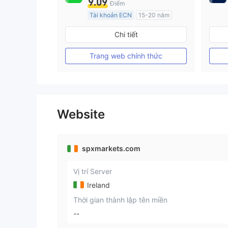
9.09
Điểm
Tài khoản ECN
15-20 năm
Đăng ký tại Nước Úc
Chi tiết
GP Tạo lập Thị trường Ngoại hối (MM)
MT4 Chính thức
Trang web chính thức
Website
spxmarkets.com
Vị trí Server
Ireland
Thời gian thành lập tên miền
--