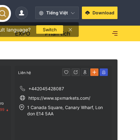
Tiếng Việt
Download
ult language?
Switch
i
EXPO
Phân tích
Liên hệ
+442045428087
https://www.spxmarkets.com/
 ro
1 Canada Square, Canary Wharf, Lon
.99
don E14 5AA