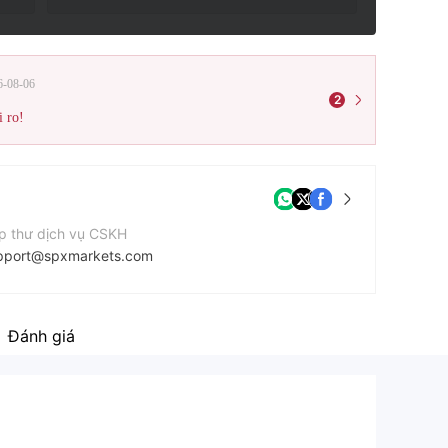
6-08-06
2
i ro!
p thư dịch vụ CSKH
pport@spxmarkets.com
n thoại liên hệ
42045428087
Đánh giá
ang web của công ty
tps://www.spxmarkets.com/