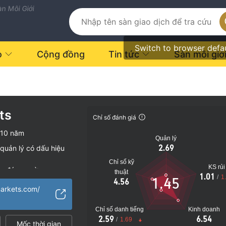
n Môi Giới
Switch to browser defa
o
Cộng đồng
Tin tức
Sàn môi giớ
ts
Chỉ số đánh giá
-10 năm
Quản lý
2.69
quản lý có dấu hiệu
Chỉ số kỹ
KS rủi
vụ đáng ngờ
thuật
1.01
/
1
1.45
4.56
o
arkets.com/
Chỉ số danh tiếng
Kinh doanh
2.59
6.54
/
1.69
Mốc thời gian