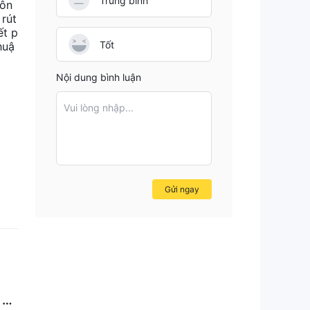
Trung bình
hôn
 rút
ết p
Tốt
huậ
Nội dung bình luận
Vui lòng nhập...
Gửi ngay
 N