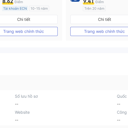
8.62
9.41
Điểm
Điểm
Tài khoản ECN
10-15 năm
Trên 20 năm
Đăng ký tại Nước Úc
Đăng ký tại Nước Úc
Chi tiết
Chi tiết
GP Tạo lập Thị trường Ngoại hối (MM)
MT4 Chính thức
MT4 Chính thức
Trang web chính thức
Trang web chính thức
Số lưu hồ sơ
Quốc 
--
--
Website
Công 
--
--