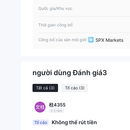
Quốc gia/Khu vực
Thời gian công bố
SPX Markets
Công bố của sàn môi giới
người dùng Đánh giá
3
Tất cả
(3)
Tố cáo
(3)
柱4355
3-5 năm
Không thể rút tiền
Tố cáo