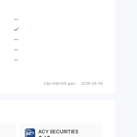
--
--
--
--
Cập nhật thời gian：
2026-08-06
ACY SECURITIES