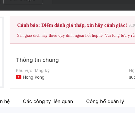
Cảnh báo: Điểm đánh giá thấp, xin hãy cảnh giác!
202
Sàn giao dịch này thiếu quy định ngoại hối hợp lệ. Vui lòng lưu ý rủ
Thông tin chung
Khu vực đăng ký
Hộ
Hong Kong
su
Thời gian hoạt động
Điệ
5-10 năm
+4
n hệ
Các công ty liên quan
Công bố quản lý
Tên công ty
Tr
SPX Markets
ht