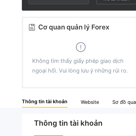
2
5
6
3
6
7
Cơ quan quản lý Forex
4
7
8
5
8
9
Không tìm thấy giấy phép giao dịch
ngoại hối. Vui lòng lưu ý những rủi ro.
6
9
7
Thông tin tài khoản
Website
Sơ đồ qua
8
Thông tin tài khoản
9