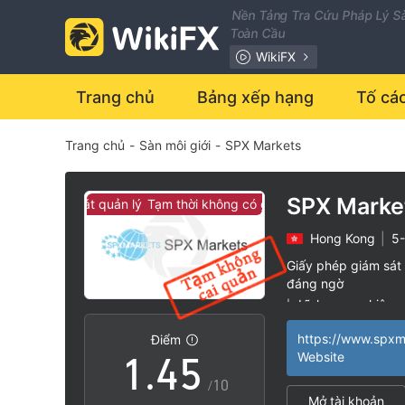
Nền Tảng Tra Cứu Pháp Lý Sà
Toàn Cầu
WikiFX
0
Trang chủ
Bảng xếp hạng
Tố cá
Trang chủ
-
Sàn môi giới
-
SPX Markets
0
1
1
2
SPX Marke
g có giám sát quản lý
Tạm thời không có giám sát quản lý
Hong Kong
|
5
2
3
Giấy phép giám sát 
đáng ngờ
0
3
4
Lĩnh vực nghiệp 
|
Nguy cơ rủi ro ca
|
https://www.spxm
Điểm
1
.
4
5
Website
/10
Mở tài khoản