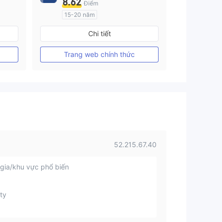
8.62
Điểm
15-20 năm
Đăng ký tại Nước Úc
Chi tiết
GP Tạo lập Thị trường Ngoại hối (MM)
GP Tạo lập Thị trường Ngoại hối (MM)
MT4 Chính thức
Trang web chính thức
52.215.67.40
gia/khu vực phổ biến
ty