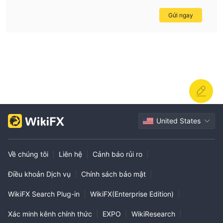
dealing with any financial institution, especially in the forex
Gửi ngay
and securities trading space.
United States
Về chúng tôi
|
Liên hệ
|
Cảnh báo rủi ro
|
Điều khoản Dịch vụ
|
Chính sách bảo mật
|
WikiFX Search Plug-in
|
WikiFX(Enterprise Edition)
|
Xác minh kênh chính thức
|
EXPO
|
WikiResearch
|