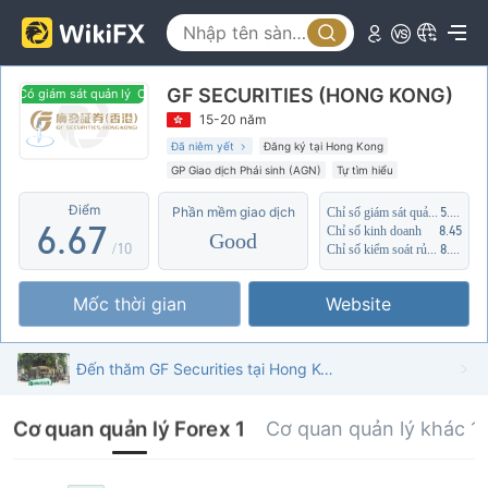
1
1
2
2
2
3
GF SECURITIES (HONG KONG)
3
3
4
Có giám sát quản lý
Có giám sát quản lý
15-20 năm
4
4
5
Đã niêm yết
Đăng ký tại Hong Kong
GP Giao dịch Phái sinh (AGN)
Tự tìm hiểu
5
5
6
Lĩnh vực nghiệp vụ đáng ngờ
Điểm
Phần mềm giao dịch
Chỉ số giám sát quản lý
5.24
6
.
6
7
Chỉ số kinh doanh
8.45
Good
/10
Chỉ số kiểm soát rủi ro
8.19
7
7
8
Mốc thời gian
Website
8
8
9
9
9
Đến thăm GF Securities tại Hong Kong - Tìm thấy văn phòng
Cơ quan quản lý Forex 1
Cơ quan quản lý khác 1