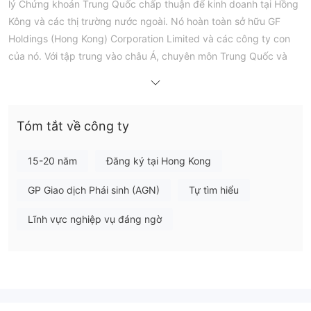
lý Chứng khoán Trung Quốc chấp thuận để kinh doanh tại Hồng
Kông và các thị trường nước ngoài. Nó hoàn toàn sở hữu GF
Holdings (Hong Kong) Corporation Limited và các công ty con
của nó. Với tập trung vào châu Á, chuyên môn Trung Quốc và
đặc điểm Vùng Vịnh Lớn, công ty cung cấp các dịch vụ tài
chính bao gồm chứng khoán toàn cầu, ngân hàng đầu tư, quản
lý tài sản và môi giới, và quản lý đầu tư cho khách hàng toàn
Tóm tắt về công ty
cầu.
Ưu điểm và Nhược điểm
15-20 năm
Đăng ký tại Hong Kong
Có phải GF Securities (Hong Kong) là hợp pháp?
GP Giao dịch Phái sinh (AGN)
Tự tìm hiểu
quy định bởi SFC
GF Securities (Hong Kong) tuyên bố được
Lĩnh vực nghiệp vụ đáng ngờ
(Ủy ban Chứng khoán và Hợp đồng Tương lai Hồng
Kông) với số giấy phép No.
AOB369
. Tuy nhiên, chúng tôi
chưa tìm thấy thông tin về các giấy phép nên chúng tôi không
thể kết luận rằng công ty này được quy định tốt cho đến nay.
Dịch vụ