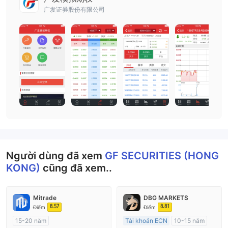
广发证券股份有限公司
Người dùng đã xem
GF SECURITIES (HONG
KONG)
cũng đã xem..
Mitrade
DBG MARKETS
8.57
8.81
Điểm
Điểm
15-20 năm
Tài khoản ECN
10-15 năm