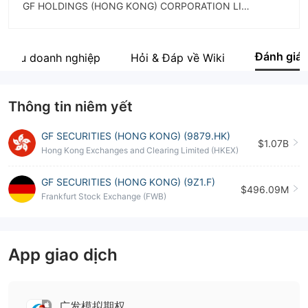
GF HOLDINGS (HONG KONG) CORPORATION LIMITED
Viết tắt
GF SECURITIES (HONG KONG)
Đánh giá
 thiệu doanh nghiệp
Hỏi & Đáp về Wiki
Nhân viên doanh nghiệp
--
Thông tin niêm yết
GF SECURITIES (HONG KONG) (9879.HK)
$1.07B
Hong Kong Exchanges and Clearing Limited (HKEX)
GF SECURITIES (HONG KONG) (9Z1.F)
$496.09M
Frankfurt Stock Exchange (FWB)
App giao dịch
广发模拟期权