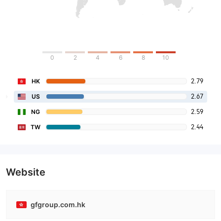
0
2
4
6
8
10
2.79
HK
2.67
US
2.59
NG
2.44
TW
Website
gfgroup.com.hk