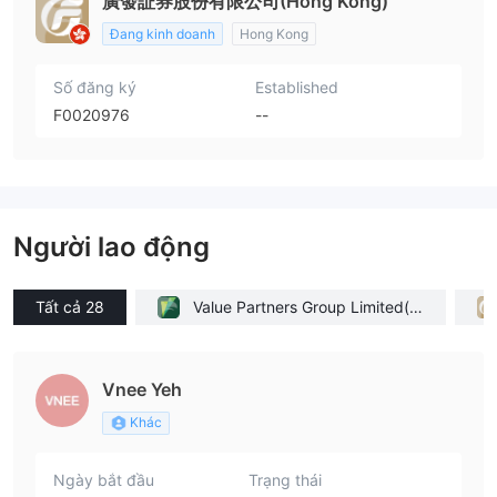
廣發証券股份有限公司(Hong Kong)
Đang kinh doanh
Hong Kong
Số đăng ký
Established
F0020976
--
Người lao động
Tất cả 28
Value Partners Group Limited(H
ong Kong)
Vnee Yeh
Khác
Ngày bắt đầu
Trạng thái