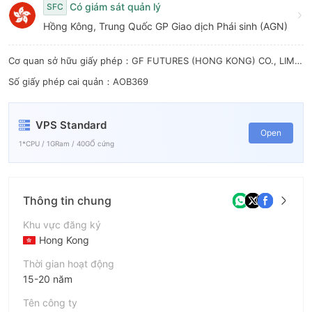
Có giám sát quản lý
SFC
Hồng Kông, Trung Quốc GP Giao dịch Phái sinh (AGN)
Cơ quan sở hữu giấy phép：GF FUTURES (HONG KONG) CO., LIMITED
Số giấy phép cai quản：AOB369
VPS Standard
Open
1*CPU / 1GRam / 40GỔ cứng
Thông tin chung
Khu vực đăng ký
Hong Kong
Thời gian hoạt động
15-20 năm
Tên công ty