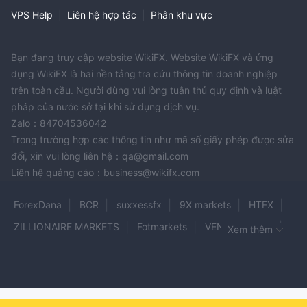
VPS Help
|
Liên hệ hợp tác
|
Phân khu vực
Bạn đang truy cập website WikiFX. Website WikiFX và ứng
dụng WikiFX là hai nền tảng tra cứu thông tin doanh nghiệp
trên toàn cầu. Người dùng vui lòng tuân thủ quy định và luật
pháp của nước sở tại khi sử dụng dịch vụ.
Zalo：84704536042
Trong trường hợp các thông tin như mã số giấy phép được sửa
đổi, xin vui lòng liên hệ：qa@gmail.com
Liên hệ quảng cáo：business@wikifx.com
ForexDana
BCR
suxxessfx
9X markets
HTFX
ZILLIONAIRE MARKETS
Fotmarkets
VENTRATRADE
Xem thêm
PhyxTradeLtd
GICM
IbericaPlus
CCFX
BEFLIX
BLU MARKETS
SOLIDARY PRIME
BinkFxMarket
LegacyFX
Msemc
UP TREND