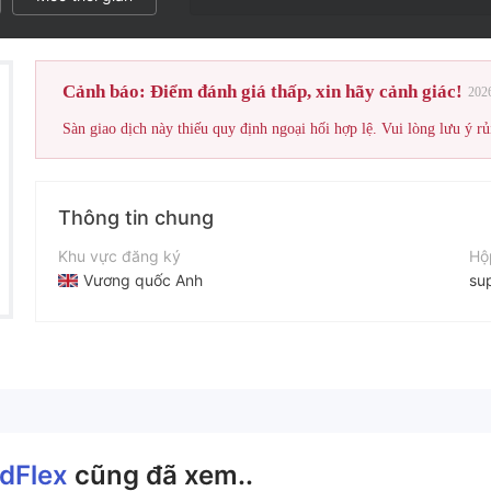
Cảnh báo: Điểm đánh giá thấp, xin hãy cảnh giác!
202
Sàn giao dịch này thiếu quy định ngoại hối hợp lệ. Vui lòng lưu ý rủ
Thông tin chung
Khu vực đăng ký
Hộ
Vương quốc Anh
su
Thời gian hoạt động
Điệ
2-5 năm
+1
Tên công ty
Tr
Max-FundFlex LTD
htt
dFlex
cũng đã xem..