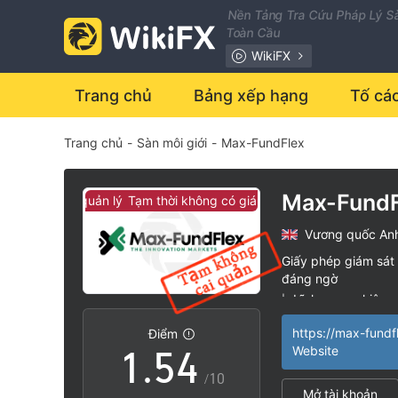
Nền Tảng Tra Cứu Pháp Lý Sà
Toàn Cầu
WikiFX
0
Trang chủ
Bảng xếp hạng
Tố cá
Trang chủ
-
Sàn môi giới
-
Max-FundFlex
1
0
2
1
Max-FundF
có giám sát quản lý
Tạm thời không có giám sát quản lý
Vương quốc An
3
2
Giấy phép giám sát 
đáng ngờ
0
4
3
Lĩnh vực nghiệp 
|
Nguy cơ rủi ro ca
|
Điểm
1
.
5
4
Website
/10
Mở tài khoản