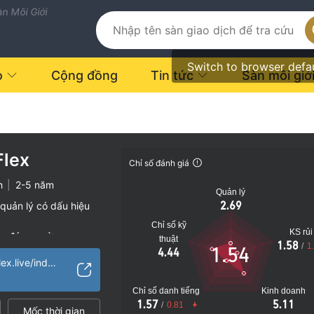
n Môi Giới
Switch to browser defa
o
Cộng đồng
Tin tức
Sàn môi giớ
lex
Chỉ số đánh giá
h
|
2-5 năm
Quản lý
2.69
quản lý có dấu hiệu
Chỉ số kỹ
KS rủi
vụ đáng ngờ
thuật
1.58
/
1
1.54
4.44
o
https://max-fundflex.live/index.php
Chỉ số danh tiếng
Kinh doanh
1.57
5.11
/
0.81
Mốc thời gian