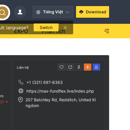
Tiếng Việt
Download
ult language?
Switch
i
EXPO
Phân tích
Liên hệ
+1 (321) 697‑8363‬
https://max-fundflex.live/index.php
 ro
207 Batchley Rd, Redditch, United Ki
.22
ngdom