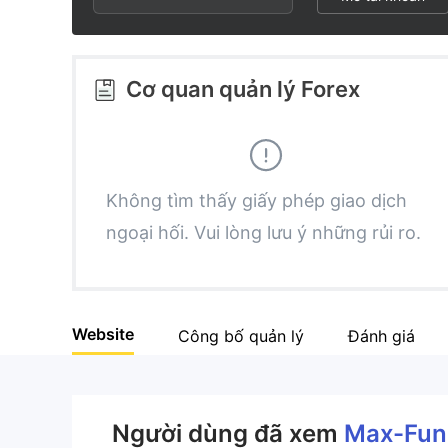
2
6
5
3
7
6
Cơ quan quản lý Forex
4
8
7
5
9
8
Không tìm thấy giấy phép giao dịch
ngoại hối. Vui lòng lưu ý những rủi ro.
6
9
7
Website
Công bố quản lý
Đánh giá
8
9
Người dùng đã xem
Max-Fun