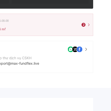
6-08-08
2
i ro!
p thư dịch vụ CSKH
pport@max-fundflex.live
n thoại liên hệ
3216978363
ang web của công ty
ps://max-fundflex.live/index.php