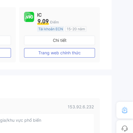
IC
9.09
Điểm
Tài khoản ECN
15-20 năm
Đăng ký tại Nước Úc
Chi tiết
GP Tạo lập Thị trường Ngoại hối (MM)
GP Tạo lập Thị trường Ngoại hối (MM)
MT4 Chính thức
Trang web chính thức
153.92.6.232
gia/khu vực phổ biến