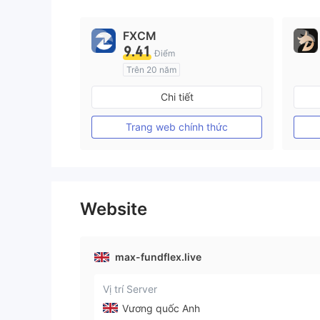
FXCM
9.41
Điểm
Trên 20 năm
Đăng ký tại Nước Úc
Chi tiết
GP Tạo lập Thị trường Ngoại hối (MM)
MT4 Chính thức
Trang web chính thức
Website
max-fundflex.live
Vị trí Server
Vương quốc Anh