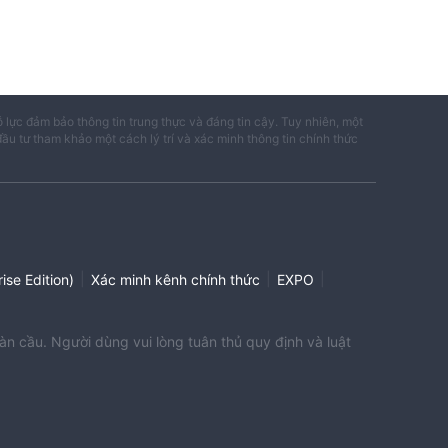
ỗ lực đảm bảo thông tin trung thực và đáng tin cậy. Tuy nhiên, một
đầu tư tham khảo một cách lý trí và xác minh thông tin chính thức
|
|
|
ise Edition)
Xác minh kênh chính thức
EXPO
àn cầu. Người dùng vui lòng tuân thủ quy định và luật