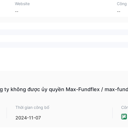
Website
Công 
--
--
 ty không được ủy quyền Max-Fundflex / max-fundfl
Thời gian công bố
Côn
2024-11-07