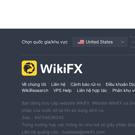
※ 
Chọn quốc gia/khu vực
United States
và
tr
|
|
|
Về chúng tôi
Liên hệ
Cảnh báo rủi ro
Điều khoản Dị
|
|
|
WikiResearch
VPS Help
Liên hệ hợp tác
Phân khu v
Bạn đang truy cập website WikiFX. Website WikiFX và ứng 
pháp của nước sở tại khi sử dụng dịch vụ.
Zalo：84704536042
Trong trường hợp các thông tin như mã số giấy phép đượ
Liên hệ quảng cáo：business@wikifx.com