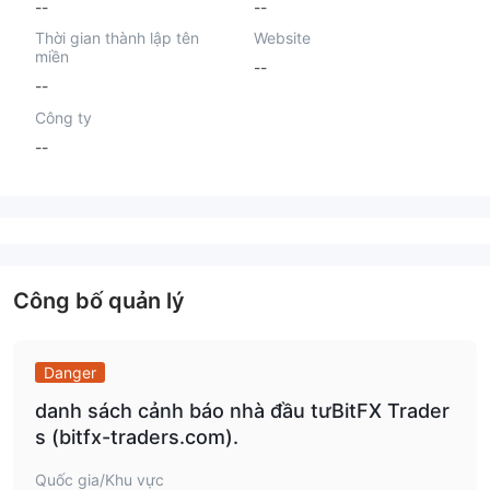
--
--
Thời gian thành lập tên
Website
miền
--
--
Công ty
--
Công bố quản lý
Danger
danh sách cảnh báo nhà đầu tưBitFX Trader
s (bitfx-traders.com).
Quốc gia/Khu vực