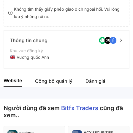
8
Không tìm thấy giấy phép giao dịch ngoại hối. Vui lòng
lưu ý những rủi ro.
9
Thông tin chung
Khu vực đăng ký
Vương quốc Anh
Thời gian hoạt động
2-5 năm
Website
Công bố quản lý
Đánh giá
Tên công ty
Bitfx Traders
Người dùng đã xem
Bitfx Traders
cũng đã
xem..
vantage
ACY SECURITIES