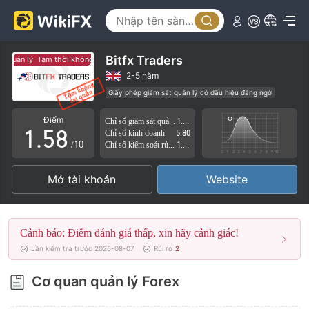
0
3
1
4
2
5
Bitfx Traders
t quản lý
Tạm thời không có giám sát quản lý
3
6
2-5 năm
Giấy phép giám sát quản lý có dấu hiệu đáng ngờ
0
4
7
Lĩnh vực nghiệp vụ đáng ngờ
Nguy cơ rủi ro cao
Điểm
Chỉ số giám sát quản lý
1.62
1
.
5
8
Chỉ số kinh doanh
5.80
/10
Chỉ số kiểm soát rủi ro
1.67
2
6
9
Mở tài khoản
Website
3
7
4
8
Cảnh báo: Điểm đánh giá thấp, xin hãy cảnh giác!
5
9
Lần kiểm tra trước 2026-08-07
Rủi ro
2
6
Cơ quan quản lý Forex
7