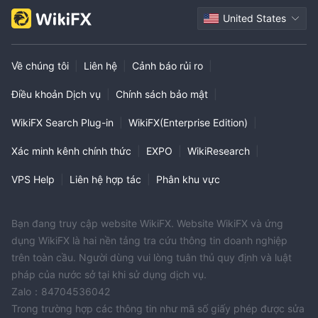
United States
Về chúng tôi
|
Liên hệ
|
Cảnh báo rủi ro
|
Điều khoản Dịch vụ
|
Chính sách bảo mật
|
WikiFX Search Plug-in
|
WikiFX(Enterprise Edition)
|
Xác minh kênh chính thức
|
EXPO
|
WikiResearch
|
VPS Help
|
Liên hệ hợp tác
|
Phân khu vực
Bạn đang truy cập website WikiFX. Website WikiFX và ứng
dụng WikiFX là hai nền tảng tra cứu thông tin doanh nghiệp
trên toàn cầu. Người dùng vui lòng tuân thủ quy định và luật
pháp của nước sở tại khi sử dụng dịch vụ.
Zalo：84704536042
Trong trường hợp các thông tin như mã số giấy phép được sửa