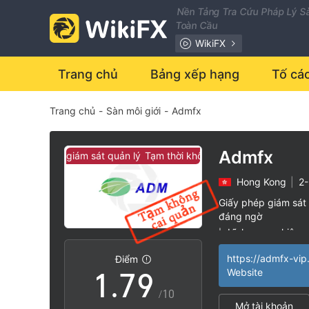
0
2
Nền Tảng Tra Cứu Pháp Lý Sà
Toàn Cầu
1
3
WikiFX
2
4
Trang chủ
Bảng xếp hạng
Tố cá
Trang chủ
-
Sàn môi giới
-
Admfx
3
5
4
6
Admfx
ời không có giám sát quản lý
Tạm thời không có giám sát quản lý
Hong Kong
|
2
5
7
Giấy phép giám sát 
đáng ngờ
0
6
8
Lĩnh vực nghiệp 
|
Nguy cơ rủi ro ca
|
Điểm
1
.
7
9
Website
/10
Mở tài khoản