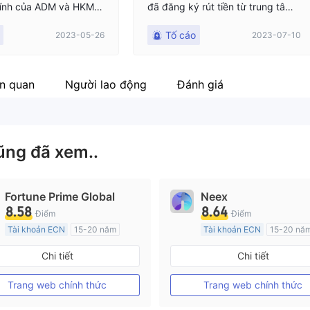
chính của ADM và HKMA
đã đăng ký rút tiền từ trung tâm
iền tệ của Hồng Kông)
khách hàng và họ nói rằng sẽ rút
Tố cáo
2023-05-26
2023-07-10
n thực tế rằng không r
tiền trong vòng 2 giờ, nhưng tiền
 số tiền quá lớn và bắt đ
gửi không được nhận và một lần
ười giao dịch thành ng
nữa họ nói rằng sẽ gửi tiền trong
g phương pháp gian lậ
vòng 24 giờ. Tôi sống trong đau k
ên quan
Người lao động
Đánh giá
hổ.
ũng đã xem..
Fortune Prime Global
Neex
8.58
8.64
Điểm
Điểm
Tài khoản ECN
15-20 năm
Tài khoản ECN
15-20 nă
Đăng ký tại Nước Úc
Đăng ký tại Nước Úc
Chi tiết
Chi tiết
GP Tạo lập Thị trường Ngoại hối (MM)
MT4 Chính thức
MT4 Chính thức
Trang web chính thức
Trang web chính thức