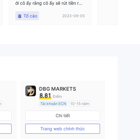
ới cô ấy rằng cô ấy sẽ rút tiền ra.
Cô ấy nói rằng tôi phải đặt cọc th
Tố cáo
2023-09-05
êm do có tranh chấp nhưng cô ấy
sẽ rút lại. Người phụ nữ được gọi l
à bạn tôi cũng là thành viên trong
nhóm. Cô ấy cũng chặn tôi trên F
acebook. Cô ấy nói những điều v
ô nghĩa và không chịu rút tiền. Họ
nói rằng họ đang đóng băng nó.
Làm ơn giúp tôi. Tất cả đều là tài
sản của tôi. Tôi đang sống trong
đau khổ.
DBG MARKETS
8.81
Điểm
m
Tài khoản ECN
10-15 năm
Đăng ký tại Nước Úc
Chi tiết
GP Tạo lập Thị trường Ngoại hối (MM)
GP Tạo lập Thị trường Ngoại hối (MM)
MT4 Chính thức
Trang web chính thức