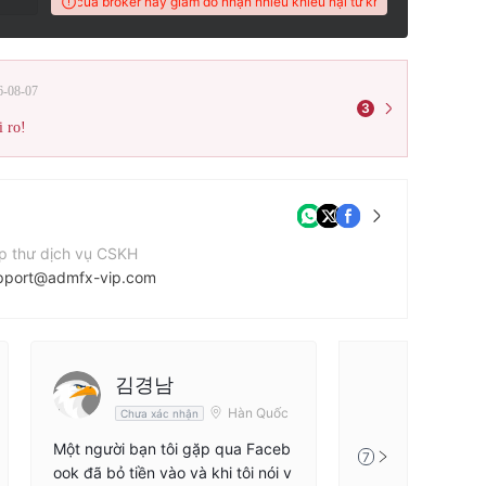
á WikiFX của broker này giảm do nhận nhiều khiếu nại từ khách hàng
Điểm đánh
6-08-07
3
i ro!
p thư dịch vụ CSKH
pport@admfx-vip.com
ang web của công ty
tps://admfx-vip.com/en/index1.html
김경남
Hàn Quốc
Chưa xác nhận
Một người bạn tôi gặp qua Faceb
7
ook đã bỏ tiền vào và khi tôi nói v