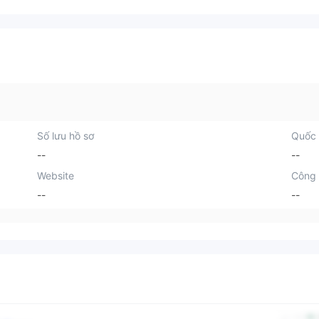
Số lưu hồ sơ
Quốc 
--
--
Website
Công 
--
--