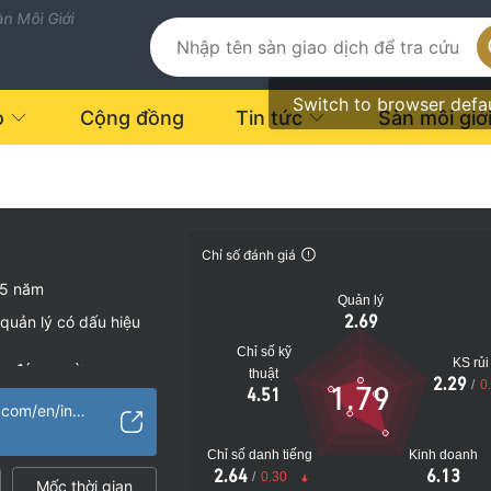
n Môi Giới
Switch to browser defa
o
Cộng đồng
Tin tức
Sàn môi giớ
Chỉ số đánh giá
-5 năm
Quản lý
2.69
quản lý có dấu hiệu
Chỉ số kỹ
KS rủi
vụ đáng ngờ
thuật
2.29
/
0
1.79
4.51
o
https://admfx-vip.com/en/index1.html
Chỉ số danh tiếng
Kinh doanh
2.64
6.13
/
0.30
Mốc thời gian