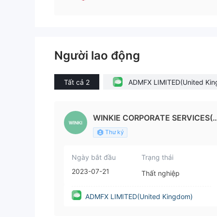
Người lao động
Tất cả 2
ADMFX LIMITED(United Kin
m)
WINKIE CORPORATE SERVICES(
K) LIMITED
Thư ký
Ngày bắt đầu
Trạng thái
2023-07-21
Thất nghiệp
ADMFX LIMITED(United Kingdom)