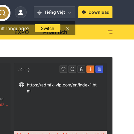
Tiếng Việt
Download
ult language?
Switch
i
EXPO
Phân tích
Liên hệ
https://admfx-vip.com/en/index1.ht
ml
 ro
.62