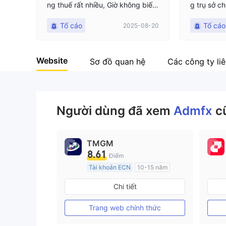
ng thuế rất nhiều, Giờ không biết
g trụ sở 
kiện họ ở đâu để lấy lại tiền
(cơ quan t
Tố cáo
Tố cáo
2025-08-20
đã phủ nhậ
út tiền khi
ầu biến ng
Website
ười sử dụn
Sơ đồ quan hệ
Các công ty li
n
Người dùng đã xem
Admfx
c
TMGM
8.61
Điểm
Tài khoản ECN
10-15 năm
Đăng ký tại Nước Úc
Chi tiết
GP Tạo lập Thị trường Ngoại hối (MM)
MT4 Chính thức
Trang web chính thức