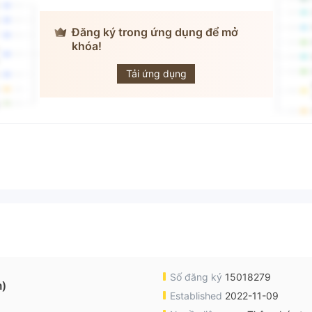
Đăng ký trong ứng dụng để mở
khóa!
Admfx
Tải ứng dụng
Số đăng ký
15018279
)
Established
2022-11-09