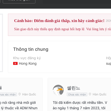
Điểm đánh gi
Cảnh báo: Điểm đánh giá thấp, xin hãy cảnh giác!
202
Sàn giao dịch này thiếu quy định ngoại hối hợp lệ. Vui lòng lưu ý rủ
Thông tin chung
Khu vực đăng ký
Hộ
Hong Kong
su
Thời gian hoạt động
Tr
2-5 năm
ht
Tên công ty
ii
셀린느
Admfx
Hàn Quốc
Hàn Quốc
hưa xác nhận
Chưa xác nhận
 nói rằng nhà môi giới
Tôi đã kiếm được rất nhiều tiền. V
 lý thuộc về ADM Nhưn
ào ngày 1 tháng 7 năm 2023, tôi