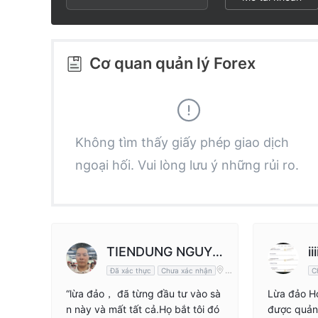
2
8
3
9
Cơ quan quản lý Forex
4
5
Không tìm thấy giấy phép giao dịch
ngoại hối. Vui lòng lưu ý những rủi ro.
6
7
8
TIENDUNG NGUYE
iii
Vi
Đã xác thực
Chưa xác nhận
C
NTIENDUNG
ệt
9
na
“lừa đảo， đã từng đầu tư vào sà
Lừa đảo Họ
m
n này và mất tất cả.Họ bắt tôi đó
được quản