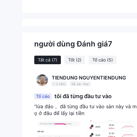
người dùng Đánh giá
7
Tất cả
(7)
Tốt
(2)
Tố cáo
(5)
TIENDUNG NGUYENTIENDUNG
1-2 năm
Đã xác thực
tôi đã từng đầu tư vào
Tố cáo
“lừa đảo， đã từng đầu tư vào sàn này và mất
ọ ở đâu để lấy lại tiền