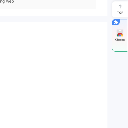
ang web
TOP
Chrome