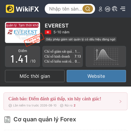
0
1
EVEREST
át quản lý
Tạm thời không có giám sát quản lý
2
5-10 năm
Giấy phép giám sát quản lý có dấu hiệu đáng ngờ
0
3
0
Lĩnh vực nghiệp vụ đáng ngờ
Nguy cơ rủi ro cao
Điểm
Chỉ số giám sát quản lý
1.11
1
.
4
1
Chỉ số kinh doanh
7.13
/10
Chỉ số kiểm soát rủi ro
0.92
2
5
2
Mốc thời gian
Website
3
6
3
4
7
4
Cảnh báo: Điểm đánh giá thấp, xin hãy cảnh giác!
5
8
5
Lần kiểm tra trước 2026-08-10
Rủi ro
2
6
9
6
Cơ quan quản lý Forex
7
7