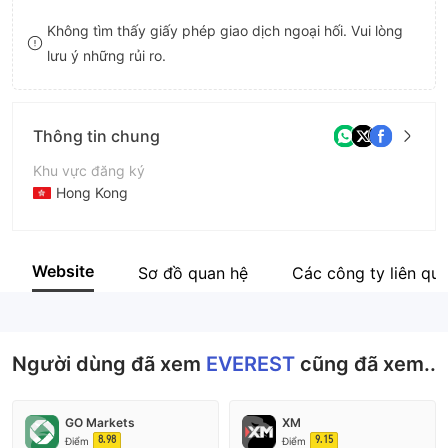
8
8
Không tìm thấy giấy phép giao dịch ngoại hối. Vui lòng
lưu ý những rủi ro.
9
9
Thông tin chung
Khu vực đăng ký
Hong Kong
Thời gian hoạt động
5-10 năm
Website
Sơ đồ quan hệ
Các công ty liên qu
Tên công ty
EVEREST INTERNATIONAL GROUP LIMITED
Người dùng đã xem
EVEREST
cũng đã xem..
GO Markets
XM
8.98
9.15
Điểm
Điểm