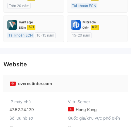
Trên 20 năm
Tài khoản ECN
Đăng ký tại Nước Úc
15-20 năm
GP Tạo lập Thị trường Ngoại hối (MM)
Đăng ký tại Nước Úc
vantage
Mitrade
cTrader
GP Tạo lập Thị trường Ngoại hối (MM)
8.71
8.59
Điểm
Điểm
MT4 Chính thức
Tài khoản ECN
10-15 năm
15-20 năm
Đăng ký tại Nước Úc
Đăng ký tại Nước Úc
GP Tạo lập Thị trường Ngoại hối (MM)
GP Tạo lập Thị trường Ngoại hối (MM)
MT4 Chính thức
Tự tìm hiểu
Website
everestinter.com
IP máy chủ
Vị trí Server
47.52.24.129
Hong Kong
Số lưu hồ sơ
Quốc gia/khu vực phổ biến
--
--