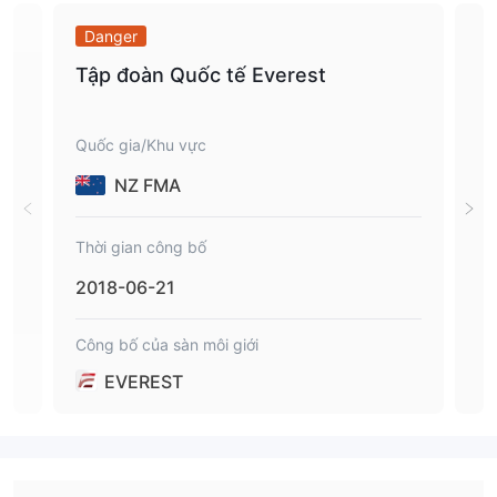
Danger
Da
Tập đoàn Quốc tế Everest
EV
LI
Quốc gia/Khu vực
Quố
NZ FMA
Thời gian công bố
Thời
2018-06-21
201
Công bố của sàn môi giới
Công
EVEREST