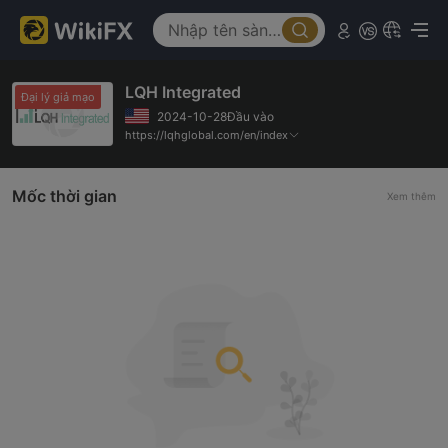
LQH Integrated
Đại lý giả mạo
2024-10-28Đầu vào
https://lqhglobal.com/en/index
Mốc thời gian
Xem thêm