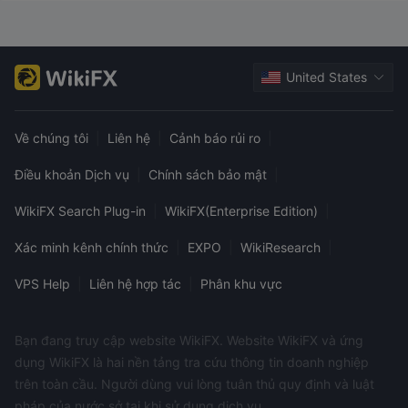
United States
Về chúng tôi
|
Liên hệ
|
Cảnh báo rủi ro
|
Điều khoản Dịch vụ
|
Chính sách bảo mật
|
WikiFX Search Plug-in
|
WikiFX(Enterprise Edition)
|
Xác minh kênh chính thức
|
EXPO
|
WikiResearch
|
VPS Help
|
Liên hệ hợp tác
|
Phân khu vực
Bạn đang truy cập website WikiFX. Website WikiFX và ứng
dụng WikiFX là hai nền tảng tra cứu thông tin doanh nghiệp
trên toàn cầu. Người dùng vui lòng tuân thủ quy định và luật
pháp của nước sở tại khi sử dụng dịch vụ.