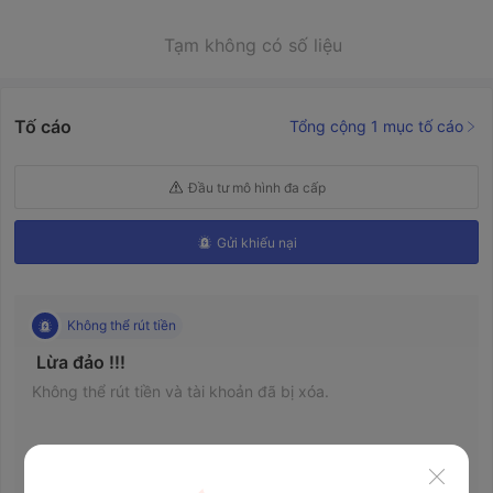
Tạm không có số liệu
Tố cáo
Tổng cộng 1 mục tố cáo
Đầu tư mô hình đa cấp
Gửi khiếu nại
Không thể rút tiền
 Lừa đảo !!! 
Không thể rút tiền và tài khoản đã bị xóa.
FURKAN8440
2025-02-01 07:08