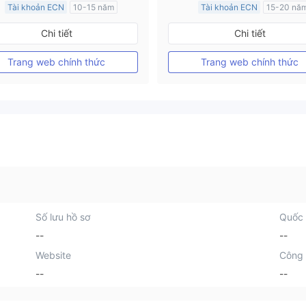
Tài khoản ECN
10-15 năm
Tài khoản ECN
15-20 nă
Đăng ký tại Nước Úc
Đăng ký tại Nước Úc
Chi tiết
Chi tiết
GP Tạo lập Thị trường Ngoại hối (MM)
MT4 Chính thức
MT4 Chính thức
Trang web chính thức
Trang web chính thức
Số lưu hồ sơ
Quốc 
--
--
Website
Công 
--
--