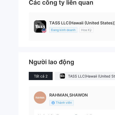
Các công ty liên quan
TASS LLC(Hawaii (United States)
Đang kinh doanh
Hoa Kỳ
Người lao động
Tất cả 2
TASS LLC(Hawaii (United St
s))
RAHMAN,SHAWON
Thành viên