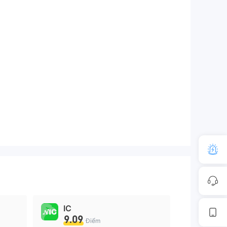
IC
9.09
Điểm