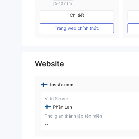
5-10 năm
Đăng ký tại Nước Úc
Chi tiết
GP Tạo lập Thị trường Ngoại hối (MM)
MT4 Chính thức
Trang web chính thức
Website
tassfx.com
Vị trí Server
Phần Lan
Thời gian thành lập tên miền
--