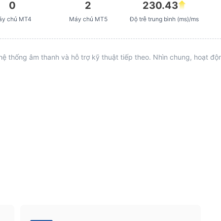
0
2
230.43
áy chủ MT4
Máy chủ MT5
Độ trễ trung bình (ms)/ms
hệ thống âm thanh và hỗ trợ kỹ thuật tiếp theo. Nhìn chung, hoạt đ