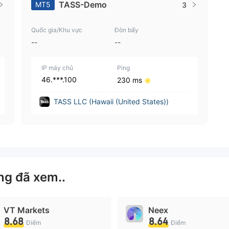
TASS-Demo
MT5
3
Quốc gia/Khu vực
Đòn bẩy
--
--
IP máy chủ
Ping
46.***.100
230 ms
TASS LLC (Hawaii (United States))
ng đã xem..
VT Markets
Neex
8.68
8.64
Điểm
Điểm