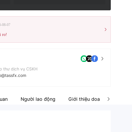
6-08-07
i ro!
p thư dịch vụ CSKH
fo@tassfx.com
n thoại liên hệ
5799039401
quan
Người lao động
Giới thiệu doanh nghiệp
ang web của công ty
ps://tassfx.com/en/