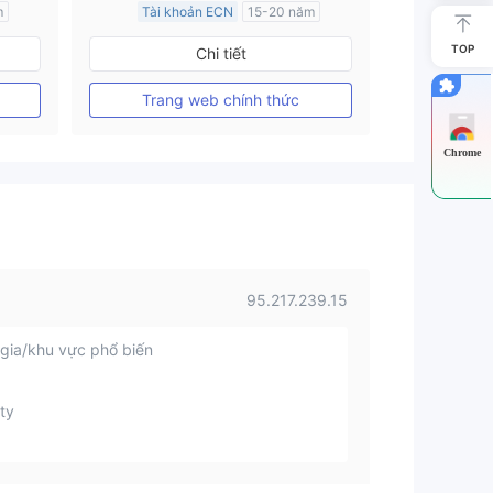
m
Tài khoản ECN
15-20 năm
Đăng ký tại Nước Úc
TOP
Chi tiết
GP Tạo lập Thị trường Ngoại hối (MM)
GP Tạo lập Thị trường Ngoại hối (MM)
MT4 Chính thức
Trang web chính thức
Chrome
95.217.239.15
gia/khu vực phổ biến
ty