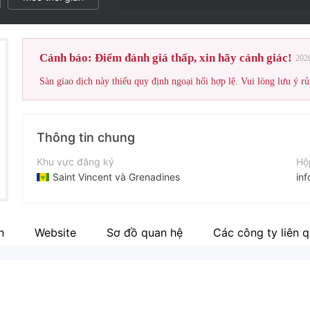
Cảnh báo: Điểm đánh giá thấp, xin hãy cảnh giác!
202
Sàn giao dịch này thiếu quy định ngoại hối hợp lệ. Vui lòng lưu ý rủ
Thông tin chung
Khu vực đăng ký
Hộ
Saint Vincent và Grenadines
in
Thời gian hoạt động
Điệ
5-10 năm
+3
n
Website
Sơ đồ quan hệ
Các công ty liên 
Tên công ty
Tr
TASS LLC
htt