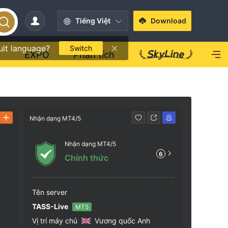
Tiếng Việt
Download
ult language?
Switch
i
EXPO
Phân tích
Nhận dạng MT4/5
Liên hệ
Nhận dạng MT4/5
+357
6
Chính thức
https
VC0100
Center
Tên server
cent a
TASS-Live
MT5
Vị trí máy chủ
Vương quốc Anh