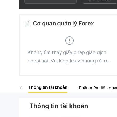
3
2
9
4
3
Cơ quan quản lý Forex
5
4
6
5
Không tìm thấy giấy phép giao dịch
ngoại hối. Vui lòng lưu ý những rủi ro.
7
6
8
7
Thông tin tài khoản
Phần mềm liên qua
9
8
Thông tin tài khoản
9