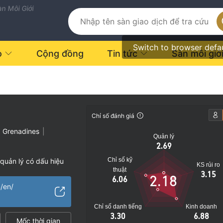
n Môi Giới
Switch to browser defa
o
Cộng đồng
Tin tức
Sàn môi giớ
ó giám sát quản lý
Chỉ số đánh giá
à Grenadines
|
Quản lý
2.69
Chỉ số kỹ
quản lý có dấu hiệu
KS rủi ro
thuật
3.15
2.18
6.06
Nghiệp vụ quốc tế
m/en/
o
Chỉ số danh tiếng
Kinh doanh
3.30
6.88
Mốc thời gian