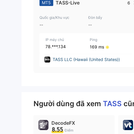
TASS-Live
MT5
6
Quốc gia/Khu vực
Đòn bẩy
--
--
IP máy chủ
Ping
78.***.134
169 ms
TASS LLC (Hawaii (United States))
Người dùng đã xem
TASS
cũ
DecodeFX
8.55
Điểm