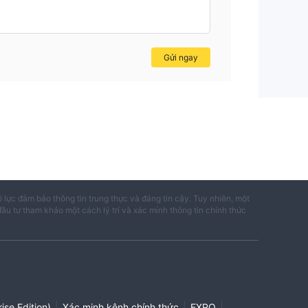
Gửi ngay
ỗ lực đảm bảo thông tin trung thực và đáng tin cậy. Tuy nhiên, một
đầu tư tham khảo một cách lý trí và xác minh thông tin chính thức
|
|
|
ise Edition)
Xác minh kênh chính thức
EXPO