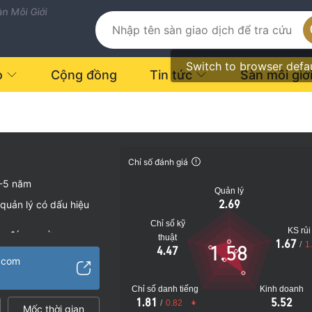
n Môi Giới
Switch to browser defa
o
Cộng đồng
Tin tức
Sàn môi giớ
Chỉ số đánh giá
-5 năm
Quản lý
2.69
quản lý có dấu hiệu
Chỉ số kỹ
KS rủi
vụ đáng ngờ
thuật
1.67
/
1
1.58
4.47
o
h.com
Chỉ số danh tiếng
Kinh doanh
1.81
5.52
/
0.82
Mốc thời gian