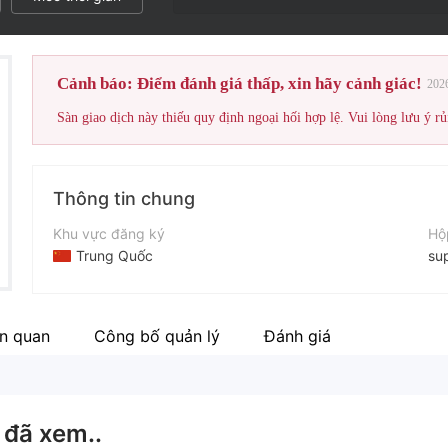
Cảnh báo: Điểm đánh giá thấp, xin hãy cảnh giác!
202
Sàn giao dịch này thiếu quy định ngoại hối hợp lệ. Vui lòng lưu ý rủ
Thông tin chung
Khu vực đăng ký
Hộ
Trung Quốc
su
Thời gian hoạt động
Tr
2-5 năm
ht
ên quan
Công bố quản lý
Đánh giá
Tên công ty
Swiss Investment Funds
 đã xem..