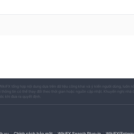
WikiFX tổng hợp nội dung dựa trên dữ liệu công khai và ý kiến người dùng, luôn n
i thông tin có thể thay đổi theo thời gian hoặc nguồn cập nhật. Khuyến nghị nhà 
ước khi đưa ra quyết định.
|
|
|
ch vụ
Chính sách bảo mật
WikiFX Search Plug-in
WikiFX(Enterpr