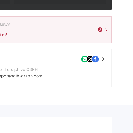
6-08-08
2
i ro!
p thư dịch vụ CSKH
pport@glb-graph.com
ang web của công ty
tps://globgraph.com