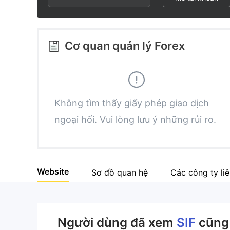
2
6
9
3
7
Cơ quan quản lý Forex
4
8
5
9
Không tìm thấy giấy phép giao dịch
ngoại hối. Vui lòng lưu ý những rủi ro.
6
7
Website
Sơ đồ quan hệ
Các công ty li
8
9
Người dùng đã xem
SIF
cũng