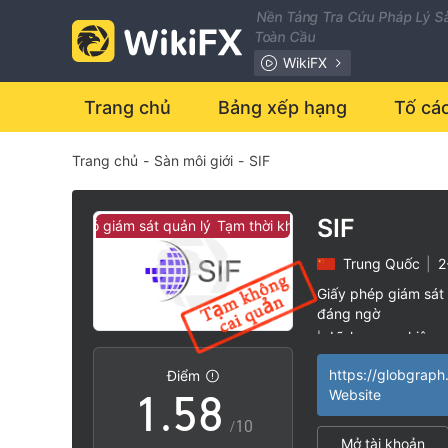
1
Nền Tảng Tra Cứu Pháp Lý Sà
Toàn Cầu
2
WikiFX
0
3
Trang chủ
Bảng xếp hạng
Tố cá
Trang chủ
-
Sàn môi giới
-
SIF
1
4
2
5
SIF
hời không có giám sát quản lý
Tạm thời không có giám sát quản lý
Trung Quốc
|
2
3
6
Giấy phép giám sát 
đáng ngờ
0
4
7
Lĩnh vực nghiệp 
|
Nguy cơ rủi ro ca
|
https://globgrap
Điểm
1
.
5
8
Website
/10
Mở tài khoản