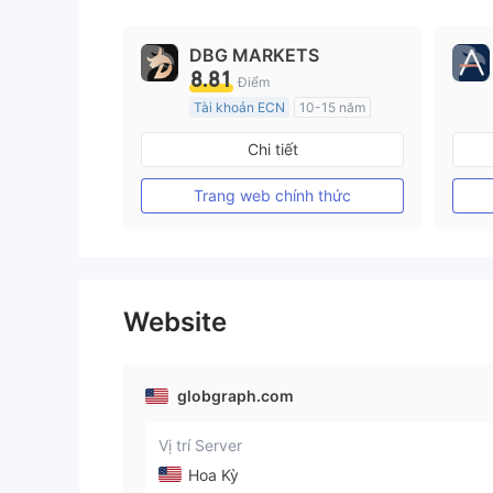
DBG MARKETS
8.81
Điểm
Tài khoản ECN
10-15 năm
Đăng ký tại Nước Úc
Chi tiết
GP Tạo lập Thị trường Ngoại hối (MM)
MT4 Chính thức
Trang web chính thức
Website
globgraph.com
Vị trí Server
Hoa Kỳ