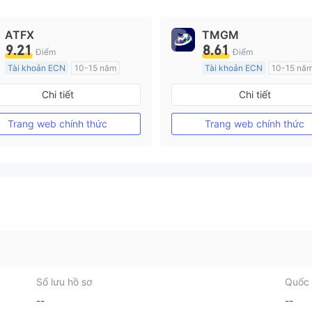
ATFX
TMGM
9.21
8.61
Điểm
Điểm
Tài khoản ECN
10-15 năm
Tài khoản ECN
10-15 nă
Đăng ký tại Nước Úc
Đăng ký tại Nước Úc
Chi tiết
Chi tiết
GP Tạo lập Thị trường Ngoại hối (MM)
MT4 Chính thức
MT4 Chính thức
Trang web chính thức
Trang web chính thức
Số lưu hồ sơ
Quốc 
--
--