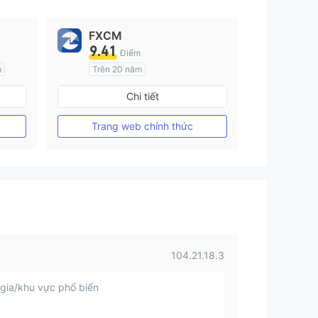
FXCM
9.41
Điểm
m
Trên 20 năm
Đăng ký tại Nước Úc
Chi tiết
GP Tạo lập Thị trường Ngoại hối (MM)
GP Tạo lập Thị trường Ngoại hối (MM)
MT4 Chính thức
Trang web chính thức
104.21.18.3
gia/khu vực phổ biến