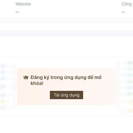
Website
Công 
--
--
Đăng ký trong ứng dụng để mở
khóa!
SIF
Tải ứng dụng