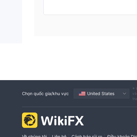
※ 
Chọn quốc gia/khu vực
United States
và
tr
|
|
|
Về chúng tôi
Liên hệ
Cảnh báo rủi ro
Điều khoản Dị