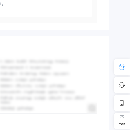
ty
TOP