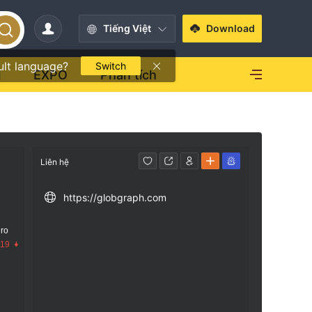
Tiếng Việt
Download
ult language?
Switch
i
EXPO
Phân tích
Liên hệ
https://globgraph.com
 ro
.19