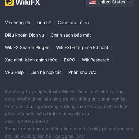
United States
Về chúng tôi
|
Liên hệ
|
Cảnh báo rủi ro
|
Điều khoản Dịch vụ
|
Chính sách bảo mật
|
WikiFX Search Plug-in
|
WikiFX(Enterprise Edition)
|
Xác minh kênh chính thức
|
EXPO
|
WikiResearch
|
VPS Help
|
Liên hệ hợp tác
|
Phân khu vực
Bạn đang truy cập website WikiFX. Website WikiFX và ứng
dụng WikiFX là hai nền tảng tra cứu thông tin doanh nghiệp
trên toàn cầu. Người dùng vui lòng tuân thủ quy định và luật
pháp của nước sở tại khi sử dụng dịch vụ.
Zalo：84704536042
Trong trường hợp các thông tin như mã số giấy phép được sửa
đổi, xin vui lòng liên hệ：qa@gmail.com