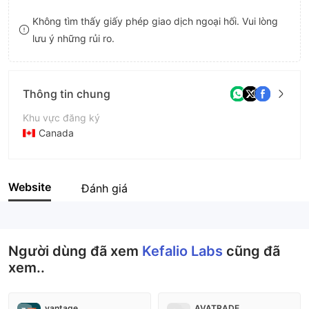
8
Không tìm thấy giấy phép giao dịch ngoại hối. Vui lòng
lưu ý những rủi ro.
9
Thông tin chung
Khu vực đăng ký
Canada
Thời gian hoạt động
2-5 năm
Website
Đánh giá
Tên công ty
Kefalio Labs
Người dùng đã xem
Kefalio Labs
cũng đã
xem..
vantage
AVATRADE