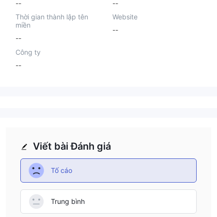
--
--
Thời gian thành lập tên
Website
miền
--
--
Công ty
--
Viết bài Đánh giá
Tố cáo
Trung bình