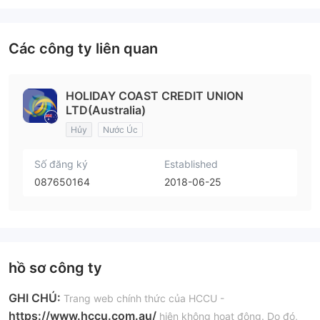
Các công ty liên quan
HOLIDAY COAST CREDIT UNION
LTD(Australia)
Hủy
Nước Úc
Số đăng ký
Established
087650164
2018-06-25
hồ sơ công ty
GHI CHÚ:
Trang web chính thức của HCCU -
https://www.hccu.com.au/
hiện không hoạt động. Do đó,