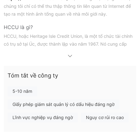
chúng tôi chỉ có thể thu thập thông tin liên quan từ Internet để
tạo ra một hình ảnh tổng quan về nhà môi giới này.
HCCU là gì?
HCCU, hoặc Heritage Isle Credit Union, là một tổ chức tài chính
có trụ sở tại Úc, được thành lập vào năm 1967. Nó cung cấp
một loạt dịch vụ ngân hàng, bao gồm vay mua nhà và cá nhân,
thẻ tín dụng, bảo hiểm và quản lý đầu tư. Tuy nhiên, quy định
của họ bởi ASIC đã bị thu hồi, ảnh hưởng đến tình trạng và uy
Tóm tắt về công ty
tín hiện tại của họ. Ngoài ra, trang web chính thức của họ hiện
không hoạt động, ảnh hưởng đến việc truy cập dịch vụ và
thông tin.
5-10 năm
Ưu điểm & Nhược điểm
Giấy phép giám sát quản lý có dấu hiệu đáng ngờ
Ưu điểm:
Lịch sử thành lập
: Được thành lập vào năm 1967, HCCU đã
Lĩnh vực nghiệp vụ đáng ngờ
Nguy cơ rủi ro cao
tồn tại trong một thời gian đáng kể, cho thấy kinh nghiệm
phong phú trong ngành tài chính.
Phạm vi dịch vụ
: HCCU cung cấp một loạt dịch vụ đa dạng