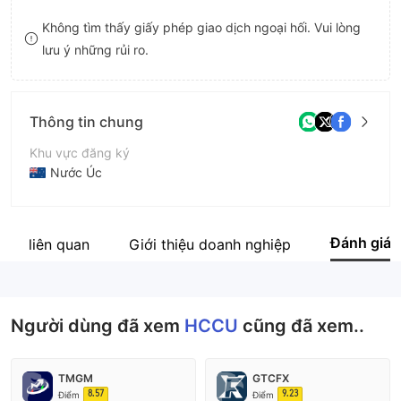
9
7
Không tìm thấy giấy phép giao dịch ngoại hối. Vui lòng
lưu ý những rủi ro.
8
9
Thông tin chung
Khu vực đăng ký
Nước Úc
Thời gian hoạt động
5-10 năm
Đánh giá
 ty liên quan
Giới thiệu doanh nghiệp
Tên công ty
Holiday Coast Credit Union Ltd
Người dùng đã xem
HCCU
cũng đã xem..
TMGM
GTCFX
8.57
9.23
Điểm
Điểm