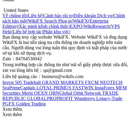
United States
Về chúng tôi
|
Liên hệ
|
Cảnh báo rủi ro
|
Điều khoản Dịch vụ
|
Chính
sách bảo mật
|
WikiFX Search Plug-in
|
WikiFX(Enterprise
Edition)
|
Xác minh kênh chính thức
|
EXPO
|
WikiResearch
|
VPS
Help
|
Liên hệ hợp tác
|
Phân khu vực
|
Bạn đang truy cập website WikiFX. Website WikiFX và ứng dụng
WikiFX là hai nền tảng tra cứu thông tin doanh nghiệp trên toàn
cầu. Người dùng vui lòng tuân thủ quy định và luật pháp của nước
sở tại khi sử dụng dịch vụ.
Zalo：84704536042
Trong trường hợp các thông tin như mã số giấy phép được sửa đổi,
xin vui lòng liên hệ：qa@gmail.com
Liên hệ quảng cáo：business@wikifx.com
Invest 505
Tradehall
GRAND MARKETS
FXCM
NEOTECH
SeaPrimeCapitals
LOYAL PRIMUS
FASTWIN
InstaForex
MFM
Securities
Merin
OEXN
QBNGlobal
Orbit Network
TRADE
REPUBLIC
GLOBALPROPROFIT
Wundersys
Legacy-Trade
PGFX
Golden Trading
Xem thêm
Xem thêm