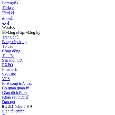
Português
Türkçe
한국어
العربية
اردو
WikiFX
Đăng nhập/ Đăng ký
Trang chủ
Bảng xếp hạng
Tố cáo
Cộng đồng
Tin tức
Sàn môi giới
EXPO
Phân tích
SkyLine
VPS
Phát sóng trực tiếp
Cơ quan quản lý
Giao dịch Prop
Khảo sát thực tế
Đào tạo
Swift Codes
0
1
2
3
4
5
6
7
8
9
Lịch tài chính