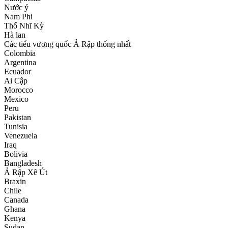
Nước ý
Nam Phi
Thổ Nhĩ Kỳ
Hà lan
Các tiểu vương quốc Ả Rập thống nhất
Colombia
Argentina
Ecuador
Ai Cập
Morocco
Mexico
Peru
Pakistan
Tunisia
Venezuela
Iraq
Bolivia
Bangladesh
Ả Rập Xê Út
Braxin
Chile
Canada
Ghana
Kenya
Sudan