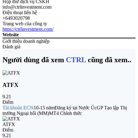
Hộp thư dịch vụ CSKH
info@ctrlinvestment.com
Điện thoại liên hệ
+6493020798
Trang web của công ty
https://ctrlinvestment.com/
Website
Giới thiệu doanh nghiệp
Đánh giá
Người dùng đã xem
CTRL
cũng đã xem..
ATFX
9.21
Điểm
Tài khoản ECN
10-15 năm
Đăng ký tại Nước Úc
GP Tạo lập Thị
trường Ngoại hối (MM)
MT4 Chính thức
ATFX
Điểm
9.21