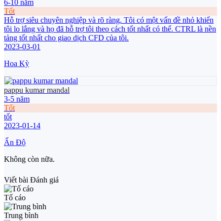
6-10 năm
Tốt
Hỗ trợ siêu chuyên nghiệp và rõ ràng. Tôi có một vấn đề nhỏ khiến
tôi lo lắng và họ đã hỗ trợ tôi theo cách tốt nhất có thể. CTRL là nền
tảng tốt nhất cho giao dịch CFD của tôi.
2023-03-01
Hoa Kỳ
pappu kumar mandal
3-5 năm
Tốt
tốt
2023-01-14
Ấn Độ
Không còn nữa.
Viết bài Đánh giá
Tố cáo
Trung bình