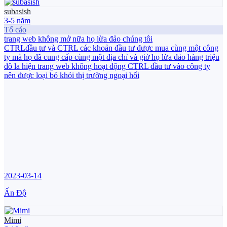
subasish
3-5 năm
Tố cáo
trang web không mở nữa họ lừa đảo chúng tôi
CTRLđầu tư và CTRL các khoản đầu tư được mua cùng một công
ty mà họ đã cung cấp cùng một địa chỉ và giờ họ lừa đảo hàng triệu
đô la hiện trang web không hoạt động CTRL đầu tư vào công ty
nên được loại bỏ khỏi thị trường ngoại hối
2023-03-14
Ấn Độ
Mimi