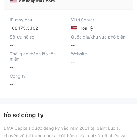
dmacapitals.com
IP máy chủ
Vị trí Server
108.175.3.102
Hoa Kỳ
Số lưu hồ sơ
Quốc gia/khu vực phổ biến
--
--
Thời gian thành lập tên
Website
miền
--
--
Công ty
--
hồ sơ công ty
DMA Capitals được đăng ký vào năm 2021 tại Saint Lucia,
chuyên về thị trường ngoại hối, hàng hóa, chỉ số, cổ phiếu và