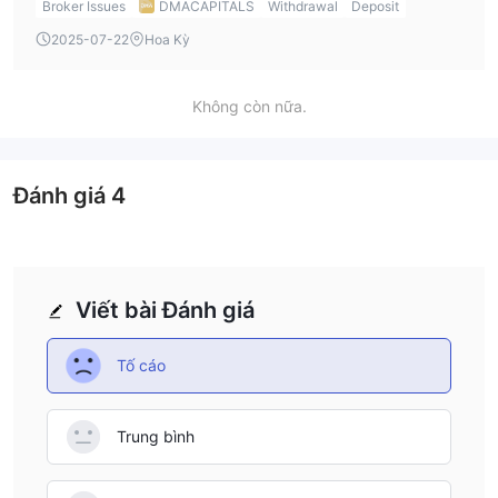
Broker Issues
DMACAPITALS
Withdrawal
Deposit
trading with minimal risk. However, for those seeking
2025-07-22
Hoa Kỳ
tighter spreads or more advanced features, the Executive
and Corporate accounts require higher deposits of $500
and $1,000, respectively.
Không còn nữa.
Đánh giá
4
Viết bài Đánh giá
Tố cáo
Trung bình