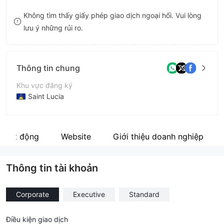
9
8
Không tìm thấy giấy phép giao dịch ngoại hối. Vui lòng
lưu ý những rủi ro.
9
Thông tin chung
Khu vực đăng ký
Saint Lucia
Thời gian hoạt động
5-10 năm
 hoạt động
Website
Giới thiệu doanh nghiệp
Tên công ty
DMA Capitals Limited
Thông tin tài khoản
Corporate
Executive
Standard
Điều kiện giao dịch