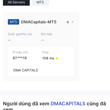
All Servers
MT5
DMACapitals-MT5
MT5
4
Quốc gia/Khu vực
Đòn bẩy
--
--
IP máy chủ
Ping
87.***.19
158 ms
DMA CAPITALS
Người dùng đã xem
DMACAPITALS
cũng đã
xem..