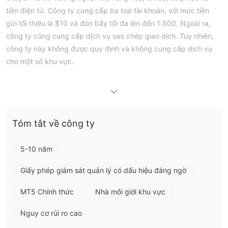
tiền điện tử. Công ty cung cấp ba loại tài khoản, với mức tiền
gửi tối thiểu là $10 và đòn bẩy tối đa lên đến 1:500. Ngoài ra,
công ty cũng cung cấp dịch vụ sao chép giao dịch. Tuy nhiên,
công ty này không được quy định và không cung cấp dịch vụ
cho một số khu vực.
Ưu điểm và Nhược điểm
DMA Capitals có uy tín không?
không được quy định
Không, DMA Capitals
bởi các cơ quan
quản lý tài chính tại Saint Lucia, điều này có nghĩa là công ty
Tóm tắt về công ty
thiếu quy định từ trang web đăng ký của mình. Vì vậy, hãy lưu ý
đến những rủi ro tiềm ẩn!
5-10 năm
Tôi có thể giao dịch gì trên DMA Capitals?
Giấy phép giám sát quản lý có dấu hiệu đáng ngờ
DMA Capitals cung cấp một số loại sản phẩm, bao gồm ngoại
hối, hàng hóa, chỉ số, cổ phiếu và tiền điện tử.
MT5 Chính thức
Nhà môi giới khu vực
Loại tài khoản và phí
Nguy cơ rủi ro cao
Tài khoản Tiêu
DMA Capitals cung cấp ba loại tài khoản: