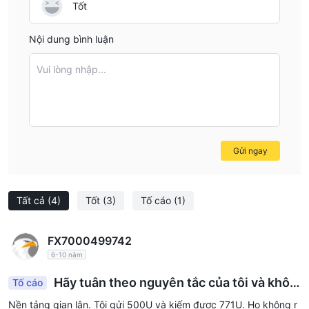
Tốt
Nội dung bình luận
Vui lòng nhập...
Gửi ngay
Tất cả
(4)
Tốt
(3)
Tố cáo
(1)
FX7000499742
6-10 năm
Hãy tuân theo nguyên tắc của tôi và khôn
Tố cáo
g rút tiền sau khi kiếm lời. Họ xóa nó khỏi hậu trư
Nền tảng gian lận. Tôi gửi 500U và kiếm được 771U. Họ không r