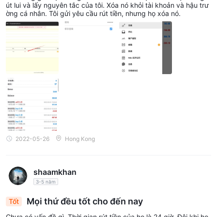
ờng
út lui và lấy nguyên tắc của tôi. Xóa nó khỏi tài khoản và hậu trư
ờng cá nhân. Tôi gửi yêu cầu rút tiền, nhưng họ xóa nó.
2022-05-26
Hong Kong
shaamkhan
3-5 năm
Mọi thứ đều tốt cho đến nay
Tốt
Chưa có vấn đề gì. Thời gian rút tiền của họ là 24 giờ. Đôi khi họ