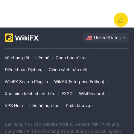
United States
Về chúng tôi
|
Liên hệ
|
Cảnh báo rủi ro
|
Điều khoản Dịch vụ
|
Chính sách bảo mật
|
WikiFX Search Plug-in
|
WikiFX(Enterprise Edition)
|
Xác minh kênh chính thức
|
EXPO
|
WikiResearch
|
VPS Help
|
Liên hệ hợp tác
|
Phân khu vực
Bạn đang truy cập website WikiFX. Website WikiFX và ứng
dụng WikiFX là hai nền tảng tra cứu thông tin doanh nghiệp