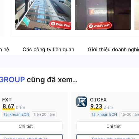
Nhân viên doanh nghiệp
--
n hệ
Các công ty liên quan
Giới thiệu doanh ngh
GROUP
cũng đã xem..
FXT
GTCFX
8.67
9.23
Điểm
Điểm
Tài khoản ECN
Trên 20 năm
Tài khoản ECN
15-20 nă
Đăng ký tại Nước Úc
Đăng ký tại Vương quốc An
Chi tiết
Chi tiết
GP Tạo lập Thị trường Ngoại hối (MM)
MT4 Chính thức
MT4 Chính thức