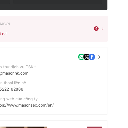
6-08-09
4
i ro!
p thư dịch vụ CSKH
@masonhk.com
n thoại liên hệ
5222182888
ang web của công ty
tps://www.masonsec.com/en/
 chỉ công ty
Unit 2101, 21/F., Office Tower, Convention Plaza, No. 1 Harbour Road, Wan Chai, Hong Kong