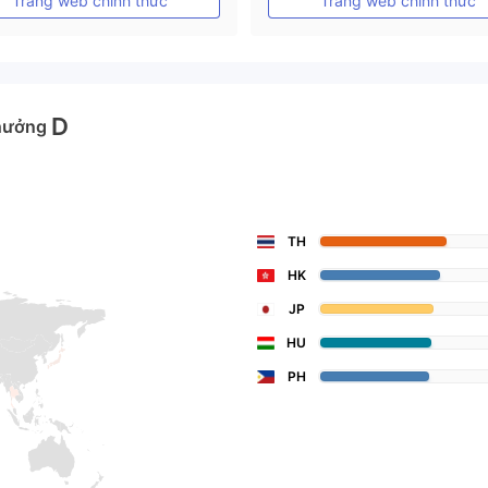
Trang web chính thức
Trang web chính thức
D
hưởng
TH
HK
JP
HU
PH