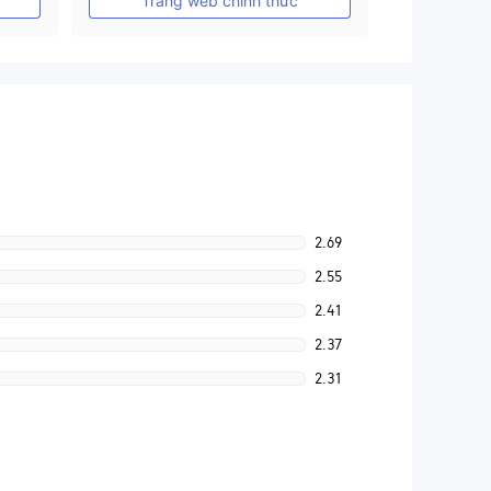
Trang web chính thức
2.69
2.55
2.41
2.37
2.31