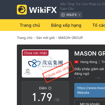
0
2
Nền Tảng Tra Cứu Pháp Lý Sà
Toàn Cầu
1
3
WikiFX
2
4
Trang chủ
Bảng xếp hạng
Tố cá
Trang chủ
-
Sàn môi giới
-
MASON GROUP
3
5
4
6
MASON G
Chưa xác nhận
Hong Kong
|
Tr
5
7
Giấy phép giám sát 
đáng ngờ
0
6
8
Lĩnh vực nghiệp 
|
Nguy cơ rủi ro ca
|
Điểm
1
.
7
9
Website
/10
Mở tài khoản