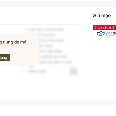
Giả mạo
Chưa xác nhậ
g dụng để mở
 GROUP
dụng