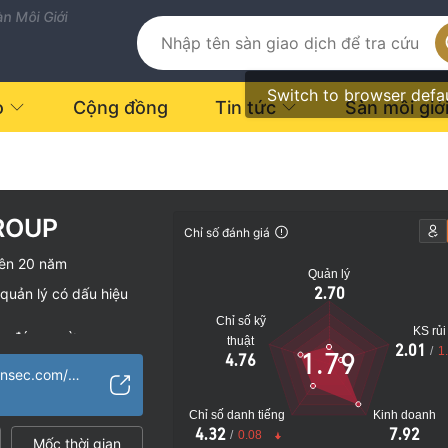
n Môi Giới
Switch to browser defa
o
Cộng đồng
Tin tức
Sàn môi giớ
ROUP
Chỉ số đánh giá
ên 20 năm
Quản lý
2.70
quản lý có dấu hiệu
Chỉ số kỹ
KS rủi
vụ đáng ngờ
thuật
2.01
/
1
1.79
4.76
o
https://www.masonsec.com/en/
Chỉ số danh tiếng
Kinh doanh
4.32
7.92
/
0.08
Mốc thời gian