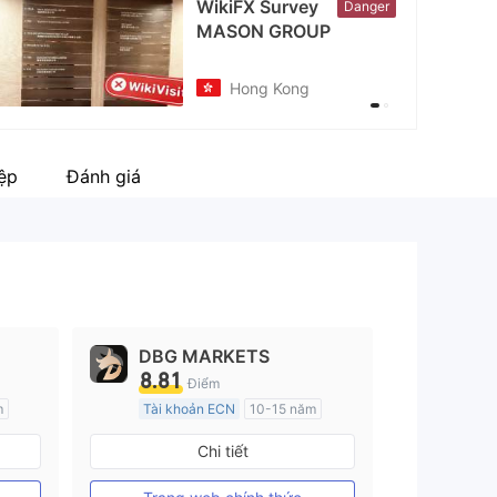
WikiFX Survey
Danger
MASON GROUP
Hong Kong
iệp
Đánh giá
DBG MARKETS
8.81
Điểm
m
Tài khoản ECN
10-15 năm
h
Đăng ký tại Nước Úc
Chi tiết
GP Tạo lập Thị trường Ngoại hối (MM)
GP Tạo lập Thị trường Ngoại hối (MM)
MT4 Chính thức