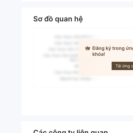
Sơ đồ quan hệ
Đăng ký trong ứn
khóa!
MASON
Tải ứng 
Các công ty liên quan