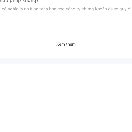
ợp pháp không?
y có nghĩa là nó ít an toàn hơn các công ty chứng khoán được quy đị
p đồng tương lai, tùy chọn và chứng khoán
với bảng giá trực
ng Hải-Hồng Kông và Chứng khoán Mỹ & Toàn cầu.
Xem thêm
h Hợp đồng tương lai và Mason Trade
, nền tảng độc quyền, ch
oản ngân hàng/ATM, FPS và chuyển khoản dây
. Đơn đăng k
y giao dịch, nếu không, nó sẽ được xử lý vào ngày giao dịch tiếp the
email
.