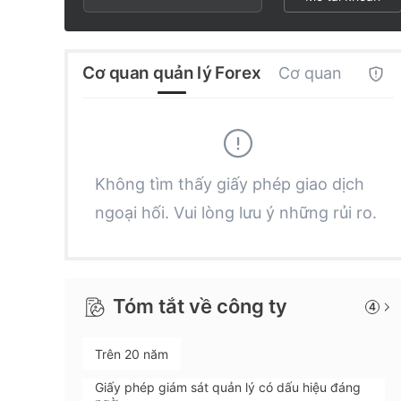
2
8
3
9
Cơ quan quản lý Forex
Cơ quan quản lý
4
5
Không tìm thấy giấy phép giao dịch
ngoại hối. Vui lòng lưu ý những rủi ro.
6
7
Tóm tắt về công ty
4
8
Trên 20 năm
9
Giấy phép giám sát quản lý có dấu hiệu đáng