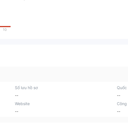
10
Số lưu hồ sơ
Quốc 
--
--
Website
Công 
--
--