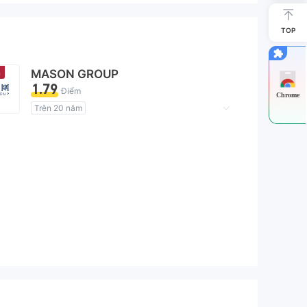
TOP
n
MASON GROUP
1.79
Điểm
Chrome
Trên 20 năm
Giấy phép giám sát quản lý có dấu hiệu đáng ngờ
Lĩnh vực nghiệp vụ đáng ngờ
Nguy cơ rủi ro cao