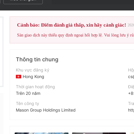
 khác 1
Cảnh báo: Điểm đánh giá thấp, xin hãy cảnh giác!
202
Sàn giao dịch này thiếu quy định ngoại hối hợp lệ. Vui lòng lưu ý rủ
Thông tin chung
Khu vực đăng ký
Hộ
Hong Kong
cs
Thời gian hoạt động
Điệ
Trên 20 năm
+8
Tên công ty
Tr
Mason Group Holdings Limited
ht
Viết tắt
Địa
MASON GROUP