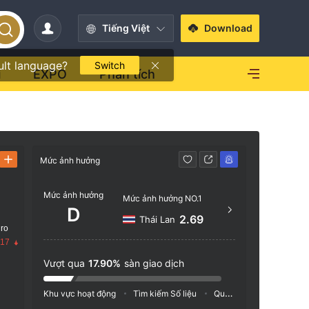
Tiếng Việt
Download
ult language?
Switch
i
EXPO
Phân tích
Mức ảnh hưởng
Liên hệ
Mức ảnh hưởng
+852
Mức ảnh hưởng NO.1
D
http
2.69
Thái Lan
 ro
Unit 2
.17
tion P
Vượt qua
17.90%
sàn giao dịch
Chai, 
Khu vực hoạt động
Tìm kiếm Số liệu
Quảng cáo
Chỉ số M