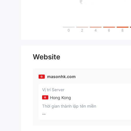
0
2
4
6
8
Website
masonhk.com
Vị trí Server
Hong Kong
Thời gian thành lập tên miền
--