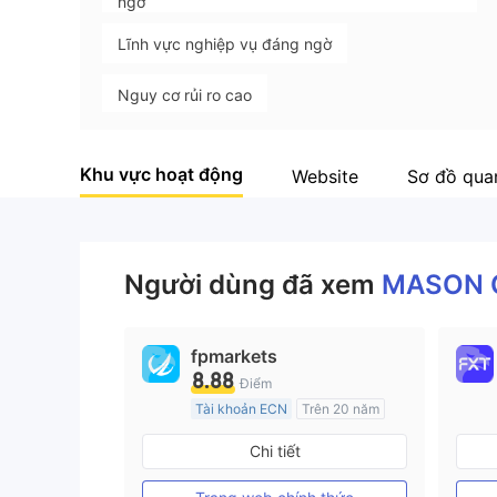
ngờ
Lĩnh vực nghiệp vụ đáng ngờ
Nguy cơ rủi ro cao
Khu vực hoạt động
Website
Sơ đồ qua
Người dùng đã xem
MASON 
fpmarkets
8.88
Điểm
Tài khoản ECN
Trên 20 năm
Đăng ký tại Nước Úc
Chi tiết
GP Tạo lập Thị trường Ngoại hối (MM)
MT4 Chính thức