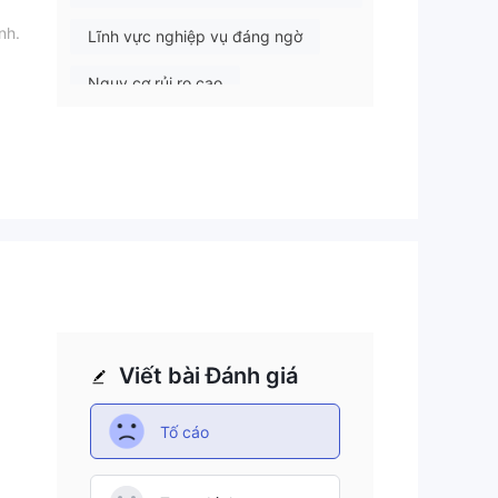
nh.
Lĩnh vực nghiệp vụ đáng ngờ
Nguy cơ rủi ro cao
o
ý
o.
Viết bài Đánh giá
Tố cáo