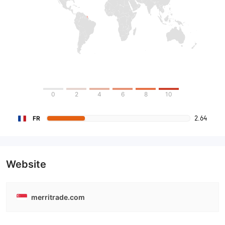
0
2
4
6
8
10
2.64
FR
Website
merritrade.com