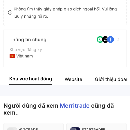
9
7
Không tìm thấy giấy phép giao dịch ngoại hối. Vui lòng
lưu ý những rủi ro.
8
9
Thông tin chung
Khu vực đăng ký
Việt nam
Thời gian hoạt động
5-10 năm
Khu vực hoạt động
Website
Giới thiệu doan
Tên công ty
Merritrade
Người dùng đã xem
Merritrade
cũng đã
xem..
AVATRADE
STARTRADER