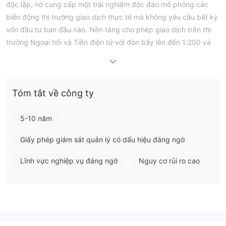
độc lập, nó cung cấp một trải nghiệm độc đáo mô phỏng các
biến động thị trường giao dịch thực tế mà không yêu cầu bất kỳ
vốn đầu tư ban đầu nào. Nền tảng cho phép giao dịch trên thị
trường Ngoại hối và Tiền điện tử với đòn bẩy lên đến 1:200 và
cho phép giao dịch với vị trí tối thiểu là 0.5 lot và tối đa là 10 lot.
Merritrade không được quy định, nhưng trang web không đề
cập đến việc sử dụng tiền tệ.
Tóm tắt về công ty
Nền tảng cho phép nhà đầu tư tham gia vào các giải đấu nơi họ
cạnh tranh với nhau, cố gắng đạt được vốn chủ sở hữu cao nhất
trong thời gian diễn ra giải đấu và kiếm tiền thưởng. Merritrade
5-10 năm
chủ yếu tập trung vào việc cung cấp dịch vụ giáo dục, nhằm
Giấy phép giám sát quản lý có dấu hiệu đáng ngờ
mục đích giáo dục người dùng về các thực hành giao dịch. Các
ưu đãi của họ bao gồm truy cập vào nội dung giáo dục qua
Lĩnh vực nghiệp vụ đáng ngờ
Nguy cơ rủi ro cao
YouTube và hỗ trợ cộng đồng qua Facebook.
Quy định
Merritrade hoạt động như một nền tảng giao dịch không được
quy định, có nghĩa là nó không sử dụng bất kỳ cơ quan quản lý