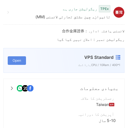
ریگولیشن جاری ہے
TPEx
تائیوان، چین مشتق تجارتی لائسنس (MM)
لائسنس یافتہ ادارہ：合作金庫證券
ریگولیشن نمبر：اعلان نہیں کیا گیا
VPS Standard
Open
1*CPU / 1GRam / 40Gہارڈ ڈسک
بنیادی معلومات
رجسٹریشن کا علاقہ
Taiwan
آپریشن کا دورانیہ
5-10 سال