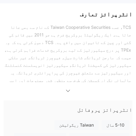
انٹرپرائز تعارف
TCS، جسے Taiwan Cooperative Securities کے نام سے بھی جانا
جاتا ہے، ایک ریگولیٹڈ بروکریج فرم ہے جو 2011 میں قائم کی
گئی اور چین کے تائیوان میں واقع ہے۔ TCS دعویٰ کرتی ہے کہ وہ
TPEx پر درج سیکیورٹیز کے لیے بروکریج خدمات فراہم کرتی ہے،
جیسے کہ مارجن ٹریڈنگ، شارٹ سیل، فیوچرز ٹریڈنگ، غیر ملکی
سیکیورٹیز کی کمیشنڈ ٹریڈنگ، سیکیورٹیز انویسٹمنٹ کنسلٹنگ
اور سیکیورٹیز سے متعلق فیوچرز کی پراپرائٹری ٹریڈنگ۔ یہ
مالیاتی نگراں کمیشن کی طرف سے منظور شدہ مصنوعات اور ایپ
ٹریڈنگ سسٹمز بھی تیار کرتی ہے۔
فوائد اور نقصانات
کیا TCS جائز ہے؟
TPEx (تائی پے
انٹرپرائز پروفائل
فی الحال، TCS کے تحت کام کرتا ہے
exchange)
ایک
غیر افشا شدہ لائسنس
Regulation کے ساتھ
نمبر
، جو کمپنی کو کچھ اعتبار اور ذمہ داری فراہم کرتا ہے۔
5-10 سال
Taiwan ریگولیشن