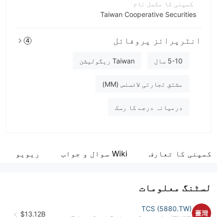
کمپنی کا مکمل نام
Taiwan Cooperative Securities
مختصر نام
انٹرپرائز پروفائل
4
TCS
انٹرپرائز ملازم
5-10 سال
Taiwan ریگولیشن
--
مشتق تجارتی لائسنس (MM)
درمیانہ درجے کا رسک
کمپنی کا تعارف
Wiki سوال و جواب
ریویو
لسٹنگ معلومات
TCS (5880.TW)
$13.12B