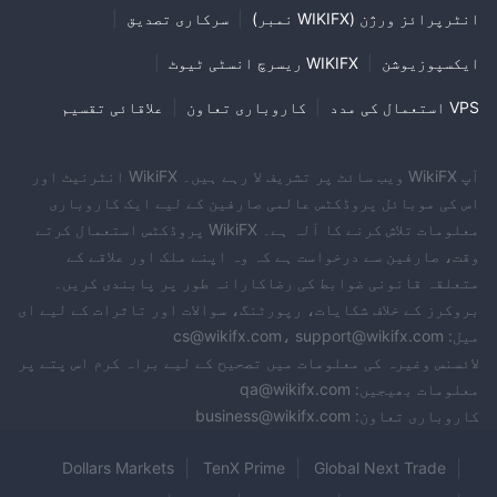
انٹرپرائز ورژن (WIKIFX نمبر)
|
سرکاری تصدیق
|
ایکسپوزیوشن
|
WIKIFX ریسرچ انسٹی ٹیوٹ
|
VPS استعمال کی مدد
|
کاروباری تعاون
|
علاقائی تقسیم
آپ WikiFX ویب سائٹ پر تشریف لا رہے ہیں۔ WikiFX انٹرنیٹ اور
اس کی موبائل پروڈکٹس عالمی صارفین کے لیے ایک کاروباری
معلومات تلاش کرنے کا آلہ ہے۔ WikiFX پروڈکٹس استعمال کرتے
وقت، صارفین سے درخواست ہے کہ وہ اپنے ملک اور علاقے کے
متعلقہ قانونی ضوابط کی رضاکارانہ طور پر پابندی کریں۔
بروکرز کے خلاف شکایات، رپورٹنگ، سوالات اور تاثرات کے لیے ای
میل: cs@wikifx.com، support@wikifx.com
لائسنس وغیرہ کی معلومات میں تصحیح کے لیے براہ کرم اس پتے پر
معلومات بھیجیں: qa@wikifx.com
کاروباری تعاون: business@wikifx.com
Dollars Markets
TenX Prime
Global Next Trade