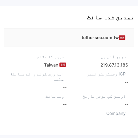
تصدیق شدہ سائٹ
tcfhc-sec.com.tw
سرور آئی پی
سرور کا مقام
Taiwan
219.87.13.186
ICP رجسٹریشن نمبر
اہم وزٹ کرنے والے ممالک/
علاقے
--
--
ڈومین کی مؤثر تاریخ
ویب سائٹ
--
--
Company
--