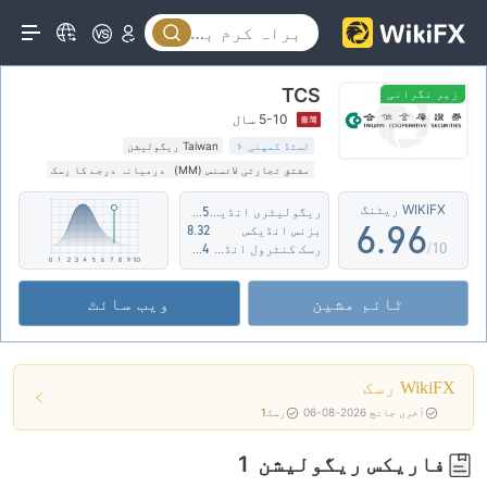
1
4
1
2
5
2
TCS
3
6
3
زیر نگرانی
5-10 سال
4
7
4
لسٹڈ کمپنی
Taiwan ریگولیشن
مشتق تجارتی لائسنس (MM)
درمیانہ درجے کا رسک
5
8
5
WIKIFX ریٹنگ
ریگولیٹری انڈیکس
5.55
6
.
9
6
بزنس انڈیکس
8.32
/10
رسک کنٹرول انڈیکس
8.14
7
7
ٹائم مشین
ویب سائٹ
8
8
9
9
WikiFX رسک
آخری جانچ 2026-08-06
رسک
1
فاریکس ریگولیشن
1