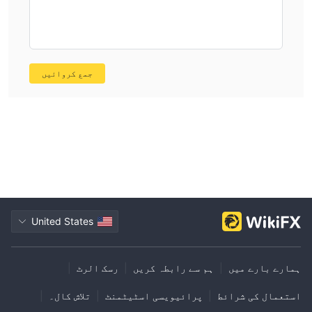
contacting their official customer support for precise,
current information. That’s the most prudent course to
avoid unexpected limitations or delays.
جمع کروائیں
United States
ہمارے بارے میں
|
ہم سے رابطہ کریں
|
رسک الرٹ
|
استعمال کی شرائط
|
پرائیویسی اسٹیٹمنٹ
|
تلاش کال۔
|