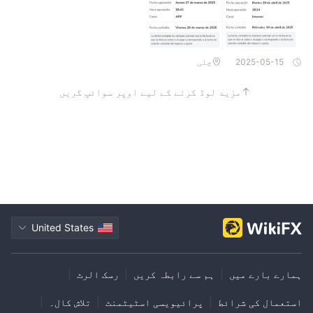
2025-05-15
چلی
مزید لوڈ کرنے کے لیے اوپر سوائپ کریں
United States
ہمارے بارے میں
|
ہم سے رابطہ کریں
|
رسک الرٹ
|
استعمال کی شرائط
|
پرائیویسی اسٹیٹمنٹ
|
تلاش کال۔
|