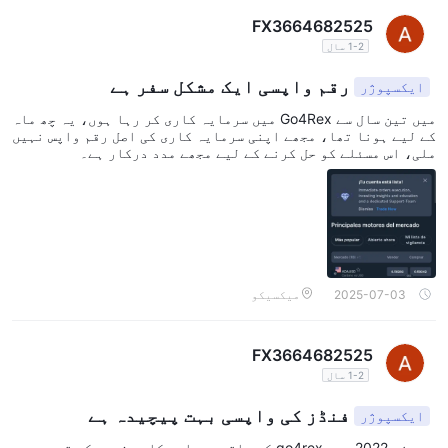
FX3664682525
1-2 سال
رقم واپسی ایک مشکل سفر ہے
ایکسپوژر
میں تین سال سے Go4Rex میں سرمایہ کاری کر رہا ہوں، یہ چھ ماہ
کے لیے ہونا تھا، مجھے اپنی سرمایہ کاری کی اصل رقم واپس نہیں
ملی، اس مسئلے کو حل کرنے کے لیے مجھے مدد درکار ہے۔
2025-07-03
میکسیکو
FX3664682525
1-2 سال
فنڈز کی واپسی بہت پیچیدہ ہے
ایکسپوژر
میں نے 2022 میں go4rex کے ساتھ سرمایہ کاری شروع کی تھی، جس