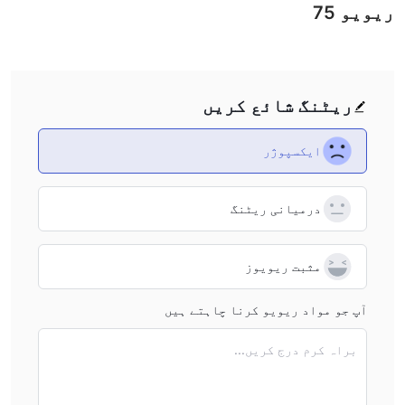
ریویو
75
ریٹنگ شائع کریں
ایکسپوژر
درمیانی ریٹنگ
مثبت ریویوز
آپ جو مواد ریویو کرنا چاہتے ہیں
براہ کرم درج کریں...