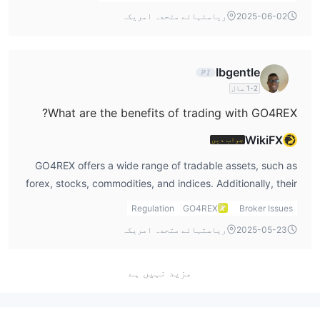
the VIP account. Personally, I think the spread for the
2025-06-02
ریاستہائے متحدہ امریکہ
Classic Account is a bit wide compared to what I get with
other brokers, especially for more active traders.
Ibgentle
1-2 سال
What are the benefits of trading with GO4REX?
WikiFX
جواب دیں
GO4REX offers a wide range of tradable assets, such as
forex, stocks, commodities, and indices. Additionally, their
account choices and leverage options (up to 1:400)
Regulation
GO4REX
Broker Issues
provide flexibility for different types of traders. However, I
2025-05-23
ریاستہائے متحدہ امریکہ
am cautious about their offshore regulation, which might
not provide the same level of security as other regulated
مزید نہیں ہے
brokers. Before logging into my go4rex login, I would
ensure I understand all the risks involved.