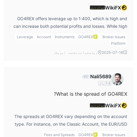
WikiFX
جواب دیں
GO4REX offers leverage up to 1:400, which is high and
can increase both potential profits and losses. While high
leverage can be tempting, I prefer using more
Leverage
Account
Instruments
GO4REX
Broker Issues
conservative leverage levels to manage risks better.
Platform
Before I use leverage on go4rex login, I would carefully
2025-07-16
ریاستہائے متحدہ امریکہ
consider my risk tolerance.
Nali5689
1-2 سال
What is the spread of GO4REX?
WikiFX
جواب دیں
The spreads at GO4REX vary depending on the account
type. For instance, on the Classic Account, the EUR/USD
spread starts at 2.5 pips, while it reduces to 1.3 pips for
Fees and Spreads
GO4REX
Broker Issues