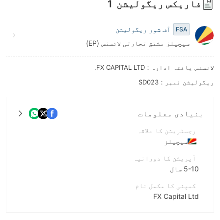
فاریکس ریگولیشن
1
8
آف شور ریگولیشن
9
FSA
سیچیلز مشتق تجارتی لائسنس (EP)
لائسنس یافتہ ادارہ：FX CAPITAL LTD.
ریگولیشن نمبر：SD023
بنیادی معلومات
رجسٹریشن کا علاقہ
سیچیلز
آپریشن کا دورانیہ
5-10 سال
کمپنی کا مکمل نام
FX Capital Ltd
مختصر نام