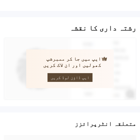
رشتہ داری کا نقشہ
ایپ میں جا کر ممبرشپ
کھولیں اور ان لاک کریں
GO4REX
ایپ ڈاؤن لوڈ کریں
متعلقہ انٹرپرائزز