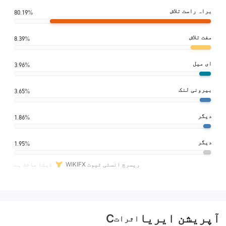
براہ راست تلاش
80.19%
مفت تلاش
8.39%
ای میل
3.96%
بیرونی لنک
3.65%
دیگر
1.86%
دیگر
1.95%
WIKIFX ریسرچ انسٹی ٹیوٹ
ڈیٹا ماخذ ہے
آپریشن ایریا
C
اثرات