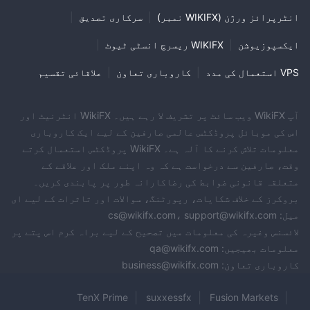
انٹرپرائز ورژن (WIKIFX نمبر)
|
سرکاری تصدیق
|
ایکسپوزیوشن
|
WIKIFX ریسرچ انسٹی ٹیوٹ
|
VPS استعمال کی مدد
|
کاروباری تعاون
|
علاقائی تقسیم
آپ WikiFX ویب سائٹ پر تشریف لا رہے ہیں۔ WikiFX انٹرنیٹ اور
اس کی موبائل پروڈکٹس عالمی صارفین کے لیے ایک کاروباری
معلومات تلاش کرنے کا آلہ ہے۔ WikiFX پروڈکٹس استعمال کرتے
وقت، صارفین سے درخواست ہے کہ وہ اپنے ملک اور علاقے کے
متعلقہ قانونی ضوابط کی رضاکارانہ طور پر پابندی کریں۔
بروکرز کے خلاف شکایات، رپورٹنگ، سوالات اور تاثرات کے لیے ای
میل: cs@wikifx.com، support@wikifx.com
لائسنس وغیرہ کی معلومات میں تصحیح کے لیے براہ کرم اس پتے پر
معلومات بھیجیں: qa@wikifx.com
کاروباری تعاون: business@wikifx.com
TenX Prime
suxxessfx
Fusion Markets