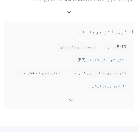
آف شور ریگولیٹڈ
نہیں، GO4REX ہے
سیشیلز مالیاتی خدمات
اتھارٹی (FSA) کے ذریعے۔ یہ بات نوٹ کرنا ضروری ہے کہ
Offshore Regulation کا مطلب ہے کہ ممکنہ خطرات موجود ہو سکتے
انٹرپرائز پروفائل
ہیں۔
ویکی ایف ایکس فیلڈ سروے
5-10 سال
سیچیلز ریگولیشن
ویکی ایف ایکس فیلڈ سروے ٹیم نے سیچیلز میں GO4REX کے
مشتق تجارتی لائسنس (EP)
ریگولیٹری ایڈریس کا دورہ کیا، لیکن ہمیں اس کا جسمانی دفتر
نہیں ملا۔
کاروباری علاقے میں شبہات
اعلیٰ سطح کے خطرات
میں GO4REX پر کیا ٹریڈ کر سکتا ہوں؟
آف شور ریگولیشن
GO4REX کئی قسم کے مصنوعات فراہم کرتا ہے، جن میں فاریکس،
اسٹاکس، کموڈٹیز اور انڈیکس شامل ہیں۔
اکاؤنٹ کی قسم
کلاسک
GO4REX 4 قسم کے اکاؤنٹس فراہم کرتا ہے، بشمول
اکاؤنٹ، سلور اکاؤنٹ، گولڈ اکاؤنٹ،
VIP
اور
اکاؤنٹ
.