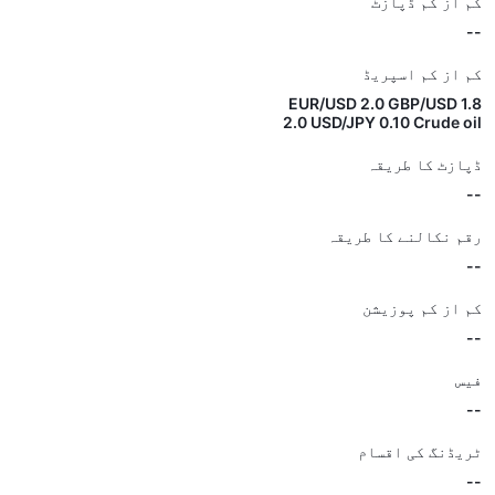
کم از کم ڈپازٹ
--
کم از کم اسپریڈ
1.8 EUR/USD 2.0 GBP/USD
2.0 USD/JPY 0.10 Crude oil
ڈپازٹ کا طریقہ
--
رقم نکالنے کا طریقہ
--
کم از کم پوزیشن
--
فیس
--
ٹریڈنگ کی اقسام
--