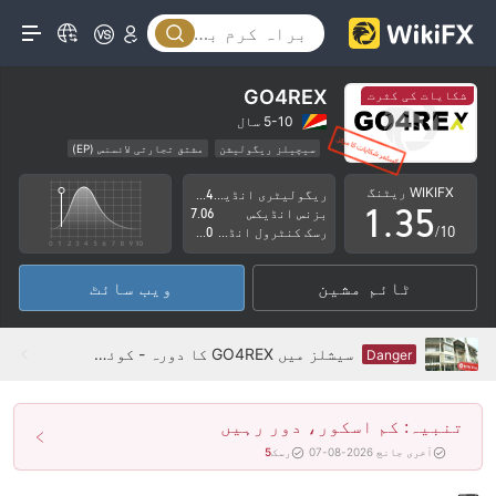
0
1
0
2
GO4REX
شکایات کی کثرت
1
3
5-10 سال
سیچیلز ریگولیشن
مشتق تجارتی لائسنس (EP)
0
2
4
کاروباری علاقے میں شبہات
اعلیٰ سطح کے خطرات
WIKIFX ریٹنگ
ریگولیٹری انڈیکس
4.84
آف شور ریگولیشن
1
.
3
5
بزنس انڈیکس
7.06
/10
رسک کنٹرول انڈیکس
0.00
2
4
6
ٹائم مشین
ویب سائٹ
3
5
7
4
6
8
سیشلز میں GO4REX کا دورہ - کوئی دفتر نہیں ملا
Danger
5
7
9
تنبیہ: کم اسکور، دور رہیں
6
8
آخری جانچ 2026-08-07
رسک
5
7
9