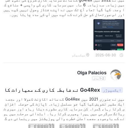
میں زیادہ سے زیادہ 6 ماہ میں سرمایہ کاری کی واپسی + منافع ک
ا وعدہ کیا گیا تھا، آج تک میں نے اپنے فنڈز وصول نہیں کیے ہیں
اور اس صورتحال کو حل کرنے کے لیے میں آپ کی مدد چاہتا ہوں۔
2025-06-30
میکسیکو
Olga Palacios
1-2 سال
Go4Rex نے ضابطہ کاری کے معیارات کا
ایکسپوژر
لحاظ کیے بغیر کام کیا
میں نے جنوری 2021 میں Go4Rex کے ساتھ اکاؤنٹ کھولا اور مجھے
ایک مشیر تفویض کیا گیا جو مسلسل زیادہ ڈپازٹ کی حوصلہ افزائ
ی کرتا رہا، گمراہ کن سرمایہ کاری مشورے دیتا رہا، اور میری ٹ
ریڈنگ سرگرمی میں ہیرا پھیری کرتا رہا۔ ابتدائی مرحلے میں ہو
نے کے باوجود، مجھے اعلیٰ خطرے والی پوزیشنز میں رہنمائی دی گ
ئی اور نقصانات کی تلافی یا بونس کھولنے کے بہانے فنڈز جمع کرن