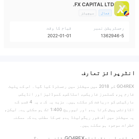
FX CAPITAL LTD.
فعال
سیچیلز
رجسٹریشن نمبر
قیام کا وقت
2022-01-01
1362946-5
انٹرپرائز تعارف
GO4REX کو 2018 میں سیشلز میں رجسٹرڈ کیا گیا۔ اس کے پلیٹ
فارم پر، کسٹمرز فاریکس، اسٹاکس، کموڈٹیز اور انڈیکس
مارکیٹس کو دریافت کر سکتے ہیں۔ مزید یہ کہ، یہ 4 قسم کے
اکاؤنٹس پیش کرتا ہے، اور لیوریج 1:400 تک ہو سکتی ہے۔ لیکن،
یہ سیشلز میں آف شور ریگولیٹڈ ہے، جس کا مطلب ہے کہ ممکنہ
خطرات موجود ہو سکتے ہیں۔
فوائد اور نقصانات
GO4REX قانونی ہے؟