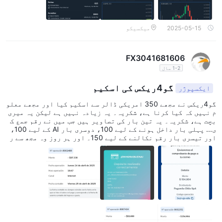
2025-05-15
میکسیکو
FX3041681606
1-2 سال
گو4ریکس کی اسکیم
ایکسپوژر
گو4ریکس نے مجھے 350 امریکی ڈالر سے اسکیم کیا اور مجھے معلو
م نہیں کہ کیا کرنا ہے، شکریہ۔ یہ زیادہ نہیں ہے لیکن یہ میری
بچت ہے، شکریہ۔ یہ تین بار کی تصاویر ہیں جب میں نے رقم جمع ک
ی... پہلی بار داخل ہونے کے لیے 100، دوسری بار AI کے لیے 100،
اور تیسری بار رقم نکالنے کے لیے 150۔ اور ہر روز وہ مجھ سے ر
قم نکالنے کے لیے مانگتے تھے لیکن میں نے انہیں مزید نہیں دی
ا... شکریہ ہماری مدد کرنے کے لیے۔