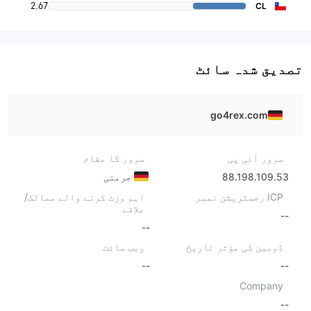
2.67
CL
تصدیق شدہ سائٹ
go4rex.com
سرور آئی پی
سرور کا مقام
88.198.109.53
جرمنی
ICP رجسٹریشن نمبر
اہم وزٹ کرنے والے ممالک/
علاقے
--
--
ڈومین کی مؤثر تاریخ
ویب سائٹ
--
--
Company
--