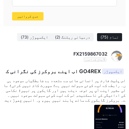
جمع کروائیں
تمام
(75)
درمیانی ریٹنگ
(2)
ایکسپوژر
(73)
FX2159867032
1 سال کے اندر
GO4REX اب اپنے بروکرز کی نگرانی ک
ایکسپوژر
رتا ہے
اس پلیٹ فارم پر انسانی جانب سے متعدد بے ضابطگیاں موجود ہی
ں۔ رابطے کے لیے کوئی سہولت نہیں ہے؛ سپورٹ کام نہیں کرتی؛ ما
لی مشیر اپنے آپ پر توجہ دیتے ہیں اور گاہکوں پر نہیں؛ نکاسی
کی ادائیگی کی ناممکنیت، اس کے لیے کوئی سہولت موجود نہیں ہ
ے۔ بروکرز گاہکوں کے ساتھ پابند نہیں ہیں، وہ انہیں چھوڑ دیت
ے ہیں اور طویل عرصے کے لیے غائب ہو جاتے ہیں، کچھ وقت بعد "صا
ف چہرے" کے ساتھ واپس آتے ہیں، اور جب ان سے رقم کی واپسی کی د
رخواست کی جاتی ہے، تو وہ درخواست کو نظر انداز کرتے ہیں اور
مزید ڈپازٹ طلب کرتے ہیں، اور جب اصرار کیا جاتا ہے تو وہ دوب
ارہ غائب ہو جاتے ہیں۔