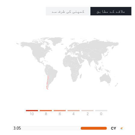
علاقے کے مطابق
کمپنی کی طرف سے
10
8
6
4
2
0
3.05
CY