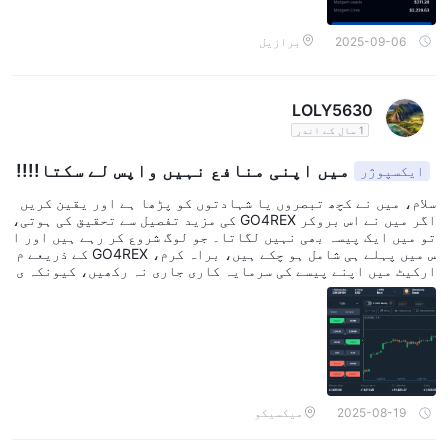
2025-09-06
برازیل
LOLY5630
1 سال کے اندر
میں اپنی منافع نہیں واپس لے سکتا!!!!
ایکسپوژر
سلام، میں نے کچھ تبصروں یا شہادتوں کو پڑھا ہے اور یقین کریں
اگر میں نے اس بروکر GO4REX کی مزید تفصیل سے تحقیق کی ہوتی،
تو میں ایک پیسہ بھی نہیں لگاتا۔ جو لوگ شروع کر رہے ہیں اور ا
س میں پہلے ہی شامل ہو چکے ہیں، براہ کرم، GO4REX کے ذریعے م
ارکیٹ میں اپنے پیسے کی سرمایہ کاری جاری نہ رکھیں، کیونکہ ی
ہ لوگوں کو دھوکہ دیتے ہیں، آخر میں یہ آپ کو وہ رقم بھی نہیں
واپس کرتے جو آپ نے لگائی، اور ممکن ہے کہ کچھ لوگ میرے جیسے،
کچھ منافع حاصل کرنے اور قرضوں کی ادائیگی کے لیے تجربہ کر رہ
ے تھے۔ کیوں اب تک، کوئی اس فراڈی کمپنی کو بند کرنے کے لیے کچ
ھ کرنے میں کامیاب نہیں ہوا ہے؟ کیوں یہ فرضی مشیر کسی شخص کو
دھوکہ دیتے رہتے ہیں جو ان کے جال میں پھنس جاتا ہے؟ یہ کیا ہے
کہ ان کو جیل میں نہیں ڈالا جا سکتا؟ اب، میں کم از کم جو رقم لگ
ائی تھی، یعنی $1200 USD، واپس کس طرح حاصل کر سکتا ہوں؟ کسی
2025-08-19
میکسیکو
کو مجھے رہنمائی کرنے کی براہ کرم؟