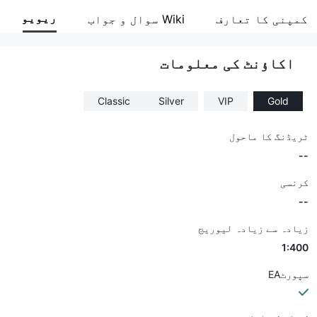
GO4REX
ریویو
کمپنی کا تعارف
Wiki سوال و جواب
انٹرپرائز ملازم
--
اکاؤنٹ کی معلومات
Classic
Silver
VIP
Gold
ٹریڈنگ کا ماحول
--
کرنسی
--
زیادہ سے زیادہ لیوریج
1:400
سپورٹEA