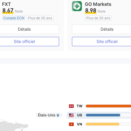
FXT
GO Markets
8.67
8.98
Note
Note
Compte ECN
Plus de 20 ans
Plus de 20 ans
Réglementation de Australie
Réglementation de Australi
Détails
Détails
Market Making (MM)
Market Making (MM)
Etiquette principale MT4
cTrader
Site officiel
Site officiel
TW
États-Unis
US
VN