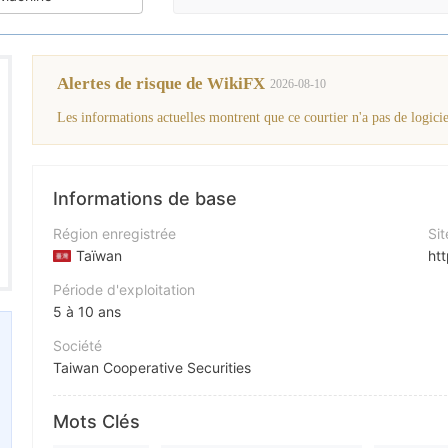
Alertes de risque de WikiFX
2026-08-10
Les informations actuelles montrent que ce courtier n'a pas de logiciel
Informations de base
Région enregistrée
Sit
Taïwan
Période d'exploitation
5 à 10 ans
Société
Taiwan Cooperative Securities
Abréviation
Mots Clés
TCS