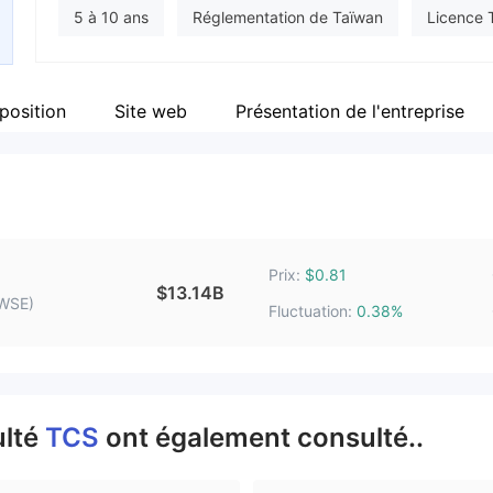
Personnel
5 à 10 ans
Réglementation de Taïwan
Licence 
--
Risque potentiel moyen
position
Site web
Présentation de l'entreprise
Prix:
$0.81
$13.14B
TWSE)
Fluctuation:
0.38%
ulté
TCS
ont également consulté..