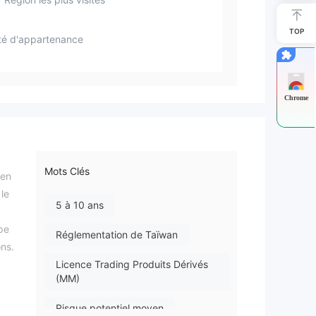
TOP
té d'appartenance
Chrome
Mots Clés
 en
le
5 à 10 ans
ppe
Réglementation de Taïwan
ns.
Licence Trading Produits Dérivés
(MM)
Risque potentiel moyen