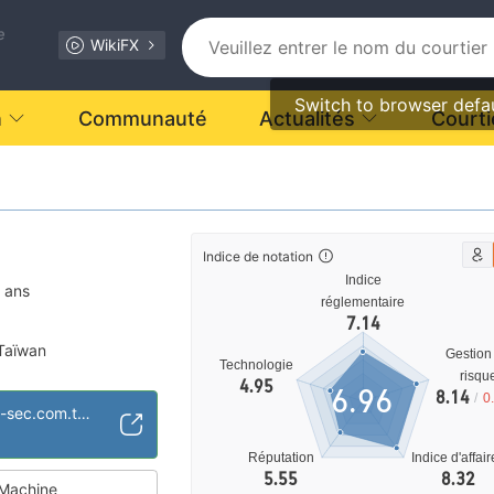
e
WikiFX
Switch to browser defa
n
Communauté
Actualités
Courti
Indice de notation
Indice
 ans
réglementaire
7.14
Taïwan
Gestion
Technologie
roduits Dérivés (MM)
risqu
4.95
6.96
8.14
/
0
 moyen
https://www.tcfhc-sec.com.tw/EN/Page.aspx?PageID=P000000000001&MenuID=99
Réputation
Indice d'affai
5.55
8.32
Machine