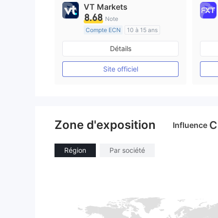
VT Markets
8.68
Note
Compte ECN
10 à 15 ans
Réglementation de Australie
Détails
Market Making (MM)
Etiquette principale MT4
Site officiel
Zone d'exposition
C
Influence
Région
Par société