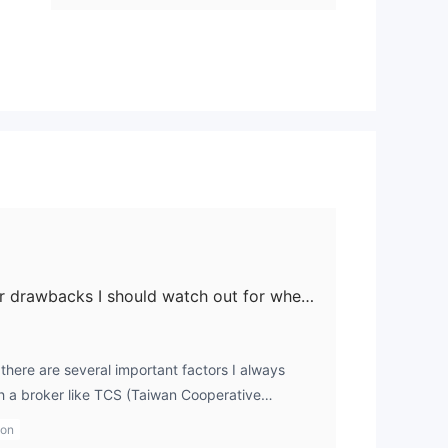
What are the main risks or drawbacks I should watch out for when using TCS?
 there are several important factors I always
 a broker like TCS (Taiwan Cooperative
ulated under the Taipei Exchange (TPEx) in
ion
 of legitimacy and oversight, I found some