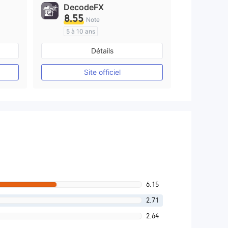
DecodeFX
8.55
Note
5 à 10 ans
e
Réglementation de Australie
Détails
Market Making (MM)
Etiquette principale MT4
Site officiel
6.15
2.71
2.64