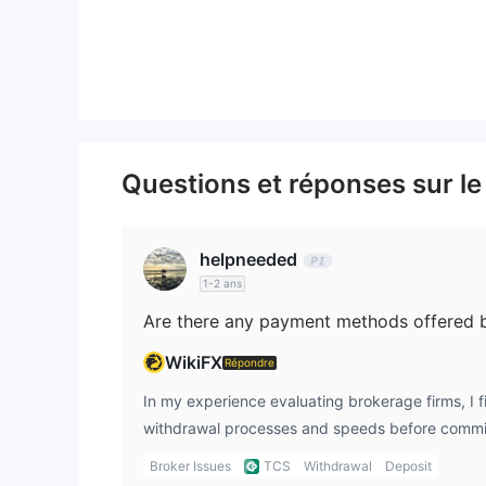
Produits et services
Questions et réponses sur le
helpneeded
1-2 ans
WikiFX
Répondre
In my experience evaluating brokerage firms, I fin
withdrawal processes and speeds before committ
With TCS (Taiwan Cooperative Securities), there 
Broker Issues
TCS
Withdrawal
Deposit
detail regarding payment methods or the actual