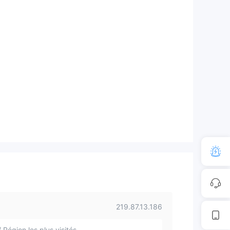
219.87.13.186
 Région les plus visités