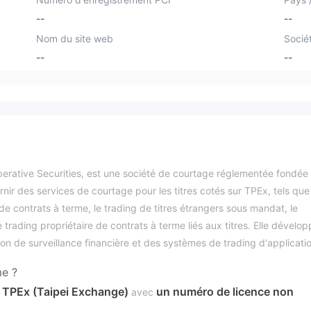
--
--
Nom du site web
Socié
--
--
rative Securities, est une société de courtage réglementée fondée
ir des services de courtage pour les titres cotés sur TPEx, tels que 
de contrats à terme, le trading de titres étrangers sous mandat, le
 trading propriétaire de contrats à terme liés aux titres. Elle dévelo
 de surveillance financière et des systèmes de trading d'applicatio
me ?
TPEx (Taipei Exchange)
un numéro de licence non
e
avec
 responsabilité à l'entreprise.