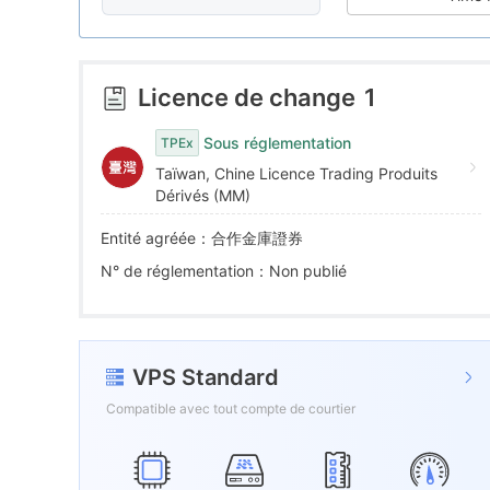
7
7
8
8
Licence de change
1
9
9
Sous réglementation
TPEx
Taïwan, Chine Licence Trading Produits
Dérivés (MM)
Entité agréée：合作金庫證券
N° de réglementation：Non publié
VPS Standard
Compatible avec tout compte de courtier