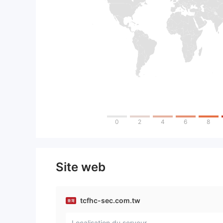
0
2
4
6
8
Site web
tcfhc-sec.com.tw
Localisation du serveur