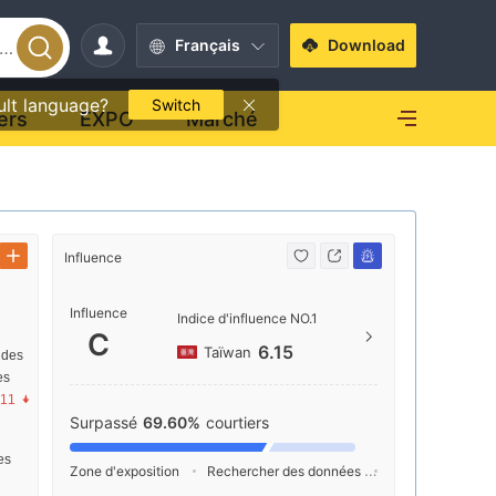
Français
Download
ult language?
Switch
ers
EXPO
Marché
Influence
Contact
Influence
(02)
Indice d'influence NO.1
C
https:
6.15
Taïwan
 des
ge.as
es
MenuI
.11
Surpassé
69.60%
courtiers
res
Zone d'exposition
Rechercher des données
Publicité
Ind