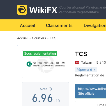
2
Courtier Mondial Plateforme d
0
3
0
Vérification Réglementaire
1
4
1
Accueil
Classements
Divulgatio
Accueil
-
Courtiers
-
TCS
2
5
2
3
6
3
TCS
Sous réglementation
Taïwan
|
5 à 10
4
7
4
Répertorié
Réglementation de 
5
8
5
Licence Trading P
|
Risque potentiel
|
Note
6
.
9
6
Site officiel
/10
Time 