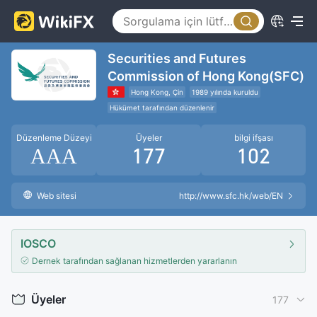
Securities and Futures
Commission of Hong Kong(SFC)
Hong Kong, Çin
1989 yılında kuruldu
Hükümet tarafından düzenlenir
Negatif Bakiye Koruması
Düzenleme Düzeyi
Üyeler
bilgi ifşası
Uluslararası Düzenleyici Kuruluş
AAA
177
102
Web sitesi
http://www.sfc.hk/web/EN
IOSCO
Dernek tarafından sağlanan hizmetlerden yararlanın
Üyeler
177