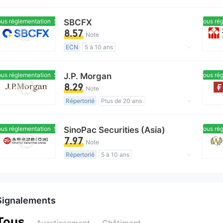
Réglementation de Australie
Market Making (MM)
s réglementation
Sous réglementation
SBCFX
Sous régl
Etiquette principale MT4
8.57
Note
Courtiers Régionaux
ECN
5 à 10 ans
Réglementation de Australie
Market Making (MM)
s réglementation
Sous réglementation
J.P. Morgan
Sous régl
Etiquette principale MT5
8.29
Note
Affaires mondiales
Répertorié
Plus de 20 ans
Réglementation offshore
Réglementation de Hong Kong
Licence Trading Produits Dérivés (AGN)
s réglementation
Sous réglementation
SinoPac Securities (Asia)
Sous régl
Auto-recherche
Affaires mondiales
7.97
Note
Répertorié
5 à 10 ans
Réglementation de Taïwan
Licence Trading Produits Dérivés (MM)
Auto-recherche
Signalements
Région d'affaires suspectée
Tous