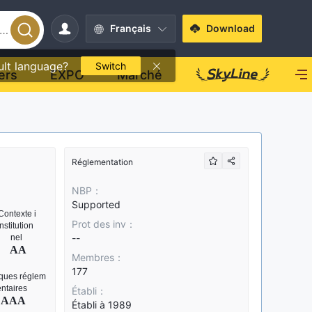
Français
Download
ult language?
Switch
ers
EXPO
Marché
Réglementation
NBP：
Supported
Prot des inv：
--
Membres：
177
Établi：
Établi à 1989