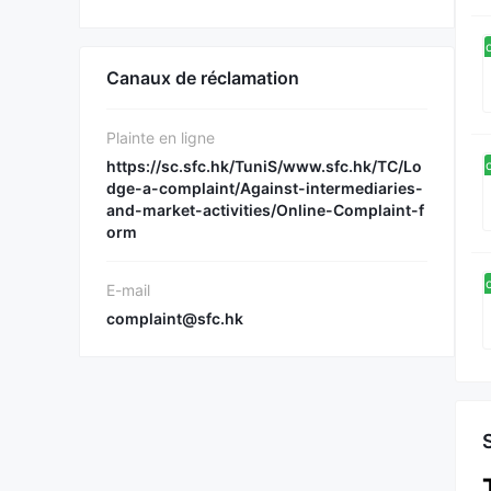
Sou
Canaux de réclamation
Plainte en ligne
https://sc.sfc.hk/TuniS/www.sfc.hk/TC/Lo
Sou
dge-a-complaint/Against-intermediaries-
and-market-activities/Online-Complaint-f
orm
Sou
E-mail
complaint@sfc.hk