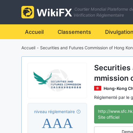
Courtier Mondial Plateforme d
Vérification Réglementaire
Accueil
Classements
Divulgatio
Accueil
-
Securities and Futures Commission of Hong Ko
Securities
mmission 
FC)
Hong-Kong Ch
Réglementé par le 
organisation inte
http://www.sfc.h
niveau réglementaire
AAA
Site officiel
Deman