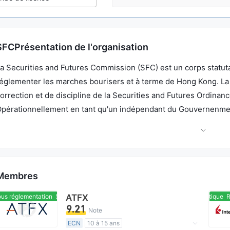
SFCPrésentation de l'organisation
a Securities and Futures Commission (SFC) est un corps statut
églementer les marches bourisers et à terme de Hong Kong. La
orrection et de discipline de la Securities and Futures Ordinance
pérationnellement en tant qu'un indépendant du Gouvernenmen
ong, la SFC est principalement fondée par les taxes de transacti
égulateur financier dans un centre financier international, la SFC
a solidité des marchés boursiers et à terme de Hong Kong pour l
Membres
s réglementation
Sous réglementation
ATFX
Réglementation domestique
Ré
9.21
Note
ECN
10 à 15 ans