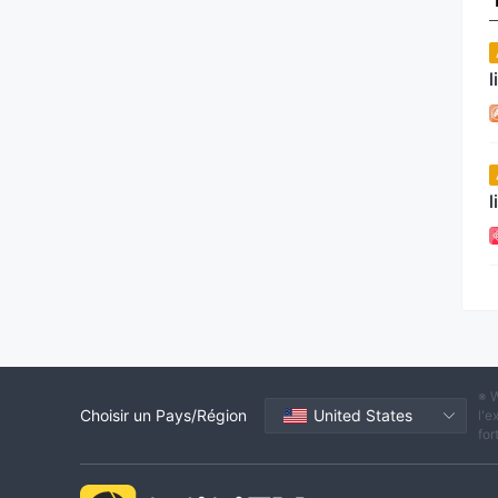
l
l
※ W
Choisir un Pays/Région
United States
l'e
for