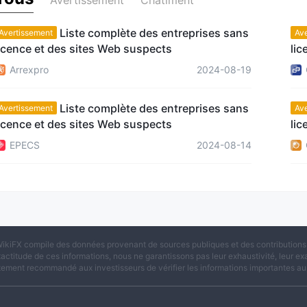
Avertissement
Châtiment
Liste complète des entreprises sans
Avertissement
Av
icence et des sites Web suspects
lic
Arrexpro
2024-08-19
Liste complète des entreprises sans
Avertissement
Av
icence et des sites Web suspects
lic
EPECS
2024-08-14
ikiFX compile des données provenant de sources publiques et des contributions d
xactitude de ces informations, nous ne garantissons pas leur exhaustivité, leur exac
tement recommandé aux investisseurs de vérifier les informations importantes aup