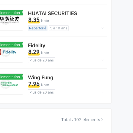
Réglementation de Australie
Market Making (MM)
Auto-recherche
ementation
Sous réglementation
HUATAI SECURITIES
Affaires mondiales
8.35
Note
Australie Exécution Forex (STP) Révoqué
Répertorié
5 à 10 ans
Risque élevé potentiel
Réglementation de La chine
Licence Trading Produits Dérivés (AGN)
ementation
Sous réglementation
Fidelity
Auto-recherche
8.29
Note
Plus de 20 ans
Réglementation de Le Japon
Market Making (MM)
Auto-recherche
ementation
Sous réglementation
Wing Fung
Risque élevé potentiel
7.96
Note
Plus de 20 ans
Réglementation de Hong Kong
Trading Métaux Précieux (AGN)
Auto-recherche
Total : 102 éléments
Région d'affaires suspectée
Hong Kong Market Making (MM) Révoqué