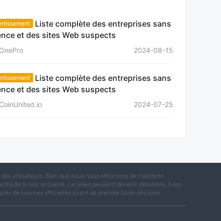
Risque potentiel moyen
Liste complète des entreprises sans
ertissement
ence et des sites Web suspects
OnePro
2024-08-15
Liste complète des entreprises sans
ertissement
ence et des sites Web suspects
CoinUnited.io
2024-07-25
es utilisateurs. Bien que nous nous efforcions de maintenir
titude ni leur actualité, car elles peuvent devenir obsolètes. Il est
rès de sources officielles avant de prendre toute décision.