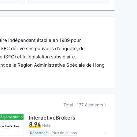
aire indépendant établie en 1989 pour
 SFC dérive ses pouvoirs d'enquête, de
 (SFO) et la législation subsidiaire.
t de la Région Administrative Spéciale de Hong
ons et les frais de licence. En tant que
 s'efforce de renforcer et protéger l'intégrité et
es bénéfices des investisseurs et de l'industrie.
Total : 177 éléments
glementation domestique
InteractiveBrokers
8.94
Note
Répertorié
Plus de 20 ans