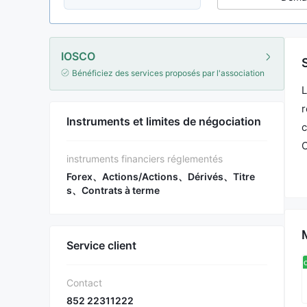
IOSCO
Bénéficiez des services proposés par l'association
L
r
Instruments et limites de négociation
c
O
instruments financiers réglementés
K
Forex、Actions/Actions、Dérivés、Titre
r
s、Contrats à terme
l
Service client
Sou
Contact
852 22311222