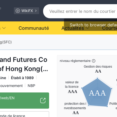
e
WikiFX
Switch to browser defa
n
Communauté
Actualités
Courti
ng(SFC)
 and Futures Co
niveau réglementaire
of Hong Kong(S
ine
Établi à 1989
gouvernement
NBP
AAA
rnationale de réglementation
k/web/EN
de de licence