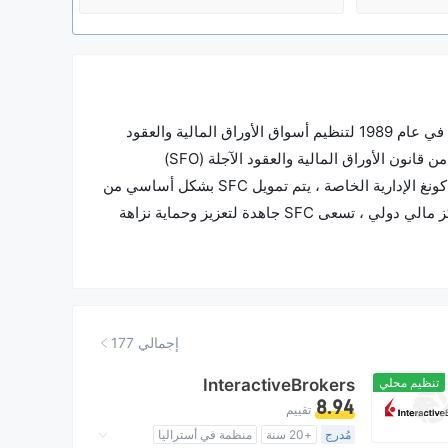
هيئة الأوراق المالية والعقود الآجلة (SFC) هي هيئة قانونية مستقلة تأسست في عام 1989 لتنظيم أسواق الأوراق المالية والعقود
الآجلة في هونغ كونغ. تستمد SFC سلطاتها الاستقصائية والعلاجية والتأديبية من قانون الأوراق المالية والعقود الآجلة (SFO)
والتشريعات الفرعية. مستقلة من الناحية التشغيلية عن حكومة منطقة هونغ كونغ الإدارية الخاصة ، يتم تمويل SFC بشكل أساسي من
خلال رسوم المعاملات ورسوم الترخيص. بصفتها جهة تنظيمية مالية في مركز مالي دولي ، تسعى SFC جاهدة لتعزيز وحماية نزاهة
والصناعة.
إجمالي 177
تنظيم محلي
InteractiveBrokers
8.94
تقييم
مُدرج
+20 سنة
منظمة في أستراليا