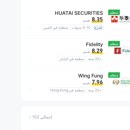
صناعة السوق (MM)
بحث ذاتي
أعمال عالمية
منظم
HUATAI SECURITIES
أستراليا تنفيذ الفوركس (STP) تم إبطاله
8.35
تقييم
مخاطر عالية
مُدرج
5-10 سنوات
منظمة في الصين
ترخيص تداول المشتقات (AGN)
بحث ذاتي
منظم
Fidelity
8.29
تقييم
+20 سنة
منظمة في اليابان
صناعة السوق (MM)
بحث ذاتي
مخاطر عالية
منظم
Wing Fung
7.96
تقييم
+20 سنة
منظمة في Hong Kong
تداول المعادن الثمينة (AGN)
بحث ذاتي
منطقة تشغيل مشبوهة
Hong Kong صناعة السوق (MM) تم إبطاله
إجمالي 102
مخاطر متوسطة