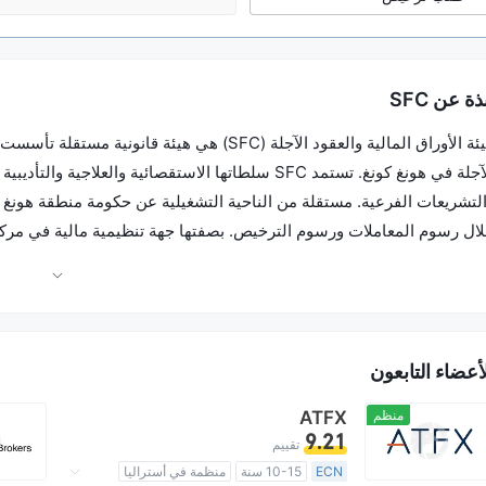
ذة عن SFC
لامة أسواق هونغ كونغ للأوراق المالية والعقود الآجلة لصالح المستثمرين 
أعضاء التابعون
منظم
ATFX
9.21
تقييم
ECN
10-15 سنة
منظمة في أستراليا