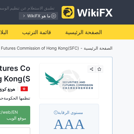
تطبيق الاستعلام عن تنظيم الوسطا
ما هو WikiFX
الصفحة الرئيسية
قائمة الترتيب
البل
الصفحة الرئيسية
-
d Futures Commission of Hong Kong(SFC)
utures Co
g Kong(S
FC)
هونغ كونغ
تنظمها الحكومة
حم
المنظمة التنظيمية 
hk/web/EN
مستوى الرقابة
AAA
موقع الويب