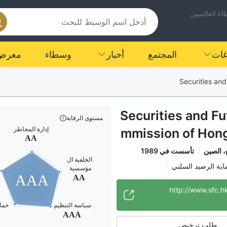
ء العالميين
اغات
المجتمع
أخبار
وسطاء
معرض
Securities an
Securities and F
مستوى الرقابة
mmission of Hon
، الصين
تأسست في 1989
اية الرصيد السلبي
AAA
الدولية
http://www.sfc.
طلب ترخيص