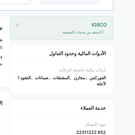
IOSCO
نب
استفد من خدمات الجمعية
الأدوات المالية وحدود التداول
أدوات مالية خاضعة للرقابة
وس
الفوركس、مخازن、المشتقات、ضمانات、العقود ا
لآجلة
ال
خدمة العملاء
جهة الاتصال
852 22311222