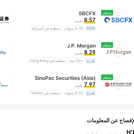
صناعة السوق (MM)
رخصة كاملة ميتاتريدر ٤
الوسطاء الإقليميون
منظم
SBCFX
8.57
تقييم
ECN
5-10 سنوات
منظمة في أستراليا
صناعة السوق (MM)
رخصة كاملة ميتاتريدر ٥
أعمال عالمية
رقابة خارجية
منظم
J.P. Morgan
8.29
تقييم
مُدرج
+20 سنة
منظمة في Hong Kong
ترخيص تداول المشتقات (AGN)
بحث ذاتي
أعمال عالمية
منظم
SinoPac Securities (Asia)
7.97
تقييم
مُدرج
5-10 سنوات
منظمة في Taiwan
ترخيص تداول المشتقات (MM)
بحث ذاتي
منطقة تشغيل مشبوهة
لإفصاح عن المعلومات
لكل