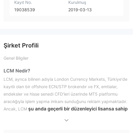
Kayıt No.
Kurulmuş
19038539
2019-03-13
Şirket Profili
Genel Bilgiler
LCM Nedir?
LCM,
ayrıca bilinen adıyla
London Currency Markets, Türkiye'de
kayıtlı olan bir offshore ECN/STP brokerıdır ve FX, emtialar,
endeksler ve hisse senedi CFD'leri üzerinde MT5 platformu
aracılığıyla işlem yapma imkanı sunduğunu reklam yapmaktadır.
şu anda geçerli bir düzenleyici lisansa sahip
Ancak, LCM
değildir
ve finansal hizmetler sunma yetkisi bulunmamaktadır.
Artıları ve Eksileri