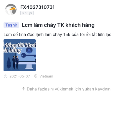
FX4027310731
6-10 yıl
Lcm làm cháy TK khách hàng
Teşhir
Lcm cố tình đọc lệnh làm cháy 15k của tôi rồi tắt liên lạc
2021-05-07
Vietnam
Daha fazlasını yüklemek için yukarı kaydırın