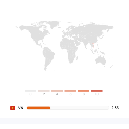
0
2
4
6
8
10
2.83
VN