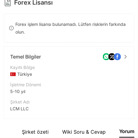
Forex Lisansı
8
8
9
9
Forex işlem lisansı bulunamadı. Lütfen risklerin farkında
olun.
Temel Bilgiler
Kayıtlı Bölge
Türkiye
İşletme Dönemi
5-10 yıl
Şirket Adı
LCM LLC
Şirket Kısaltması
LCM
Yorum
etler
Şirket özeti
Wiki Soru & Cevap
Şirket çalışanı