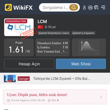
1
2
3
LCM
Düzenleme Yok
4
5-10 yıl
Şüpheli Düzenleyici Lisans
Şüpheli İş Kapsamı
0
5
0
Yüksek düzeyde potansiyel risk
Puan
Düzenleyici Endeksi
3.92
1
.
6
1
İş Endeksi
7.10
/10
Risk Yönetimi Endeksi
1.52
2
7
2
Hesap Açın
Web Sitesi
3
8
3
4
9
4
Türkiye'de LCM Ziyareti – Ofis Bulunamadı
Danger
5
5
Uyarı: Düşük puan, lütfen uzak durun!
6
6
Önceki Algılama 2026-08-08
Risk
4
7
7