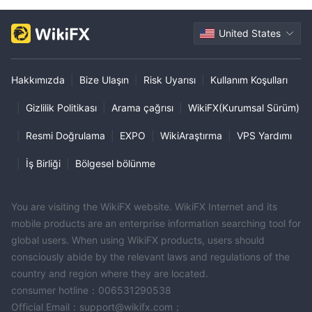
United States
Hakkımızda
|
Bize Ulaşın
|
Risk Uyarısı
|
Kullanım Koşulları
|
Gizlilik Politikası
|
Arama çağrısı
|
WikiFX(Kurumsal Sürüm)
|
Resmi Doğrulama
|
EXPO
|
WikiAraştırma
|
VPS Yardımı
|
İş Birliği
|
Bölgesel bölünme
You are visiting the WikiFX website. WikiFX Internet and its
mobile products are an enterprise information searching tool for
global users. When using WikiFX products, users should
consciously abide by the relevant laws and regulations of the
country and region where they are located.
consumer hotline：006531290538
Official Email：support@wikifx.com；