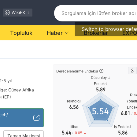
WikiFX
Switch to browser defa
Topluluk
Haber
Brokerlar
EXP
Derecelendirme Endeksi
Düzenleyici
2-5 yıl
Endeksi
5.89
lge: Güney Afrika
Ris
ı (EP)
Teknoloji
Yönet
Küresel İşletme
|
6.56
Endek
5.54
tansiyel risk
6.81
/
0
ech/
ici
İtibar
İş Endeksi
5.44
5.86
/
0.05
Zaman Makinesi