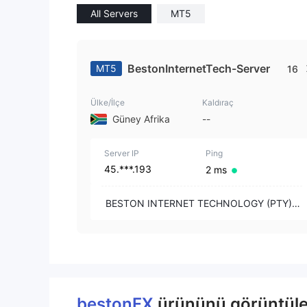
All Servers
MT5
BestonInternetTech-Server
MT5
16
Ülke/İlçe
Kaldıraç
Güney Afrika
--
Server IP
Ping
45.***.193
2 ms
BESTON INTERNET TECHNOLOGY (PTY) L
TD
bestonFX
ürününü görüntüley