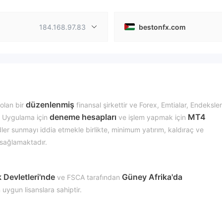
184.168.97.83
bestonfx.com
düzenlenmiş
olan bir
finansal şirkettir ve Forex, Emtialar, Endeksle
deneme hesapları
MT4
. Uygulama için
ve işlem yapmak için
r sunmayı iddia etmekle birlikte, minimum yatırım, kaldıraç ve
i sağlamaktadır.
 Devletleri'nde
Güney Afrika'da
ve FSCA tarafından
uygun lisanslara sahiptir.
?