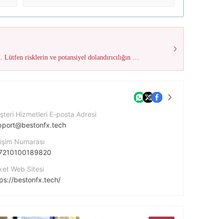
Bu brokerin olumsuz saha araştırması incelemelerinin sayısı 1'a ulaştı. Lütfen risklerin ve potansiyel dolandırıcılığın farkında olun!
teri Hizmetleri E-posta Adresi
pport@bestonfx.tech
tişim Numarası
7210100189820
ket Web Sitesi
ps://bestonfx.tech/
ket Adresi
1014 Erasmus avenue, 29 Sharondale, Eldoraigne, 0157 Gauteng, South Africa.