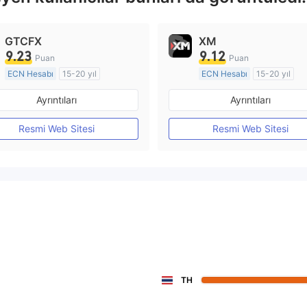
GTCFX
XM
9.23
9.12
Puan
Puan
ECN Hesabı
15-20 yıl
ECN Hesabı
15-20 yıl
Düzenleyici Ülke/Bölge: Birleşik Krallık
Ayrıntıları
Ayrıntıları
Pazar Yapıcılık (MM)
Pazar Yapıcılık (MM)
MT4 Tam Lisans
MT4 Tam Lisans
Resmi Web Sitesi
Resmi Web Sitesi
TH