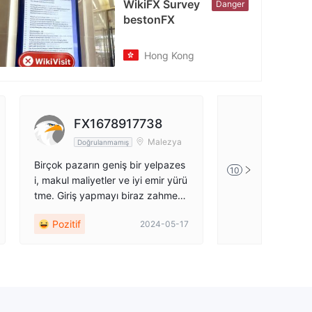
WikiFX Survey
Danger
cebook
bestonFX
tps://www.facebook.com/bestonfx
Hong Kong
FX1678917738
Daniel
Malezya
Doğrulanmamış
Doğrulanm
Birçok pazarın geniş bir yelpazes
iyi iyi iyi, hizmetl
10
i, makul maliyetler ve iyi emir yürü
diyor!!! 👍👍👍
tme. Giriş yapmayı biraz zahmetli
buluyorum çünkü sohbet açılır pe
Pozitif
Pozitif
2024-05-17
ncereyle karışıyor.