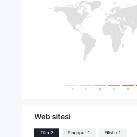
0
2
4
6
8
Web sitesi
Tüm
2
Singapur
1
Filistin
1