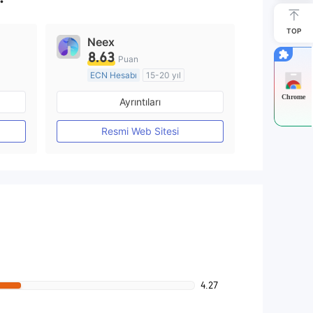
TOP
Neex
8.63
Puan
ECN Hesabı
15-20 yıl
Düzenleyici Ülke/Bölge: Avustralya
Düzenleyici Ülke/Bölge: Avustralya
Chrome
Ayrıntıları
Pazar Yapıcılık (MM)
MT4 Tam Lisans
Resmi Web Sitesi
4.27