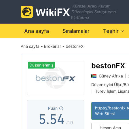
Küresel Aracı Kurum
Düzenleyici Soruşturma
Platformu
0
0
Ana sayfa
Sıralamalar
Teşhir
Ana sayfa
-
Brokerlar
-
bestonFX
1
1
0
2
2
1
bestonFX
Düzenlenmiş
Güney Afrika
|
3
3
2
Düzenleyici Ülke/Bö
Türev İşlem Lisans
|
4
4
3
MT5 Tam Lisans
|
Yüksek düzeyde po
|
https://bestonfx.t
Puan
Offshore Düzenley
|
5
.
5
4
Web Sitesi
/10
Hesap Açın