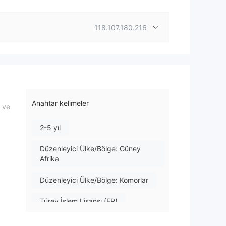
118.107.180.216
Anahtar kelimeler
r ve
2-5 yıl
Düzenleyici Ülke/Bölge: Güney
Afrika
Düzenleyici Ülke/Bölge: Komorlar
Türev İşlem Lisansı (EP)
Forex İşlem Lisansı (EP)