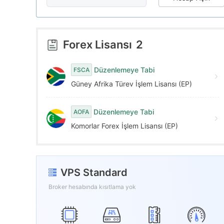
6
6
5
7
7
6
Forex Lisansı
2
8
8
7
Düzenlemeye Tabi
FSCA
Güney Afrika Türev İşlem Lisansı (EP)
9
9
8
Düzenlemeye Tabi
AOFA
9
Komorlar Forex İşlem Lisansı (EP)
VPS Standard
Broker hesabında kısıtlama yok