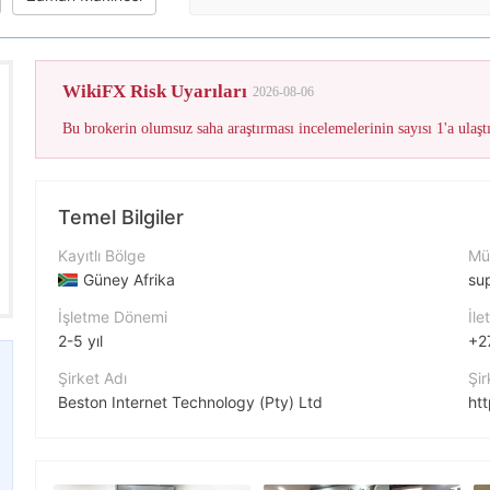
WikiFX Risk Uyarıları
2026-08-06
Temel Bilgiler
Kayıtlı Bölge
Müş
Güney Afrika
su
İşletme Dönemi
İle
2-5 yıl
+2
Şirket Adı
Şir
Beston Internet Technology (Pty) Ltd
htt
Şirket Kısaltması
Şir
bestonFX