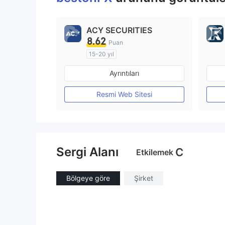
ACY SECURITIES
8.62
Puan
15-20 yıl
Düzenleyici Ülke/Bölge: Avustralya
Ayrıntıları
Pazar Yapıcılık (MM)
MT4 Tam Lisans
Resmi Web Sitesi
Sergi Alanı
C
Etkilemek
Bölgeye göre
Şirket