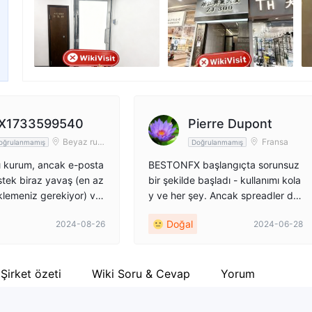
Şirket çalışanı
Fa
--
ht
X1733599540
Pierre Dupont
Beyaz rus
Fransa
oğrulanmamış
Doğrulanmamış
ya
acı kurum, ancak e-posta
BESTONFX başlangıçta sorunsuz
stek biraz yavaş (en az
bir şekilde başladı - kullanımı kola
klemeniz gerekiyor) ve
y ve her şey. Ancak spreadler deli
 çiftlerinde spreadler k
gibi dalgalanabiliyordu, bu da hoş
Doğal
2024-08-26
2024-06-28
 yok, hafta sonu veya
değildi. Ayrıca, müşteri hizmetleri
anışı ve açılışında kend
en profesyonel olanı değildi. Bu y
şlemimde spread 16 pip v
üzden iki ay sonra başka bir yer a
zla olabilir. Egzotikler
ramaya karar verdim.
Şirket özeti
Wiki Soru & Cevap
Yorum
ünmeyin... Umarım bu y
r.