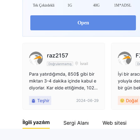
Tek Çekirdekli
1G
40G
1M*ADSL
Open
raz2157
F
İsrail
Doğrulanmamış
D
Para yatırdığımda, 850$ gibi bir
İyi bir ar
miktarı 3-4 dakika içinde kabul e
yoluyla de
diyorlar. Kar elde ettiğimde, 1021
bir gün be
$ gibi bir miktarı çekemiyorum. Z
forex minör
Teşhir
Doğal
2024-06-29
amanı uzatıyorlar ve bana en az 3
ötü. Haber
000$ çekmek için gerektiğini söyl
piyasa kap
üyorlar. Bu mantıklı değil ve sinir b
i kişisel i
İlgili yazılım
ozucu. Şu anda bir haftadan fazla
eya daha fa
Sergi Alanı
Web sitesi
bir süredir incelemeyi bekliyorum
e bile düş
ve bana başka bir bahane söyley
ardımcı olu