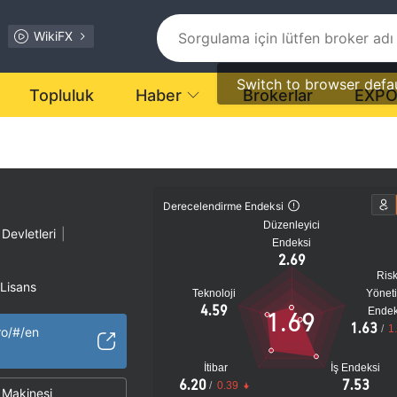
WikiFX
Switch to browser defa
Topluluk
Haber
Brokerlar
EXP
Derecelendirme Endeksi
Düzenleyici
 Devletleri
|
Endeksi
2.69
Ris
 Lisans
Teknoloji
Yönet
4.59
Endek
1.69
1.63
tansiyel risk
/
1
ro/#/en
İtibar
İş Endeksi
6.20
7.53
/
0.39
Makinesi