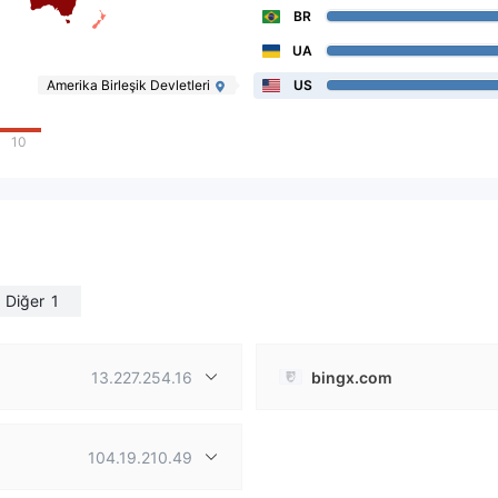
BR
UA
Amerika Birleşik Devletleri
US
10
Diğer
1
13.227.254.16
bingx.com
104.19.210.49