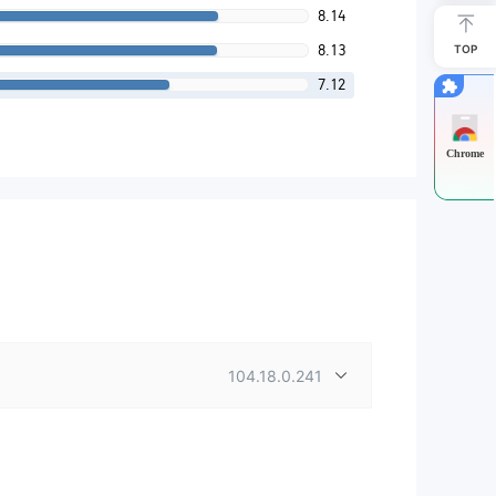
8.14
8.13
TOP
7.12
Chrome
104.18.0.241