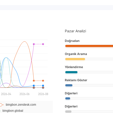
r talep edildi. https://
com/zh/signals/18534
=site+signals+my acco
01 53451,43 $ vermiyo
/www.mql5.com/zh/signa
?source=site+signals+
Pazar Analizi
u konumu/account/pa
 fazla kurban.........te
Doğrudan
rim teşekkür ederim
Organik Arama
Yönlendirme
Reklamı Göster
Diğerleri
Diğerleri