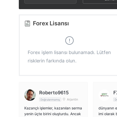
2
7
3
8
Forex Lisansı
4
9
5
Forex işlem lisansı bulunamadı. Lütfen
risklerin farkında olun.
6
7
8
Roberto9615
F
Arjantin
Doğrulanmamış
D
9
Kazançlı işlemler, kazanılan serma
dünyanın e
yenin üçte birini oluşturdu. Ancak
imi olarak 