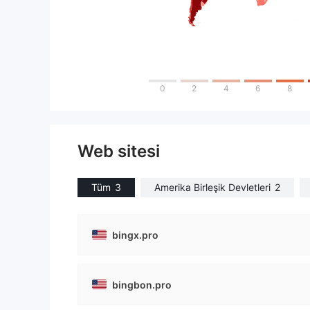
0
2
4
6
8
Web sitesi
Tüm
3
Amerika Birleşik Devletleri
2
bingx.pro
bingbon.pro