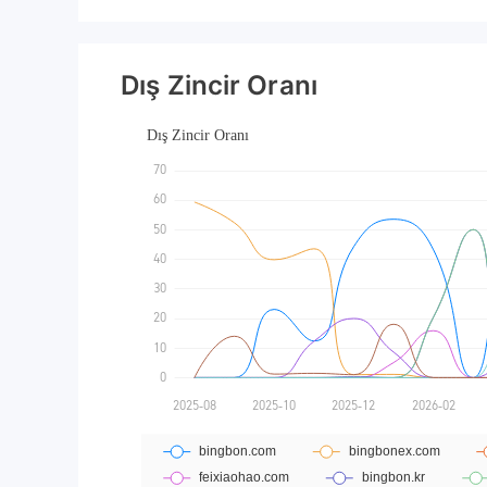
994,87 dola
www.mql5.
43?source
unt 10004
Dış Zincir Oranı
r. https:/
ls/1894227
pagesunuc
ssword daha
şekkür ede