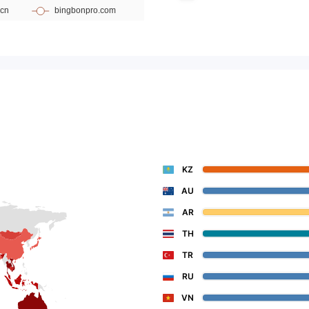
KZ
AU
AR
TH
TR
RU
VN