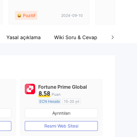
ndiriyorum, ekip 
elecekte gelişirler
Pozitif
Pozitif
2024-09-10
Yasal açıklama
Wiki Soru & Cevap
Yorum
Fortune Prime Global
8.58
Puan
ECN Hesabı
15-20 yıl
Düzenleyici Ülke/Bölge: Avustralya
Düzenleyici Ülke/Bölge: Avustralya
Ayrıntıları
Pazar Yapıcılık (MM)
MT4 Tam Lisans
Resmi Web Sitesi