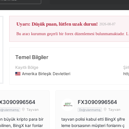
Bu brokeri
Uyarı: Düşük puan, lütfen uzak durun!
2026-08-07
Bu aracı kurumun geçerli bir forex düzenlemesi bulunmamaktadır. Lü
Temel Bilgiler
Kayıtlı Bölge
Şir
Amerika Birleşik Devletleri
ht
İşletme Dönemi
Fa
5-10 yıl
ht
Şirket Adı
X
X3090996564
FX3090996564
BingX
htt
Tayvan
Tayvan
oğrulanmamış
Doğrulanmamış
n büyük kripto para bir
tayvan polisi kabul etti BingX şifre
bilinen, BingX kar fonlar
leme borsasının müşteri fonlarını ç