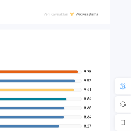
Veri Kaynakları
WikiAraştırma
9.75
9.52
9.41
8.84
8.68
8.64
8.27