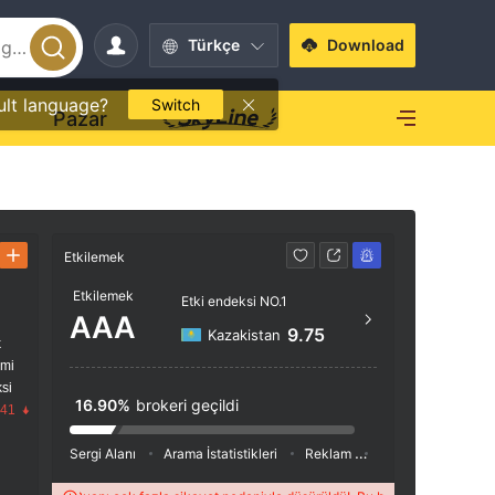
Türkçe
Download
ult language?
Switch
O
Pazar
Etkilemek
İletişim
Etkilemek
Etki endeksi NO.1
https
AAA
9.75
Kazakistan
k
imi
si
16.90%
brokeri geçildi
.41
Sergi Alanı
Arama İstatistikleri
Reklam
Sosyal Medya İnde