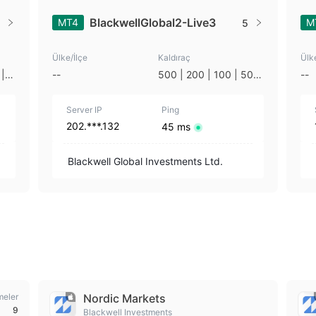
BlackwellGlobal2-Live3
MT4
M
5
Ülke/İlçe
Kaldıraç
Ülk
| 2
--
500 | 200 | 100 | 50 |
--
30 | 25 | 20 | 10 | 1
Server IP
Ping
202.***.132
45 ms
Blackwell Global Investments Ltd.
meler
Nordic Markets
9
Blackwell Investments