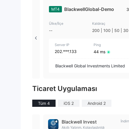
BlackwellGlobal-Demo
MT4
3
Ülke/İlçe
Kaldıraç
--
200 | 100 | 50 | 30 
5 | 20 | 10 | 1
Server IP
Ping
202.***.133
44 ms
Blackwell Global Investments Limited
Ticaret Uygulaması
Tüm 4
iOS 2
Android 2
Blackwell Invest
İndir
Akıllı Yatırım, Kolaylaştırıldı