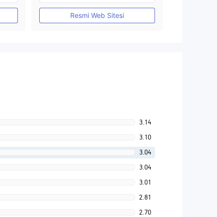
MT4 Tam Lisans
Resmi Web Sitesi
3.14
3.10
3.04
3.04
3.01
2.81
2.70