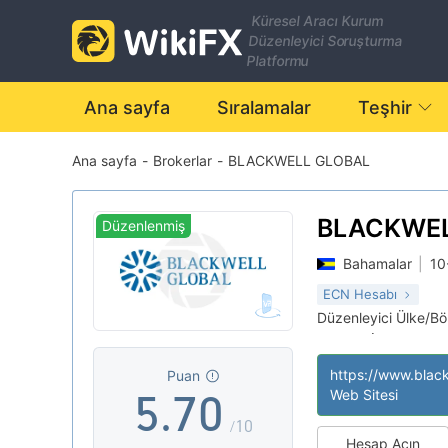
0
Küresel Aracı Kurum
Düzenleyici Soruşturma
1
Platformu
0
2
Ana sayfa
Sıralamalar
Teşhir
Ana sayfa
-
Brokerlar
-
BLACKWELL GLOBAL
1
3
2
4
BLACKWEL
Düzenlenmiş
Bahamalar
|
10
3
5
ECN Hesabı
Düzenleyici Ülke/B
4
6
Türev İşlem Lisans
|
MT4 Tam Lisans
|
Puan
Yüksek düzeyde po
|
5
.
7
0
Web Sitesi
Offshore Düzenley
|
/10
Hesap Açın