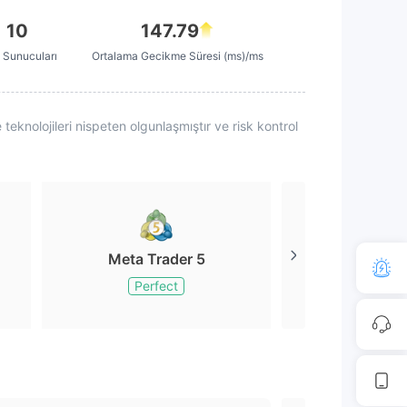
10
147.79
Sunucuları
Ortalama Gecikme Süresi (ms)/ms
teknolojileri nispeten olgunlaşmıştır ve risk kontrol
Meta Trader 5
Meta Tr
Perfect
Perfe