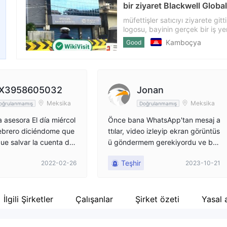
bir ziyaret Blackwell Globa
Şirket çalışanı
Fa
--
ht
müfettişler satıcıyı ziyarete gi
logosu, bayinin gerçek bir iş ye
ir.
ne yazık ki, müfettişler daha faz
Kamboçya
Good
belirli ölçeği hala bilinmiyor. y
mantıklı bir seçim yapmaları iste
X3958605032
Jonan
Meksika
Meksika
oğrulanmamış
Doğrulanmamış
a asesora El día miércol
Önce bana WhatsApp'tan mesaj a
ebrero diciéndome que
ttılar, video izleyip ekran görüntüs
ue salvar la cuenta de
ü göndermem gerekiyordu ve bu
que depositar a $5000
nunla birlikte bana ödeme yapaca
Teşhir
2022-02-26
2023-10-21
ntes me lo estuvo pidie
klardı, ardından ödeme işlemi telg
e puedo poner dinero p
rafla yapıldı ve tamamlamam gere
o he visto mis resultad
ken ön ödemeli görevler vardı, ilki
e abrir la cuenta hace
ni ben yaptım. ödedi ama ikincisin
İlgili Şirketler
Çalışanlar
Şirket özeti
Yasal 
de febrero Le di una cue
de daha büyük miktarda para iste
nada nada pues que el
diler ve çekilebilmeleri için bende