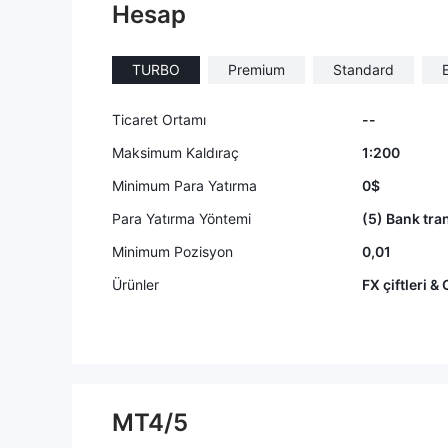
Hesap
miércoles 
la de acci
tí a la de
TURBO
Premium
Standard
ría salvar 
ue la que 
dity m
Ticaret Ortamı
--
Maksimum Kaldıraç
1:200
Minimum Para Yatırma
0$
Para Yatırma Yöntemi
(5) Bank tra
Minimum Pozisyon
0,01
Ürünler
FX çiftleri & 
MT4/5