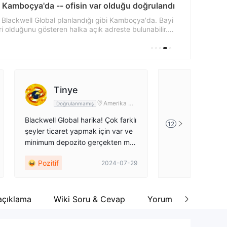
l Kamboçya'da -- ofisin var olduğu doğrulandı
cebook
tps://www.facebook.com/BlackwellGlobal/
tti Blackwell Global planlandığı gibi Kamboçya'da. Bayi
ri olduğunu gösteren halka açık adreste bulunabilir.
la ziyaret için şirkete giremediler, bu nedenle işin
atırımcılardan dikkatli bir değerlendirmeden sonra
nir.
Tinye
Su He
Amerika Bir
Doğrulanmamış
Doğrulanm
leşik Devlet
leri
Blackwell Global harika! Çok farklı
Bu aracı kurumdan
12
şeyler ticaret yapmak için var ve
oker olmayacak! 
minimum depozito gerçekten ma
ç ay boyunca ban
kul. Bankayı kırmadan bir sürü şe
r ticaret deneyimi
Pozitif
Pozitif
2024-07-29
y denemek isteyen tüccarlar için
teşekkürler. ❤
mükemmel.
açıklama
Wiki Soru & Cevap
Yorum