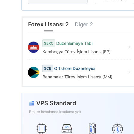
6
8
1
7
9
2
Forex Lisansı 2
Diğer 2
8
3
Düzenlemeye Tabi
SERC
Kamboçya Türev İşlem Lisansı (EP)
9
4
Offshore Düzenleyici
SCB
5
Bahamalar Türev İşlem Lisansı (MM)
6
VPS Standard
7
Broker hesabında kısıtlama yok
8