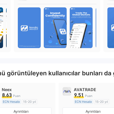
ü görüntüleyen kullanıcılar bunları da 
Neex
AVATRADE
8.63
9.51
Puan
Puan
ECN Hesabı
15-20 yıl
ECN Hesabı
15-20 yıl
Düzenleyici Ülke/Bölge: Avustralya
Ayrıntıları
Ayrıntıları
Pazar Yapıcılık (MM)
Pazar Yapıcılık (MM)