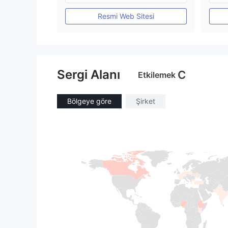
MT4 Tam Lisans
Resmi Web Sitesi
Sergi Alanı
C
Etkilemek
Bölgeye göre
Şirket