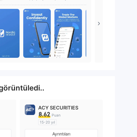
et stratejilerine erişin.
görüntüledi..
ACY SECURITIES
8.62
Puan
15-20 yıl
Düzenleyici Ülke/Bölge: Avustralya
Düzenleyici Ülke/Bölge: Avustralya
Ayrıntıları
Pazar Yapıcılık (MM)