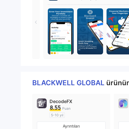
BLACKWELL GLOBAL
ürünün
DecodeFX
8.55
Puan
5-10 yıl
Düzenleyici Ülke/Bölge: Avustralya
Ayrıntıları
Pazar Yapıcılık (MM)