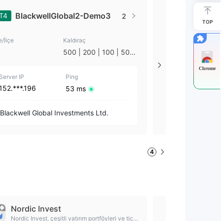
Blackwe
BlackwellGlobal2-Demo3
T4
MT5
2
s-Demo
TOP
e/İlçe
Kaldıraç
Ülke/İlçe
500 | 200 | 100 | 50 |
Bahamalar
30 | 25 | 20 | 10 | 1
Chrome
Server IP
Ping
Server IP
152.***.196
152.***.197
53 ms
Blackwell Global Investments Ltd.
Blackwell Glob
4
Nordic Invest
Blackwell
Nordic Invest, çeşitli yatırım portföyleri ve ticar
Akıllı Yatırım