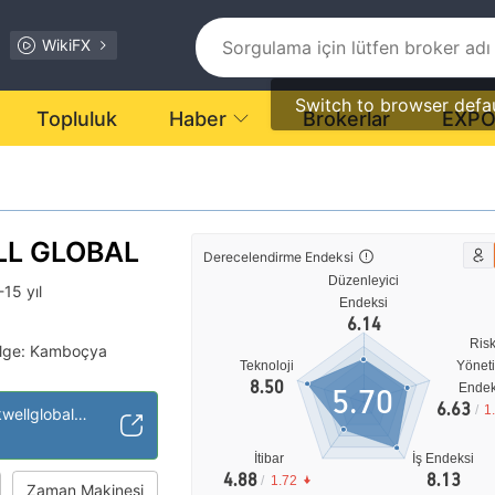
WikiFX
Switch to browser defa
Topluluk
Haber
Brokerlar
EXP
L GLOBAL
Derecelendirme Endeksi
Düzenleyici
-15 yıl
Endeksi
6.14
Ris
ölge: Kamboçya
Teknoloji
Yönet
ı (EP)
8.50
Endek
5.70
6.63
/
1
https://www.blackwellglobal.com/
tansiyel risk
ici
İtibar
İş Endeksi
4.88
8.13
/
1.72
Zaman Makinesi