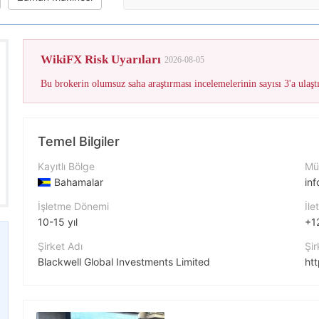
Bu brokeri
WikiFX Risk Uyarıları
2026-08-05
Temel Bilgiler
Kayıtlı Bölge
Müş
Bahamalar
in
İşletme Dönemi
İle
10-15 yıl
+1
Şirket Adı
Şir
Blackwell Global Investments Limited
ht
Şirket Kısaltması
Şir
BLACKWELL GLOBAL