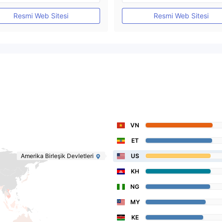
MT4 Tam Lisans
MT4 Tam Lisans
Resmi Web Sitesi
Resmi Web Sitesi
VN
ET
Amerika Birleşik Devletleri
US
KH
NG
MY
KE