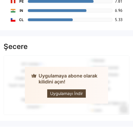
7.81
PE
6.96
IN
5.33
CL
Şecere
Uygulamaya abone olarak
kilidini açın!
Scotiabank
Uygulamayı İndir