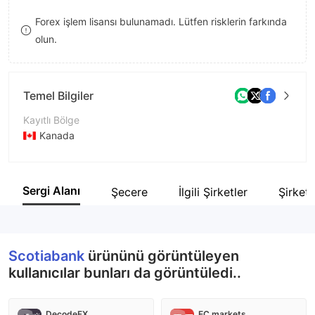
9
7
Forex işlem lisansı bulunamadı. Lütfen risklerin farkında
olun.
8
9
Temel Bilgiler
Kayıtlı Bölge
Kanada
İşletme Dönemi
5-10 yıl
Sergi Alanı
Şecere
İlgili Şirketler
Şirket 
Şirket Adı
SCOTIABANK
Scotiabank
ürününü görüntüleyen
kullanıcılar bunları da görüntüledi..
DecodeFX
EC markets