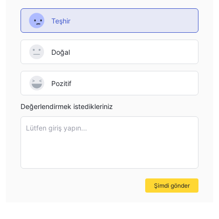
almalarına yardımcı olur. Düzenleyici lisanslar ve mevcut
Teşhir
durumlarıyla ilgili özel bilgiler sağlanmamakla birlikte,
müşterilerin Scotiabank'ın ürün ve hizmetlerinin hüküm ve
koşullarını kendi bireysel finansal hedefleri ve ihtiyaçları ile
Doğal
uyumlu olduklarından emin olmak için dikkatle incelemeleri
önemlidir.
Pozitif
Düzenleme
Scotiabank için düzenleme ve lisans eksikliğinin doğasında var
Değerlendirmek istedikleriniz
olan riskler ve dezavantajlar oluşturduğunu vurgulamak çok
Lütfen giriş yapın...
önemlidir. Mevzuatın gözetimi olmadan faaliyet göstermek,
şikayet çözümü, ihtilaf çözümü ve tazminat mekanizmaları da
dahil olmak üzere müşterilere sağlanan korumayı sınırlar.
Düzenleyici kurumlar tarafından sağlanan çerçeve olmadan,
operasyonel riskler artabilir ve şirketin faaliyetlerinde potansiyel
Şimdi gönder
bir şeffaflık eksikliği olabilir. Müşteriler, herhangi bir sorun veya
görevi kötüye kullanma durumunda şikayetlerini ele almada
veya çare aramada zorluklarla karşılaşabilir. Bireylerin