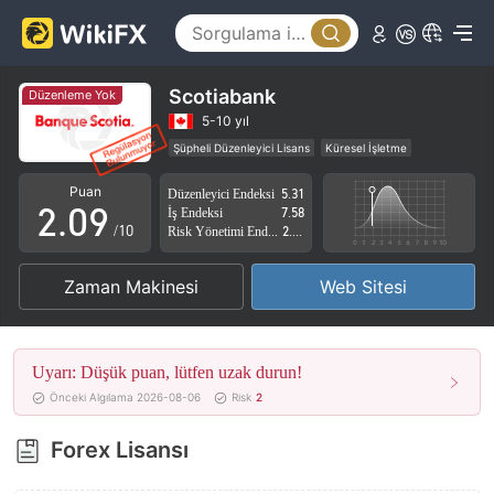
4
5
6
Scotiabank
Düzenleme Yok
0
7
5-10 yıl
Şüpheli Düzenleyici Lisans
Küresel İşletme
1
8
Yüksek düzeyde potansiyel risk
Puan
Düzenleyici Endeksi
5.31
2
.
0
9
İş Endeksi
7.58
/10
Risk Yönetimi Endeksi
2.88
3
1
Zaman Makinesi
Web Sitesi
4
2
5
3
Uyarı: Düşük puan, lütfen uzak durun!
6
4
Önceki Algılama 2026-08-06
Risk
2
7
5
Forex Lisansı
8
6