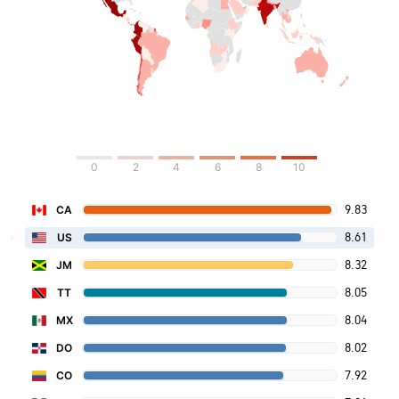
0
2
4
6
8
10
9.83
CA
8.61
US
8.32
JM
8.05
TT
8.04
MX
8.02
DO
7.92
CO