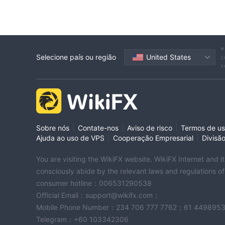
objetivos. Com sua extensa rede e presença estabe
As opções de investimento do Scotiabank, como a p
recomendações personalizadas, capacitando os ind
educacionais do banco, incluindo noções básicas de
※
educação financeira e planejar o futuro.
Selecione país ou região
United States
c
Uma desvantagem potencial do Scotiabank é a ausên
v
status atual dessas licenças. Essa falta de clarez
potenciais e nível de proteção ao cliente. Além di
plataformas de negociação, torna-se um desafio a
outras instituições financeiras. A falta de transpar
exigir diligência adicional ao considerar os serviço
|
|
|
Sobre nós
Contate-nos
Aviso de risco
Termos de u
|
|
Ajuda ao uso de VPS
Cooperação Empresarial
Divisã
tipo de conta
You are visiting the WikiFX website. WikiFX Internet and 
O Scotiabank oferece uma variedade de tipos de co
consciously abide by the relevant laws and regulations o
Bancária para Estudantes, Conta Básica Plus e Con
consumer hotline：006531290538
O Ultimate Package é uma solução bancária abrang
Official Email：support@wikifx.com；
transações de débito ilimitadas, transações Intera
Mobile Phone Number：234 706 777 7762；61 449895
saques globais gratuitos ilimitados não-Scotiabank
Telegram：+60 103342306