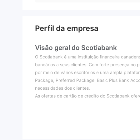
Perfil da empresa
Visão geral do Scotiabank
O Scotiabank é uma instituição financeira canade
bancários a seus clientes. Com forte presença no p
por meio de vários escritórios e uma ampla platafor
Package, Preferred Package, Basic Plus Bank Acco
necessidades dos clientes.
As ofertas de cartão de crédito do Scotiabank ofe
Momentum Visa Infinite, Scotiabank Gold American
específicas de estilo de vida. Além disso, a empre
aposentadoria registrados (RRSPs), contas de pou
registrados (RESPs), permitindo que os clientes pl
Para apoiar a alfabetização financeira, o Scotiab