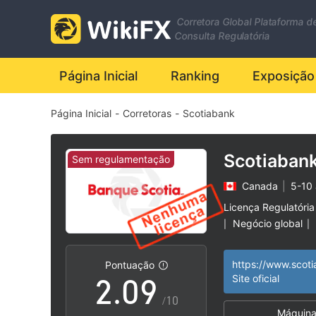
2
Corretora Global Plataforma d
3
Consulta Regulatória
4
Página Inicial
Ranking
Exposição
Página Inicial
-
Corretoras
-
Scotiabank
5
6
Scotiaban
Sem regulamentação
Canada
|
5-10
0
7
Licença Regulatória
Negócio global
|
|
1
8
Pontuação
2
.
0
9
Site oficial
/10
Máquina