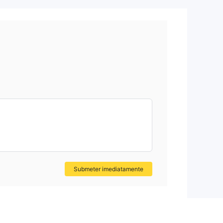
utos
ens
 da
os
Submeter imediatamente