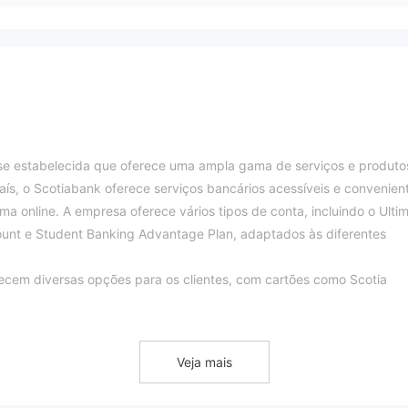
nse estabelecida que oferece uma ampla gama de serviços e produto
aís, o Scotiabank oferece serviços bancários acessíveis e convenien
ma online. A empresa oferece vários tipos de conta, incluindo o Ulti
unt e Student Banking Advantage Plan, adaptados às diferentes
recem diversas opções para os clientes, com cartões como Scotia
 Express e SCENE Visa, cada um projetado para atender a preferênc
sa oferece contas de investimento, incluindo planos de poupança par
pança isentas de impostos (TFSAs) e planos de poupança educacion
Veja mais
anejem e garantam seu futuro financeiro.
ank fornece recursos educacionais, como noções básicas de investime