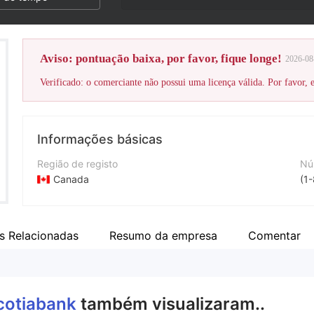
Aviso: pontuação baixa, por favor, fique longe!
2026-08
Verificado: o comerciante não possui uma licença válida. Por favor, es
Informações básicas
Região de registo
Nú
Canada
(1
Anos de operação
Si
5-10 anos
ht
s Relacionadas
Resumo da empresa
Comentar
Empresa
Fa
SCOTIABANK
ht
cotiabank
também visualizaram..