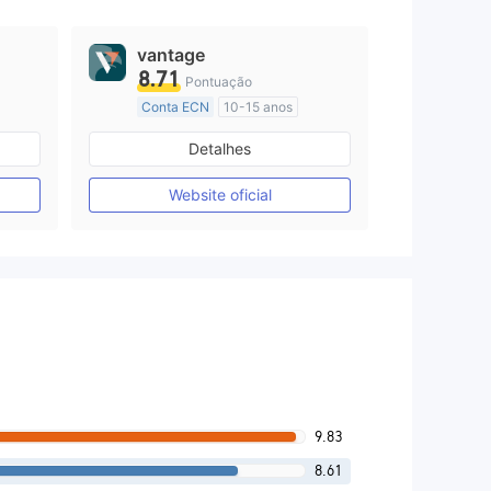
vantage
8.71
Pontuação
Conta ECN
10-15 anos
Austrália Regulamento
Detalhes
Market Marketing (MM)
Etiqueta principal MT4
Website oficial
9.83
8.61