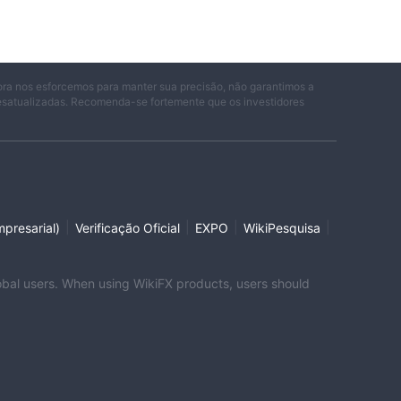
s.
ora nos esforcemos para manter sua precisão, não garantimos a
desatualizadas. Recomenda-se fortemente que os investidores
os
 com
|
|
|
|
presarial)
Verificação Oficial
EXPO
WikiPesquisa
global users. When using WikiFX products, users should
ece