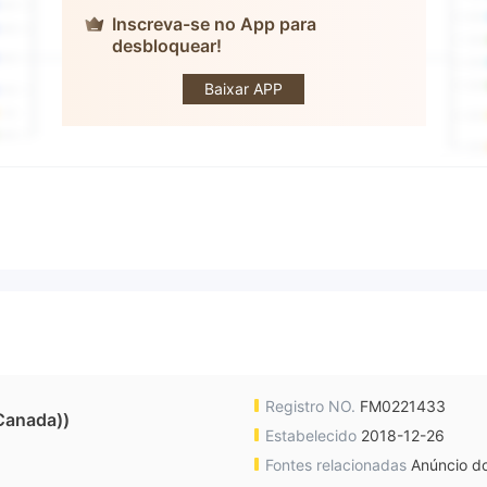
Inscreva-se no App para
desbloquear!
Scotiabank
Baixar APP
Registro NO.
FM0221433
Canada))
Estabelecido
2018-12-26
Fontes relacionadas
Anúncio do