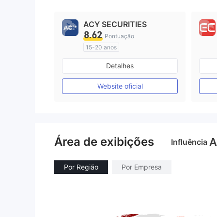
9
ACY SECURITIES
8.62
Pontuação
15-20 anos
Austrália Regulamento
Detalhes
Market Marketing (MM)
Etiqueta principal MT4
Website oficial
Área de exibições
A
Influência
Por Região
Por Empresa