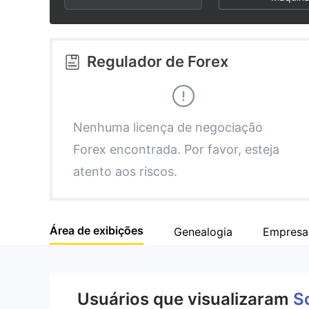
3
1
4
2
Regulador de Forex
5
3
6
4
Nenhuma licença de negociação
Forex encontrada. Por favor, esteja
7
5
atento aos riscos.
8
6
Área de exibições
Genealogia
Empresa
9
7
8
Usuários que visualizaram
S