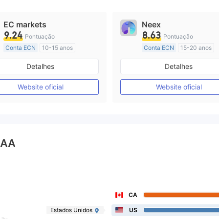
EC markets
Neex
9.24
8.63
Pontuação
Pontuação
Conta ECN
10-15 anos
Conta ECN
15-20 anos
Austrália Regulamento
Austrália Regulamento
Detalhes
Detalhes
Market Marketing (MM)
Market Marketing (MM)
Etiqueta principal MT4
Etiqueta principal MT4
Website oficial
Website oficial
AA
CA
Estados Unidos
US