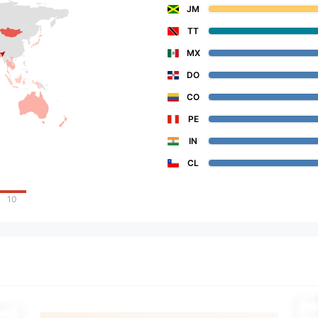
JM
TT
MX
DO
CO
PE
IN
CL
10