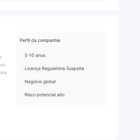
Perfil da companhia
5-10 anos
s
tes
Licença Regulatória Suspeita
mate
Negócio global
Risco potencial alto
ias
a
ais
nto,