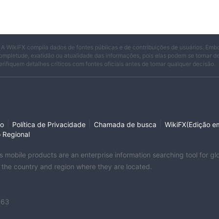
lecida, a empresa oferece acessibilidade e conveniência aos cliente
lataforma Scotia Smart Investor, oferecem flexibilidade e
ivíduos a tomar decisões de investimento informadas. Os recursos
 investimento e calculadoras, ajudam os clientes a aprimorar sua
 A WikiFX compila dados de fontes públicas e de contribuições de usuários. Emb
ompletude, exatidão ou atualidade das informações, pois elas podem se tornar 
cia de informações específicas sobre licenças regulatórias ou o
erifiquem detalhes críticos com fontes oficiais antes de tomar qualquer decisão.
a pode gerar preocupações com relação à supervisão regulatória, risc
sso, sem informações detalhadas sobre tipos de conta, taxas ou
valiar a competitividade das ofertas do Scotiabank em comparação
ência ou detalhes específicos podem criar incerteza para os clientes e
s do Scotiabank.
|
|
|
so
Política de Privacidade
Chamada de busca
WikiFX(Edição em
o Regional
its mobile products are an enterprise information searching tool for 
nta, incluindo o Pacote Definitivo, Pacote Preferencial, Vantagem
f the country and region where they are located.
ta Básica para atender às diferentes necessidades dos clientes.
ente que oferece aos clientes um bônus de boas-vindas de $ 350,
c e-Transfer e Scotia International Money Transfers. Ele também ofer
363
 ABM, isenção de taxa anual em cartões de crédito selecionados,