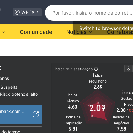
e
WikiFX
Switch to browser defa
Comunidade
Notícias
Corretora
k
Índice de classificação
Índice
 anos
regulatório
2.69
 Suspeita
Índice 
Risco potencial alto
Índice
Gestão
Técnico
Risc
2.09
4.60
2.88
/
0.
https://www.scotiabank.com/ca/en/personal.html
Índice de
Índices de
Reputação
negócios
5.31
7.58
 do tempo