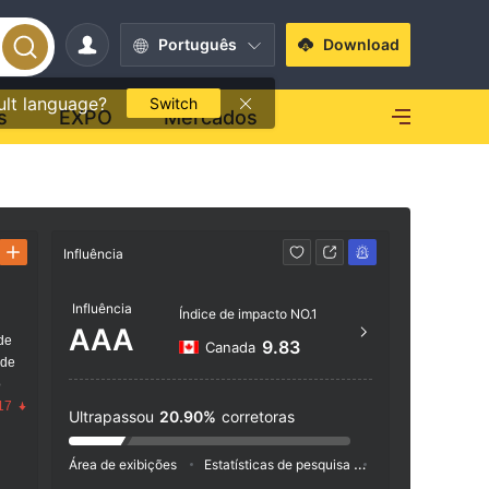
Português
Download
ult language?
Switch
s
EXPO
Mercados
Influência
Contato
Influência
(1-8
Índice de impacto NO.1
AAA
de
https
9.83
Canada
 de
erson
o
17
Ultrapassou
20.90%
corretoras
Área de exibições
Estatísticas de pesquisa
Anúncio
Índic