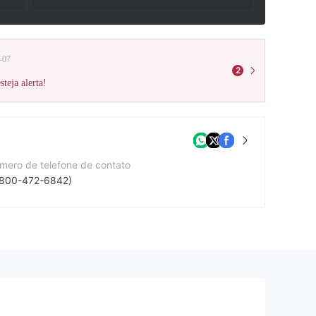
-07
2
teja alerta!
mero de telefone de contato
-800-472-6842)
te da companhia
tps://www.scotiabank.com/ca/en/personal.html
cebook
tps://www.facebook.com/scotiabank