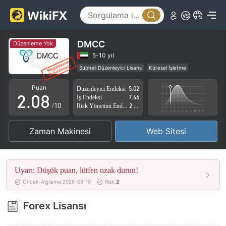
3
4
5
DMCC
Düzenleme Yok
0
6
5-10 yıl
Şüpheli Düzenleyici Lisans
Küresel İşletme
1
7
Yüksek düzeyde potansiyel risk
Puan
Düzenleyici Endeksi
5.02
2
.
0
8
İş Endeksi
7.46
/10
Risk Yönetimi Endeksi
2.87
3
1
9
Zaman Makinesi
Web Sitesi
4
2
5
3
Uyarı: Düşük puan, lütfen uzak durun!
6
4
Önceki Algılama 2026-08-10
Risk
2
7
5
Forex Lisansı
8
6