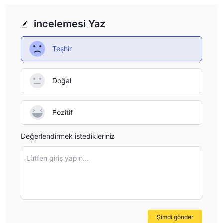
ecosystem, but it does not cater to traders looking for
financial services.
incelemesi Yaz
Teşhir
Doğal
Pozitif
Değerlendirmek istedikleriniz
Lütfen giriş yapın...
Şimdi gönder