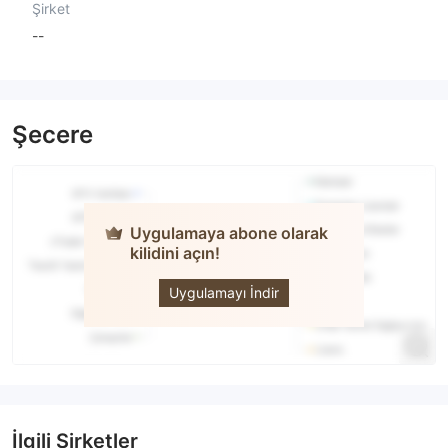
Şirket
--
Şecere
Uygulamaya abone olarak
kilidini açın!
DMCC
Uygulamayı İndir
İlgili Şirketler