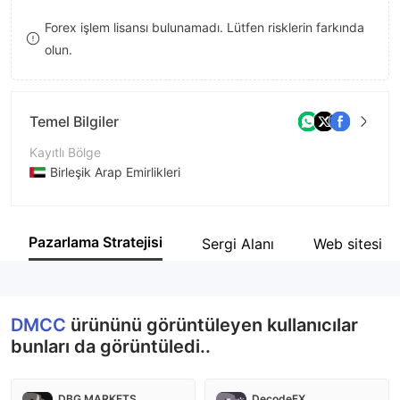
9
7
Forex işlem lisansı bulunamadı. Lütfen risklerin farkında
olun.
8
9
Temel Bilgiler
Kayıtlı Bölge
Birleşik Arap Emirlikleri
İşletme Dönemi
5-10 yıl
Pazarlama Stratejisi
Sergi Alanı
Web sitesi
Şirket Adı
DMCC
DMCC
ürününü görüntüleyen kullanıcılar
bunları da görüntüledi..
DBG MARKETS
DecodeFX