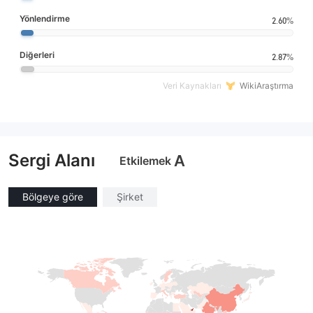
Yönlendirme
2.60%
Diğerleri
2.87%
Veri Kaynakları
WikiAraştırma
Sergi Alanı
A
Etkilemek
Bölgeye göre
Şirket