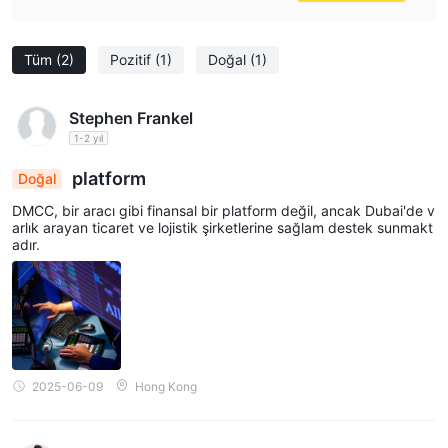
Tüm
(2)
Pozitif
(1)
Doğal
(1)
Stephen Frankel
1-2 yıl
platform
Doğal
DMCC, bir aracı gibi finansal bir platform değil, ancak Dubai'de v
arlık arayan ticaret ve lojistik şirketlerine sağlam destek sunmakt
adır.
2025-06-09
Hong Kong