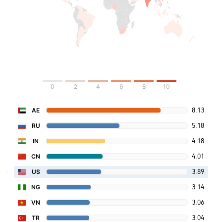
0
2
4
6
8
10
8.13
AE
5.18
RU
4.18
IN
4.01
CN
3.89
US
3.14
NG
3.06
VN
3.04
TR