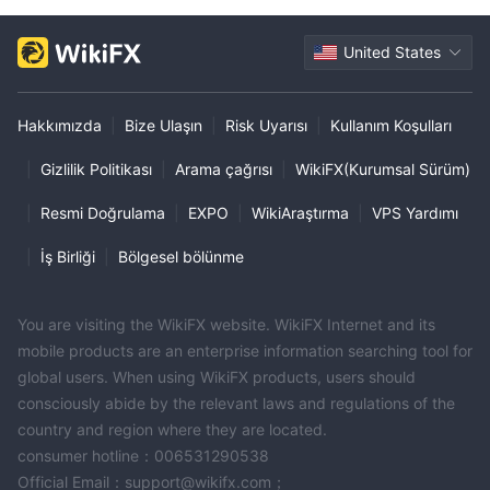
United States
Hakkımızda
|
Bize Ulaşın
|
Risk Uyarısı
|
Kullanım Koşulları
|
Gizlilik Politikası
|
Arama çağrısı
|
WikiFX(Kurumsal Sürüm)
|
Resmi Doğrulama
|
EXPO
|
WikiAraştırma
|
VPS Yardımı
|
İş Birliği
|
Bölgesel bölünme
You are visiting the WikiFX website. WikiFX Internet and its
mobile products are an enterprise information searching tool for
global users. When using WikiFX products, users should
consciously abide by the relevant laws and regulations of the
country and region where they are located.
consumer hotline：006531290538
Official Email：support@wikifx.com；