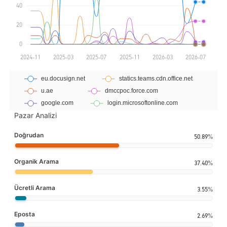
Pazar Analizi
Doğrudan
50.89%
Organik Arama
37.40%
Ücretli Arama
3.55%
Eposta
2.69%