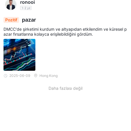
ronooi
1-2 yıl
pazar
Pozitif
DMCC'de şirketimi kurdum ve altyapıdan etkilendim ve küresel p
azar fırsatlarına kolayca erişilebildiğini gördüm.
2025-06-09
Hong Kong
Daha fazlası değil