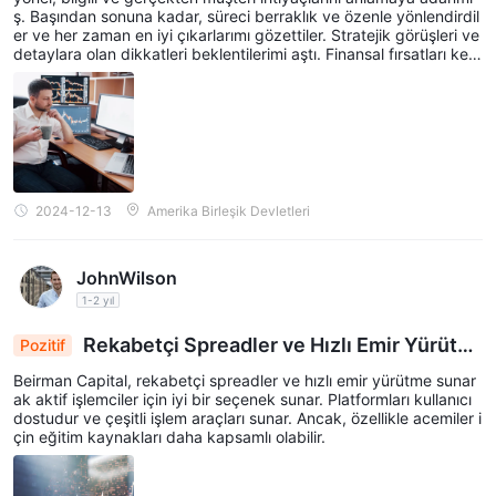
ş. Başından sonuna kadar, süreci berraklık ve özenle yönlendirdil
er ve her zaman en iyi çıkarlarımı gözettiler. Stratejik görüşleri ve
detaylara olan dikkatleri beklentilerimi aştı. Finansal fırsatları keşf
etmek için güvenilir bir Broker arayan herkese Beirman Capital'i ş
iddetle tavsiye ederim.
2024-12-13
Amerika Birleşik Devletleri
JohnWilson
1-2 yıl
Rekabetçi Spreadler ve Hızlı Emir Yürütm
Pozitif
e
Beirman Capital, rekabetçi spreadler ve hızlı emir yürütme sunar
ak aktif işlemciler için iyi bir seçenek sunar. Platformları kullanıcı
dostudur ve çeşitli işlem araçları sunar. Ancak, özellikle acemiler i
çin eğitim kaynakları daha kapsamlı olabilir.