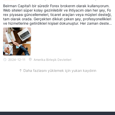
Beirman Capital'ı bir süredir Forex brokerım olarak kullanıyorum.
Web siteleri süper kolay gezinilebilir ve ihtiyacım olan her şey, Fo
rex piyasası güncellemeleri, ticaret araçları veya müşteri desteği,
tam olarak orada. Gerçekten dikkat çeken şey, profesyonellikleri
ve hizmetlerine getirdikleri kişisel dokunuştur. Her zaman destekl
endiğimi hissettim ve görüşleri gerçekten daha iyi ticaret kararlar
ı almama yardımcı oldu. Güvenilir ve güvenilir bir broker arayan h
erkese kesinlikle tavsiye ederim.
2024-12-11
Amerika Birleşik Devletleri
Daha fazlasını yüklemek için yukarı kaydırın