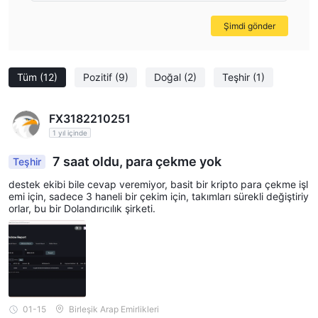
Şimdi gönder
Tüm
(12)
Pozitif
(9)
Doğal
(2)
Teşhir
(1)
FX3182210251
1 yıl içinde
7 saat oldu, para çekme yok
Teşhir
destek ekibi bile cevap veremiyor, basit bir kripto para çekme işl
emi için, sadece 3 haneli bir çekim için, takımları sürekli değiştiriy
orlar, bu bir Dolandırıcılık şirketi.
01-15
Birleşik Arap Emirlikleri