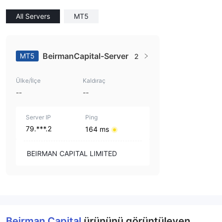
All Servers
MT5
BeirmanCapital-Server
MT5
2
Ülke/İlçe
Kaldıraç
--
--
Server IP
Ping
79.***.2
164 ms
BEIRMAN CAPITAL LIMITED
Beirman Capital
ürününü görüntüleyen