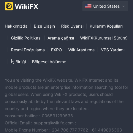
United States
Hakkımızda
|
Bize Ulaşın
|
Risk Uyarısı
|
Kullanım Koşulları
|
Gizlilik Politikası
|
Arama çağrısı
|
WikiFX(Kurumsal Sürüm)
|
Resmi Doğrulama
|
EXPO
|
WikiAraştırma
|
VPS Yardımı
|
İş Birliği
|
Bölgesel bölünme
You are visiting the WikiFX website. WikiFX Internet and its
mobile products are an enterprise information searching tool for
global users. When using WikiFX products, users should
consciously abide by the relevant laws and regulations of the
country and region where they are located.
consumer hotline：006531290538
Official Email：support@wikifx.com；
Mobile Phone Number：234 706 777 7762；61 449895363