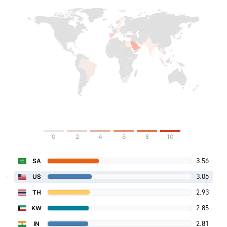
0
2
4
6
8
10
3.56
SA
3.06
US
2.93
TH
2.85
KW
2.81
IN