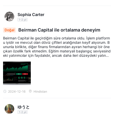
Sophia Carter
1-2 yıl
Beirman Capital ile ortalama deneyim
Doğal
Beirman Capital ile geçirdiğim süre ortalama oldu. İşlem platform
u iyidir ve mevcut olan döviz çiftleri aralığından keyif alıyorum. B
ununla birlikte, diğer finans firmalarından ayıran herhangi bir öne
çıkan özellik fark etmedim. Eğitim materyali başlangıç ​​seviyesind
eki yatırımcılar için faydalıdır, ancak daha ileri düzeydeki yatırımc
ıların eksik bulabileceğini düşünüyorum. Genel olarak, güvenilir bi
r seçenek olsa da, daha deneyimli yatırımcılar için daha iyi platfo
rmlar olduğunu düşünüyorum.
2024-12-16
Hindistan
ゆうと
1-2 yıl