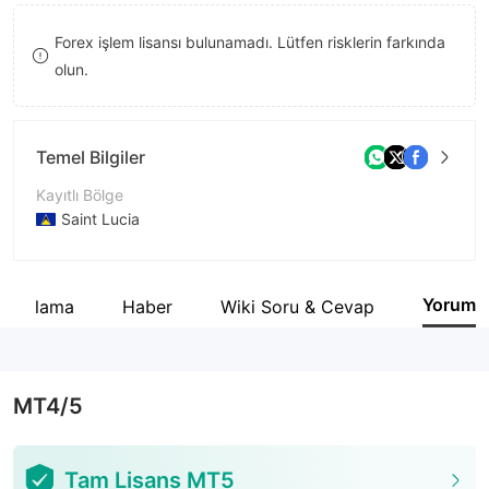
8
Forex işlem lisansı bulunamadı. Lütfen risklerin farkında
9
olun.
Temel Bilgiler
Kayıtlı Bölge
Saint Lucia
İşletme Dönemi
2-5 yıl
Yorum
 açıklama
Haber
Wiki Soru & Cevap
Şirket Adı
BEIRMAN CAPITAL LIMITED
MT4/5
Tam Lisans MT5