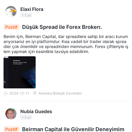
Elaxi Flora
1-2 yıl
Düşük Spread ile Forex Brokerı.
Pozitif
Benim için, Beirman Capital, dar spreadlere sahip bir aracı kurum
arıyorsanız en iyi platformdur. Kısa vadeli bir trader olarak sprea
dler çok önemlidir ve spreadinden memnunum. Forex çiftleriyle iş
lem yapmak için kesinlikle tavsiye edebilirim.
2024-12-11
Amerika Birleşik Devletleri
Nubia Guedes
1-2 yıl
Beirman Capital ile Güvenilir Deneyimim
Pozitif