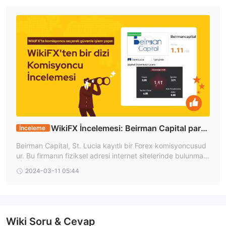
WikiFX İncelemesi: Beirman Capital para
İnceleme
nızı güvende tutabilir mi?
Beirman Capital, St. Lucia kayıtlı bir Forex komisyoncusud
ur. Bu firmanın fiziksel adresi internet sitelerinde bulunmam
aktadır. Ancak firmanın email adresi info@beirmancapital.c
2024-03-11 05:44
om’dur ve bu email adresi üzerinden firma yetkililerine ulaşı
labilir
Wiki Soru & Cevap