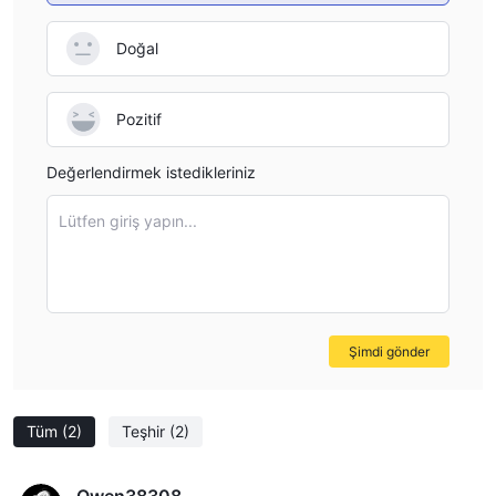
Doğal
Pozitif
Değerlendirmek istedikleriniz
Lütfen giriş yapın...
Şimdi gönder
Tüm
(2)
Teşhir
(2)
Owen38308