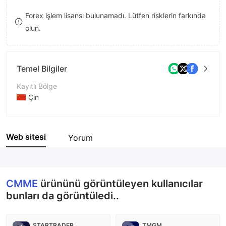
9
7
8
Forex işlem lisansı bulunamadı. Lütfen risklerin farkında
olun.
8
9
9
Temel Bilgiler
Kayıtlı Bölge
Çin
İşletme Dönemi
5-10 yıl
Web sitesi
Yorum
Şirket Adı
China Morocco Mercantile Exchange
CMME
ürününü görüntüleyen kullanıcılar
bunları da görüntüledi..
STARTRADER
TMGM