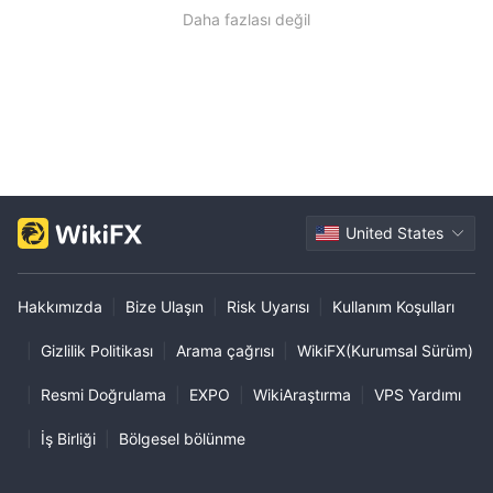
Daha fazlası değil
United States
Hakkımızda
|
Bize Ulaşın
|
Risk Uyarısı
|
Kullanım Koşulları
|
Gizlilik Politikası
|
Arama çağrısı
|
WikiFX(Kurumsal Sürüm)
|
Resmi Doğrulama
|
EXPO
|
WikiAraştırma
|
VPS Yardımı
|
İş Birliği
|
Bölgesel bölünme