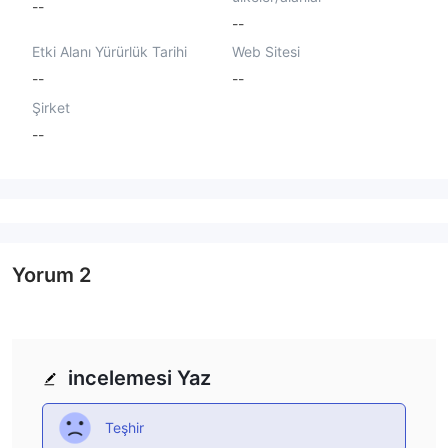
--
--
Etki Alanı Yürürlük Tarihi
Web Sitesi
--
--
Şirket
--
Yorum
2
incelemesi Yaz
Teşhir