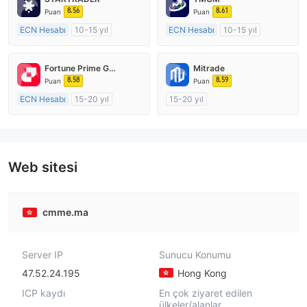
8.56
8.61
Puan
Puan
ECN Hesabı
10-15 yıl
ECN Hesabı
10-15 yıl
Düzenleyici Ülke/Bölge: Avustralya
Düzenleyici Ülke/Bölge: Avustralya
Pazar Yapıcılık (MM)
Pazar Yapıcılık (MM)
Fortune Prime Global
Mitrade
MT4 Tam Lisans
MT4 Tam Lisans
8.58
8.59
Puan
Puan
ECN Hesabı
15-20 yıl
15-20 yıl
Düzenleyici Ülke/Bölge: Avustralya
Düzenleyici Ülke/Bölge: Avustralya
Pazar Yapıcılık (MM)
Pazar Yapıcılık (MM)
MT4 Tam Lisans
Kendi kendini geliştirmiş
Web sitesi
cmme.ma
Server IP
Sunucu Konumu
47.52.24.195
Hong Kong
ICP kaydı
En çok ziyaret edilen
ülkeler/alanlar