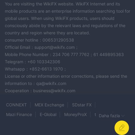
You are visiting the WikiFX website. WikiFX Internet and its
mobile products are an enterprise information searching tool for
global users. When using WikiFX products, users should
consciously abide by the relevant laws and regulations of the
country and region where they are located.
consumer hotline：006531290538
Official Email：support@wikifx.com；
Mobile Phone Number：234 706 777 7762；61 449895363
Telegram：+60 103342306
Whatsapp：+852-6613 1970；
License or other information error corrections, please send the
information to：qa@wikifx.com
Cooperation：business@wikifx.com
CONNEXT
MEX Exchange
SDstar FX
Mazi Finance
E-Global
MoneyProX
t4trade
Daha fazla
Bullsouq
BLACKWELL GLOBAL
Scandinavian Capital Markets
FX LIVE CAPITAL