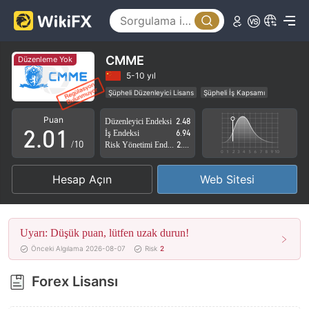
CMME
Düzenleme Yok
0
5-10 yıl
Şüpheli Düzenleyici Lisans
Şüpheli İş Kapsamı
1
0
Yüksek düzeyde potansiyel risk
Puan
Düzenleyici Endeksi
2.48
2
.
0
1
İş Endeksi
6.94
/10
Risk Yönetimi Endeksi
2.82
3
1
2
Hesap Açın
Web Sitesi
4
2
3
5
3
4
Uyarı: Düşük puan, lütfen uzak durun!
6
4
5
Önceki Algılama 2026-08-07
Risk
2
7
5
6
Forex Lisansı
8
6
7