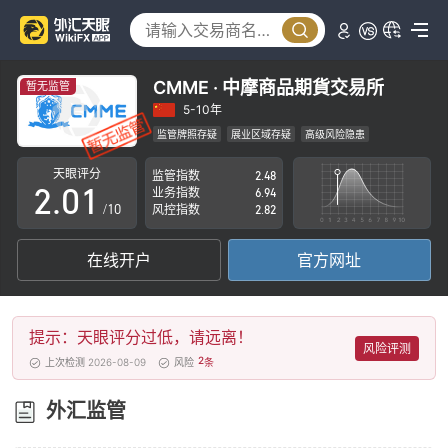
CMME · 中摩商品期貨交易所
暂无监管
0
5-10年
监管牌照存疑
展业区域存疑
高级风险隐患
1
0
天眼评分
监管指数
2.48
2
.
0
1
业务指数
6.94
/10
风控指数
2.82
3
1
2
在线开户
官方网址
4
2
3
5
3
4
提示：天眼评分过低，请远离！
6
4
5
风险评测
2
上次检测 2026-08-09
风险
条
7
5
6
外汇监管
8
6
7