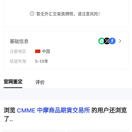
9
7
8
暂无外汇交易类牌照，请注意风险！
8
9
9
基础信息
注册地区
中国
经营年限
5-10年
公司全称
China Morocco Mercantile Exchange
官网鉴定
评价
浏览
CMME 中摩商品期貨交易所
的用户还浏览
了..