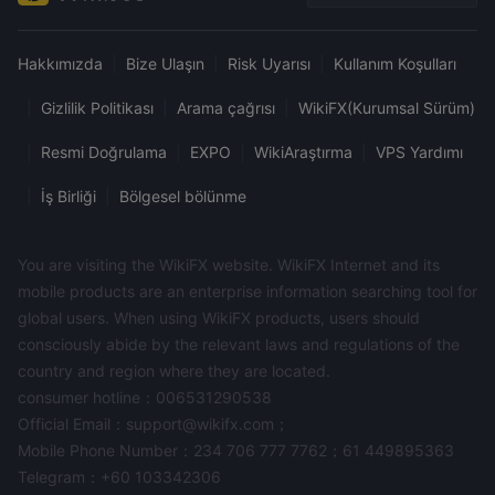
Hakkımızda
|
Bize Ulaşın
|
Risk Uyarısı
|
Kullanım Koşulları
|
Gizlilik Politikası
|
Arama çağrısı
|
WikiFX(Kurumsal Sürüm)
|
Resmi Doğrulama
|
EXPO
|
WikiAraştırma
|
VPS Yardımı
|
İş Birliği
|
Bölgesel bölünme
You are visiting the WikiFX website. WikiFX Internet and its
mobile products are an enterprise information searching tool for
global users. When using WikiFX products, users should
consciously abide by the relevant laws and regulations of the
country and region where they are located.
consumer hotline：006531290538
Official Email：support@wikifx.com；
Mobile Phone Number：234 706 777 7762；61 449895363
Telegram：+60 103342306