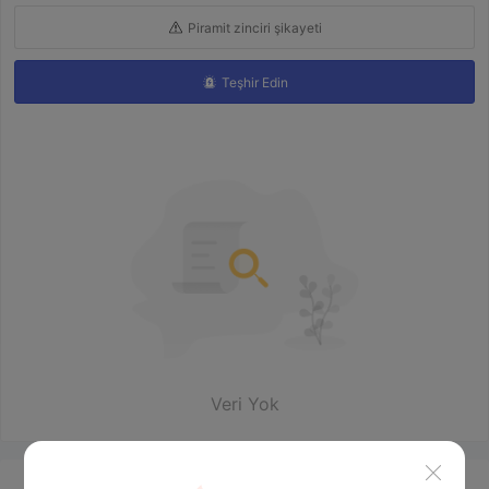
Piramit zinciri şikayeti
Teşhir Edin
Veri Yok