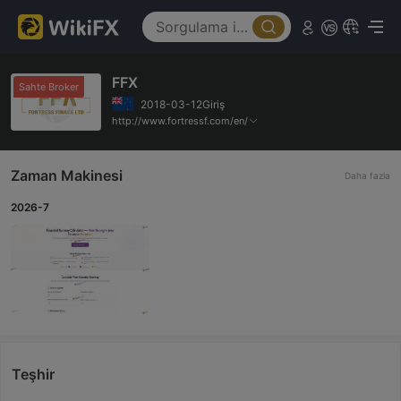
FFX
Sahte Broker
2018-03-12Giriş
http://www.fortressf.com/en/
Zaman Makinesi
Daha fazla
2026-7
Teşhir