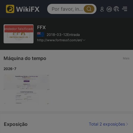
FFX
evendedor falsificado
Revendedor falsificado
2018-03-12Entrada
http://www.fortressf.com/en/
Máquina do tempo
Mais
2026-7
Exposição
Total 2 exposições