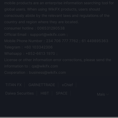
mobile products are an enterprise information searching tool for
global users. When using WikiFX products, users should
consciously abide by the relevant laws and regulations of the
country and region where they are located.
consumer hotline：006531290538
Official Email：support@wikifx.com；
Mobile Phone Number：234 706 777 7762；61 449895363
Telegram：+60 103342306
Whatsapp：+852-6613 1970；
License or other information error corrections, please send the
information to：qa@wikifx.com
Cooperation：business@wikifx.com
TITAN FX
GARNETTRADE
xChief
Daiwa Securities
HIBT
SPACE
Mais
MY MAA MARKETS
UltraTFX
ALCHEMY PRIME
GTC MARKETS
FXGAIN MARKET
MOYA Markets