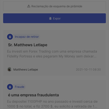
Reclamação de esquema de pirâmide
Expor
Incapaz de retirar
 Sr. Matthews Letlape 
Eu investi em Forex Trading com uma empresa chamada
Fidelity Fortress e eles pegaram My Money sem deixar
rastros. Perdi R250 000 no total.
Matthews Letlape
2021-10-11 08:30
Fraude
 é uma empresa fraudulenta 
Eu depositei 1100PHP no ano passado e investi cerca de
1000 $ no total, e fiz 2700 $, eu solicito a retirada de 1