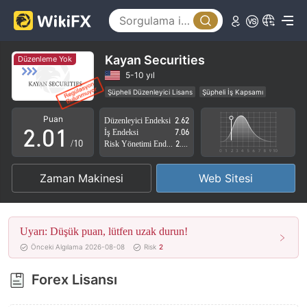
Kayan Securities
Düzenleme Yok
0
5-10 yıl
Şüpheli Düzenleyici Lisans
Şüpheli İş Kapsamı
1
0
Yüksek düzeyde potansiyel risk
Puan
Düzenleyici Endeksi
2.62
2
.
0
1
İş Endeksi
7.06
/10
Risk Yönetimi Endeksi
2.88
3
1
2
Zaman Makinesi
Web Sitesi
4
2
3
5
3
4
Uyarı: Düşük puan, lütfen uzak durun!
6
4
5
Önceki Algılama 2026-08-08
Risk
2
7
5
6
Forex Lisansı
8
6
7