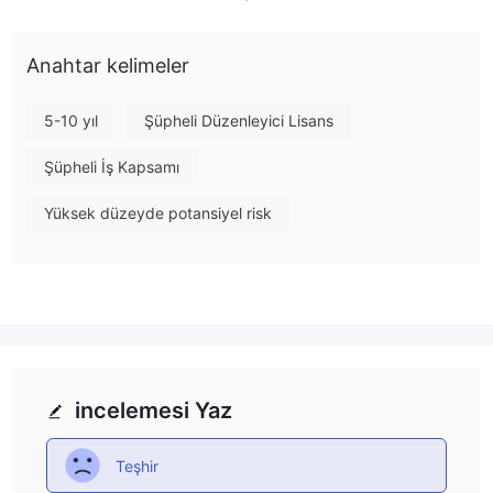
nedir Kayan Securities ?
Kayan Securitiesnakit/marj hesapları veya dvp hesapları
Anahtar kelimeler
aracılığıyla yatırımcıların bireysel ve kurumsal müşterileri için
yatırım ürünlerinin finansal işlemlerini kolaylaştıran, tamamen ifşa
5-10 yıl
Şüpheli Düzenleyici Lisans
edilmiş bir aracı kurumdur. hisse senedi ve öz sermaye ticareti,
tahvil ve sabit getirili ticaret vb. gibi belirli hizmetlerden
Şüpheli İş Kapsamı
bazılarını sunar. ayrıca tacirleri için bazı ticaret araçları sağlar.
Yüksek düzeyde potansiyel risk
Yine de, Kayan Securities ticareti riskli hale getiren bir
düzenlemesi yoktur.
Aşağıdaki makalede, bu komisyoncunun özelliklerini çeşitli
yönlerden analiz ederek size basit ve düzenli bilgiler
sağlayacağız. Eğer ilgileniyorsanız, lütfen okumaya devam edin.
Makalenin sonunda, komisyoncunun özelliklerini bir bakışta
anlayabilmeniz için kısaca bir sonuç çıkaracağız.
incelemesi Yaz
Artılar ve eksiler
Teşhir
Kayan Securitiesalternatif komisyoncular