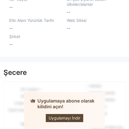
ülkeler/alanlar
--
--
Etki Alanı Yürürlük Tarihi
Web Sitesi
--
--
Şirket
--
Şecere
Uygulamaya abone olarak
kilidini açın!
Kayan
Securities
Uygulamayı İndir