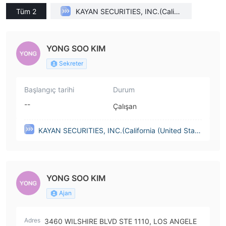
Tüm 2
KAYAN SECURITIES, INC.(Califo
rnia (United States))
YONG SOO KIM
Sekreter
Başlangıç tarihi
Durum
--
Çalışan
KAYAN SECURITIES, INC.(California (United State
s))
YONG SOO KIM
Ajan
Adres
3460 WILSHIRE BLVD STE 1110, LOS ANGELE