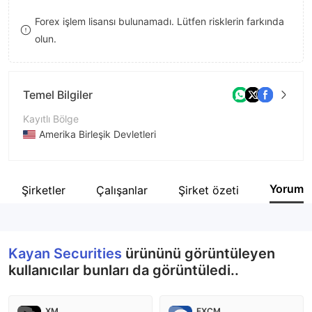
9
7
8
Forex işlem lisansı bulunamadı. Lütfen risklerin farkında
olun.
8
9
9
Temel Bilgiler
Kayıtlı Bölge
Amerika Birleşik Devletleri
İşletme Dönemi
5-10 yıl
Yorum
İlgili Şirketler
Çalışanlar
Şirket özeti
Şirket Adı
Kayan Securities, Inc
Kayan Securities
ürününü görüntüleyen
kullanıcılar bunları da görüntüledi..
XM
FXCM