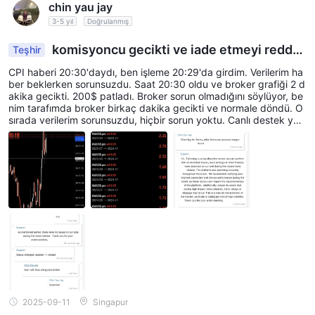
chin yau jay
3-5 yıl
Doğrulanmış
komisyoncu gecikti ve iade etmeyi reddet
Teşhir
ti
CPI haberi 20:30'daydı, ben işleme 20:29'da girdim. Verilerim ha
ber beklerken sorunsuzdu. Saat 20:30 oldu ve broker grafiği 2 d
akika gecikti. 200$ patladı. Broker sorun olmadığını söylüyor, be
nim tarafımda broker birkaç dakika gecikti ve normale döndü. O
sırada verilerim sorunsuzdu, hiçbir sorun yoktu. Canlı destek yar
dımcı olmadı ve depozitomu iade etmeyi reddetti. Sadece iade e
tmek istemedikleri için bahane ürettiler.
2025-09-11
Singapur