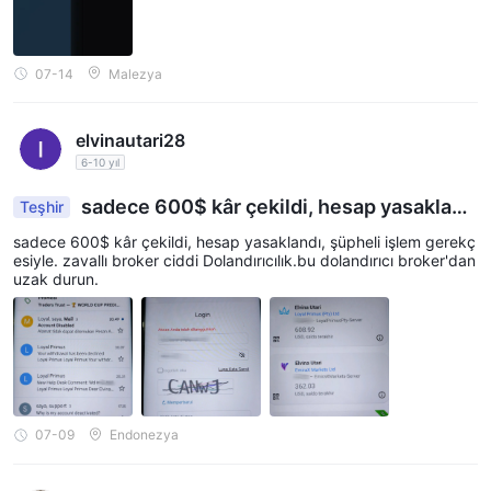
07-14
Malezya
elvinautari28
6-10 yıl
sadece 600$ kâr çekildi, hesap yasakland
Teşhir
ı, şüpheli işlem gerekçesiyle. zavallı broker ciddi
sadece 600$ kâr çekildi, hesap yasaklandı, şüpheli işlem gerekç
Dolandırıcılık.bu dolandırıcı broker'dan uzak duru
esiyle. zavallı broker ciddi Dolandırıcılık.bu dolandırıcı broker'dan
n.
uzak durun.
07-09
Endonezya