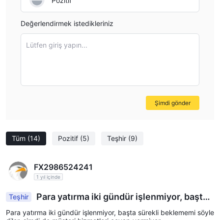
Pozitif
Değerlendirmek istedikleriniz
Lütfen giriş yapın...
Şimdi gönder
Tüm
(14)
Pozitif
(5)
Teşhir
(9)
FX2986524241
1 yıl içinde
Para yatırma iki gündür işlenmiyor, başta
Teşhir
sürekli beklememi söylediler, şimdi de müşteri hi
Para yatırma iki gündür işlenmiyor, başta sürekli beklememi söyle
zmetleri cevap vermiyor