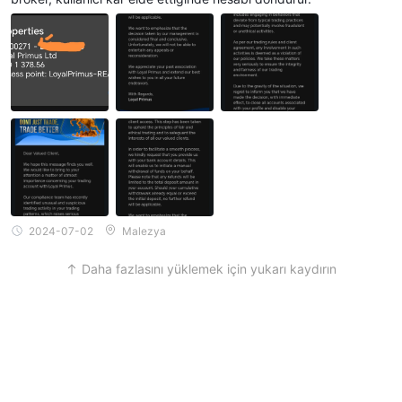
2024-07-02
Malezya
Daha fazlasını yüklemek için yukarı kaydırın