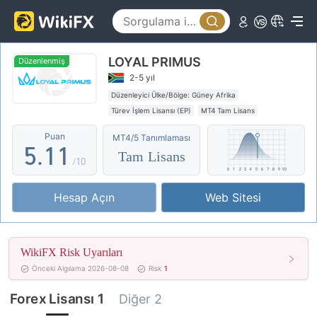
0
1
LOYAL PRIMUS
2
Düzenlenmiş
2-5 yıl
3
Düzenleyici Ülke/Bölge: Güney Afrika
Türev İşlem Lisansı (EP)
MT4 Tam Lisans
4
0
0
Küresel İşletme
Yüksek düzeyde potansiyel risk
Puan
MT4/5 Tanımlaması
5
.
1
1
Tam Lisans
/10
6
2
2
Hesap Açın
Web Sitesi
7
3
3
8
4
4
WikiFX Risk Uyarıları
9
5
5
Önceki Algılama 2026-08-08
Risk
1
6
6
Forex Lisansı 1
Diğer 2