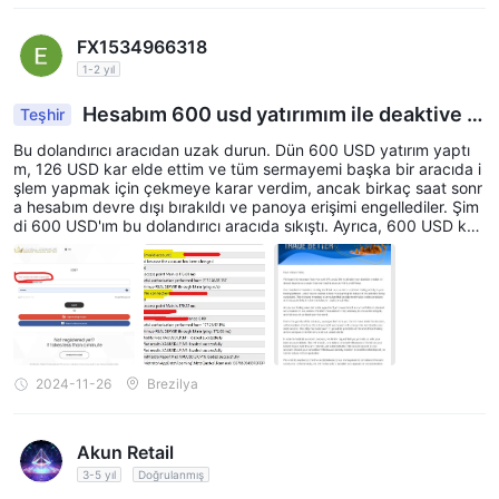
FX1534966318
1-2 yıl
Hesabım 600 usd yatırımım ile deaktive e
Teşhir
dildi
Bu dolandırıcı aracıdan uzak durun. Dün 600 USD yatırım yaptı
m, 126 USD kar elde ettim ve tüm sermayemi başka bir aracıda i
şlem yapmak için çekmeye karar verdim, ancak birkaç saat sonr
a hesabım devre dışı bırakıldı ve panoya erişimi engellediler. Şim
di 600 USD'ım bu dolandırıcı aracıda sıkıştı. Ayrıca, 600 USD kar
ve yatırımı olan 3 ticaret hesabımı da devre dışı bıraktılar. Hesapl
ar 75214066, 75214069 ve 75214068
2024-11-26
Brezilya
Akun Retail
3-5 yıl
Doğrulanmış