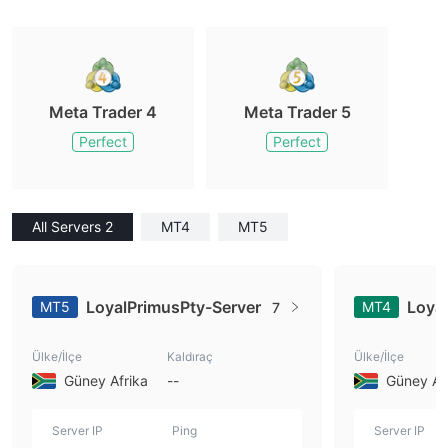
Meta Trader 4
Meta Trader 5
Perfect
Perfect
All Servers 2
MT4
MT5
LoyalPrimusPty-Server
Loya
MT5
MT4
7
Ülke/İlçe
Kaldıraç
Ülke/İlçe
Güney Afrika
--
Güney Af
Server IP
Ping
Server IP