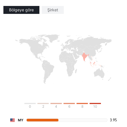
Bölgeye göre
Şirket
0
2
4
6
8
10
3.95
MY