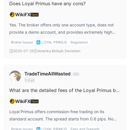
Does Loyal Primus have any cons?
WikiFX
Yanıt
Yes. The broker offers only one account type, does not
provide a demo account, and provides extremely high
leverage up to 1:2000, which can be risky without proper
Broker Issues
LOYAL PRIMUS
Regulation
risk management.
2025-07-25
Amerika Birleşik Devletleri
TradeTimeAllWasted
1-2 yıl
What are the detailed fees of the Loyal Primus broker?
WikiFX
Yanıt
Loyal Primus offers commission-free trading on its
standard account. The spread starts from 0.6 pips. No
information is provided regarding swap fees or inactivity
Broker Issues
LOYAL PRIMUS
Fees and Spreads