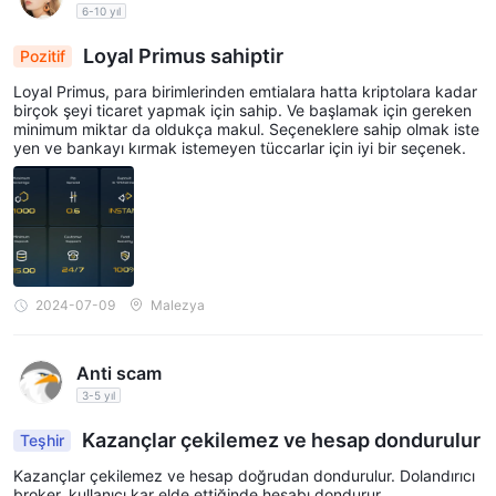
6-10 yıl
Loyal Primus sahiptir
Pozitif
Loyal Primus, para birimlerinden emtialara hatta kriptolara kadar
birçok şeyi ticaret yapmak için sahip. Ve başlamak için gereken
minimum miktar da oldukça makul. Seçeneklere sahip olmak iste
yen ve bankayı kırmak istemeyen tüccarlar için iyi bir seçenek.
2024-07-09
Malezya
Anti scam
3-5 yıl
Kazançlar çekilemez ve hesap dondurulur
Teşhir
Kazançlar çekilemez ve hesap doğrudan dondurulur. Dolandırıcı
broker, kullanıcı kar elde ettiğinde hesabı dondurur.