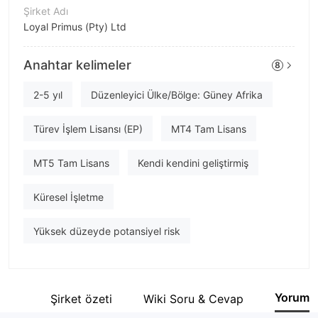
Şirket Adı
Loyal Primus (Pty) Ltd
Şirket Kısaltması
Anahtar kelimeler
8
LOYAL PRIMUS
Şirket çalışanı
2-5 yıl
Düzenleyici Ülke/Bölge: Güney Afrika
--
Türev İşlem Lisansı (EP)
MT4 Tam Lisans
MT5 Tam Lisans
Kendi kendini geliştirmiş
Küresel İşletme
Yüksek düzeyde potansiyel risk
Yorum
etler
Şirket özeti
Wiki Soru & Cevap