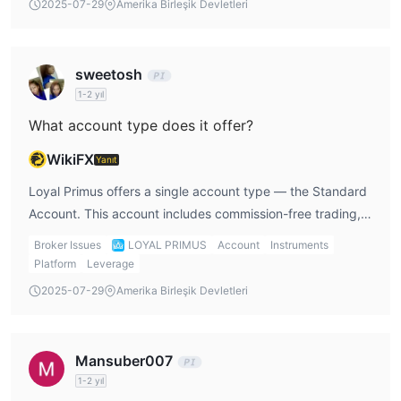
2025-07-29
Amerika Birleşik Devletleri
sweetosh
1-2 yıl
What account type does it offer?
WikiFX
Yanıt
Loyal Primus offers a single account type — the Standard
Account. This account includes commission-free trading,
spreads from 0.6 pips, and leverage up to 1:2000. It is
Broker Issues
LOYAL PRIMUS
Account
Instruments
designed to suit most retail traders but lacks tailored
Platform
Leverage
options for professionals or institutional clients.
2025-07-29
Amerika Birleşik Devletleri
Mansuber007
1-2 yıl