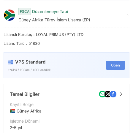
7
7
Düzenlemeye Tabi
8
FSCA
8
Güney Afrika Türev İşlem Lisansı (EP)
9
9
Lisanslı Kuruluş：LOYAL PRIMUS (PTY) LTD
Lisans Türü：51830
VPS Standard
Open
1*CPU / 1GRam / 40GHarddisk
Temel Bilgiler
Kayıtlı Bölge
Güney Afrika
İşletme Dönemi
2-5 yıl