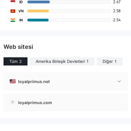
2.67
ID
2.58
VN
2.54
IN
Web sitesi
Tüm
2
Amerika Birleşik Devletleri
1
Diğer
1
loyalprimus.net
loyalprimus.com