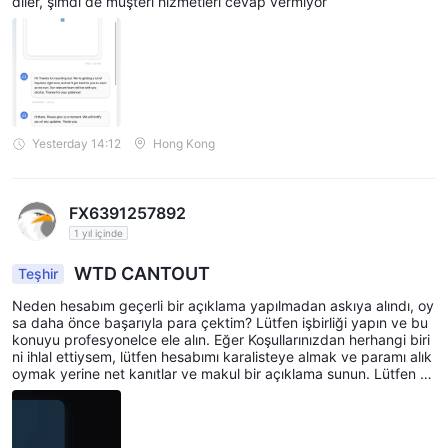
diler, şimdi de müşteri hizmetleri cevap vermiyor
Yesterday 14:12
Hong Kong
FX6391257892
1 yıl içinde
WTD CANTOUT
Teşhir
Neden hesabım geçerli bir açıklama yapılmadan askıya alındı, oy
sa daha önce başarıyla para çektim? Lütfen işbirliği yapın ve bu
konuyu profesyonelce ele alın. Eğer Koşullarınızdan herhangi biri
ni ihlal ettiysem, lütfen hesabımı karalisteye almak ve paramı alık
oymak yerine net kanıtlar ve makul bir açıklama sunun. Lütfen b
u sorunu çözün ve para çekme talebimi mümkün olan en kısa sür
ede işleme alın.