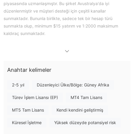
piyasasında uzmanlaşmıştır. Bu şirket Avustralya'da iyi
düzenlenmiştir ve müşteri desteği için çeşitli kanallar
sunmaktadır. Bununla birlikte, sadece tek bir hesap türü
sunmakta olup, minimum $15 yatırım ve 1:2000 maksimum
kaldıraç sunmaktadır.
Artıları ve Eksileri
Loyal Primus Güvenilir mi?
Loyal Primus Avustralya Menkul Kıymetler ve Yatırım Komisyonu
düzenlenmektedir
(ASIC) tarafından
. Ayrıca, alan adı durumu
Anahtar kelimeler
aktif olduğunu göstermektedir.
Loyal Primus Üzerinde Ne İşlem Yapabilirim?
2-5 yıl
Düzenleyici Ülke/Bölge: Güney Afrika
Loyal Primus çeşitli ürünler sunmaktadır, bunlar arasında
Türev İşlem Lisansı (EP)
MT4 Tam Lisans
future
'lar
'ler
'lar
forex
, metal
, emtia
ve
bulunmaktadır.
MT5 Tam Lisans
Kendi kendini geliştirmiş
Hesap Türü ve Ücretler
Standart Hesap
Loyal Primus bir tür hesap sunmaktadır:
.
Küresel İşletme
Yüksek düzeyde potansiyel risk
Ayrıca, ücretsiz bir demo hesabının mevcut olup olmadığı