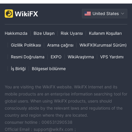
United States
Hakkımızda
|
Bize Ulaşın
|
Risk Uyarısı
|
Kullanım Koşulları
|
Gizlilik Politikası
|
Arama çağrısı
|
WikiFX(Kurumsal Sürüm)
|
Resmi Doğrulama
|
EXPO
|
WikiAraştırma
|
VPS Yardımı
|
İş Birliği
|
Bölgesel bölünme
You are visiting the WikiFX website. WikiFX Internet and its
mobile products are an enterprise information searching tool for
global users. When using WikiFX products, users should
consciously abide by the relevant laws and regulations of the
country and region where they are located.
consumer hotline：006531290538
Official Email：support@wikifx.com；