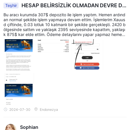
HESAP BELİRSİZLİK OLMADAN DEVRE DI
Teşhir
ŞI BIRAKILDI
Bu aracı kurumda 307$ depozito ile işlem yaptım. Hemen ardınd
an normal şekilde işlem yapmaya devam ettim. İşlemlerim Xauus
d çiftinde, 0.03 lotluk 10 katmanlı bir şekilde gerçekleşti. 2420 b
ölgesinde sattım ve yaklaşık 2395 seviyesinde kapattım, yaklaşı
k 875$ kar elde ettim. Ödeme detaylarını yapar yapmaz hemen
ertesi gün tüm paramı çektim, toplamda 1182.30$ tutarında, anc
ak LoyalPrimus tarafından hesabım hemen devre dışı bırakıldı. B
uradan LoyalPrimus aracı kurumunun tüm çekimlerimi derhal öde
mesini umuyorum.
2024-07-30
Endonezya
Sophian