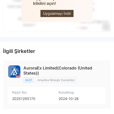
kilidini açın!
AuroraEx
Uygulamayı İndir
İlgili Şirketler
AuroraEx Limited(Colorado (United
States))
Aktif
Amerika Birleşik Devletleri
Kayıt No.
Kurulmuş
20251295170
2024-10-28