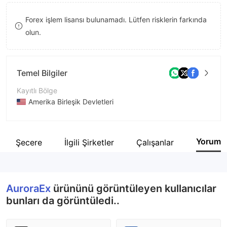
8
Forex işlem lisansı bulunamadı. Lütfen risklerin farkında
9
olun.
Temel Bilgiler
Kayıtlı Bölge
Amerika Birleşik Devletleri
İşletme Dönemi
1-2 yıl
Yorum
Şecere
İlgili Şirketler
Çalışanlar
Şirket Adı
AuroraEx Limited
AuroraEx
ürününü görüntüleyen kullanıcılar
bunları da görüntüledi..