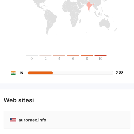
0
2
4
6
8
10
2.88
IN
Web sitesi
auroraex.info