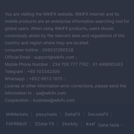
You are visiting the WikiFX website. WikiFX Internet and its
mobile products are an enterprise information searching tool for
global users. When using WikiFX products, users should
consciously abide by the relevant laws and regulations of the
country and region where they are located.
consumer hotline：006531290538
Official Email：support@wikifx.com；
Mobile Phone Number：234 706 777 7762；61 449895363
Telegram：+60 103342306
Whatsapp：+852-6613 1970；
License or other information error corrections, please send the
information to：qa@wikifx.com
Cooperation：business@wikifx.com
M4Markets
plexytrade
DeltaFX
DecodeFX
FXPRIMUS
SDstar FX
Stockity
ikasfx
Daha fazla
20TRADES
Nation FX
Vanto
WNS Trade Limit