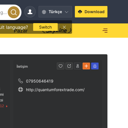
Türkçe
Download
ult language?
Switch
O
Pazar
İletişim
07950646419
k
http://quantumforextrade.com/
imi
si
.12