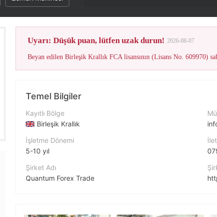
Uyarı: Düşük puan, lütfen uzak durun!
2026-08-07
Temel Bilgiler
Kayıtlı Bölge
Müş
Birleşik Krallık
in
İşletme Dönemi
İle
5-10 yıl
07
Şirket Adı
Şir
Quantum Forex Trade
ht
Şirket Kısaltması
QFT