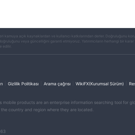
eri kamuya açık kaynaklardan ve kullanıcı katkılarından derler. Doğruluğunu koruma
 doğruluğunu veya güncelliğini garanti etmiyoruz. Yatırımcıların herhangi bir kar
 edilir.
|
|
|
|
rı
Gizlilik Politikası
Arama çağrısı
WikiFX(Kurumsal Sürüm)
Re
its mobile products are an enterprise information searching tool for 
f the country and region where they are located.
363