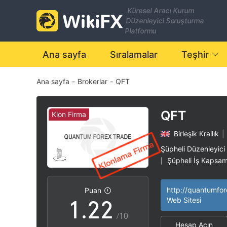
Küresel Aracı Kurum
Düzenleyici Soruşturma
Platformu
Ana sayfa
Sıralamalar
Teşhir
Ana sayfa
-
Brokerlar
-
QFT
QFT
Klon Firma
Birleşik Krallık
|
0
0
Şüpheli Düzenleyici
Şüpheli İş Kapsam
|
0
1
1
Klon Firma Birleşik
|
Yüksek düzeyde po
|
Puan
1
.
2
2
Web Sitesi
/10
Hesap Açın