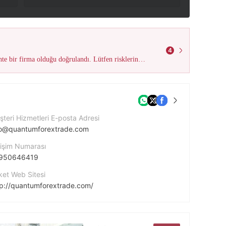
4
Beyan edilen Birleşik Krallık FCA lisansının (Lisans No. 609970) sahte bir firma olduğu doğrulandı. Lütfen risklerin farkında olun ve zarar görmemek için tetikte kalın!
teri Hizmetleri E-posta Adresi
fo@quantumforextrade.com
tişim Numarası
950646419
ket Web Sitesi
tp://quantumforextrade.com/