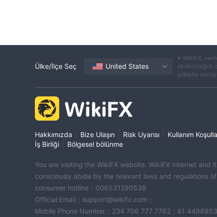
※ WikiFX, veril
Ülke/İlçe Seç
United States
eksiksizliğini,
şiddetle tavsiye
|
|
|
Hakkımızda
Bize Ulaşın
Risk Uyarısı
Kullanım Koşulla
|
İş Birliği
Bölgesel bölünme
You are visiting the WikiFX website. WikiFX Internet and 
consciously abide by the relevant laws and regulations o
consumer hotline：006531290538
Official Email：support@wikifx.com；
Mobile Phone Number：234 706 777 7762；61 449895