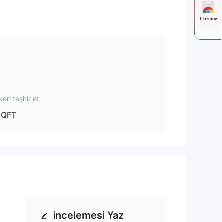
Chrome
keri teşhir et
QFT
incelemesi Yaz