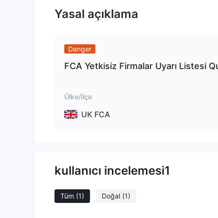
Yasal açıklama
Danger
FCA Yetkisiz Firmalar Uyarı Listesi 
Ülke/İlçe
UK FCA
kullanıcı incelemesi
1
Tüm
(1)
Doğal
(1)