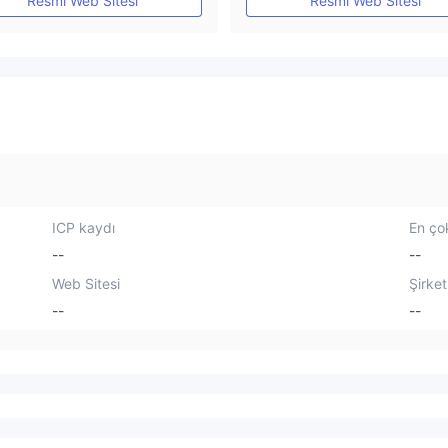
Resmi Web Sitesi
Resmi Web Sitesi
ICP kaydı
En çok
--
--
Web Sitesi
Şirket
--
--