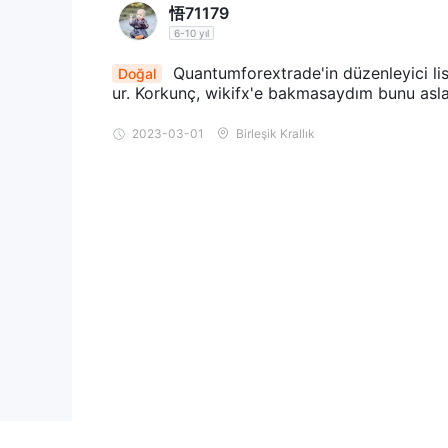
悟71179
6-10 yıl
Quantumforextrade'in düzenleyici lisa
Doğal
ur. Korkunç, wikifx'e bakmasaydım bunu as
2023-03-01
Birleşik Krallık