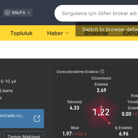
WikiFX
Switch to browser defa
Topluluk
Haber
Brokerlar
EXP
Derecelendirme Endeksi
Düzenleyici
5-10 yıl
Endeksi
2.69
 Lisans
Ris
ı
Teknoloji
Yönet
 Krallık
4.33
Endek
1.22
tansiyel risk
0.00
/
6
http://quantumforextrade.com/
İtibar
İş Endeksi
1.97
6.96
/
0.93
Zaman Makinesi