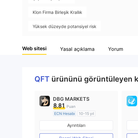
Klon Firma Birleşik Krallık
Yüksek düzeyde potansiyel risk
Web sitesi
Yasal açıklama
Yorum
QFT
ürününü görüntüleyen kul
DBG MARKETS
8.81
Puan
ECN Hesabı
10-15 yıl
Düzenleyici Ülke/Bölge: Avustralya
Ayrıntıları
Pazar Yapıcılık (MM)
MT4 Tam Lisans