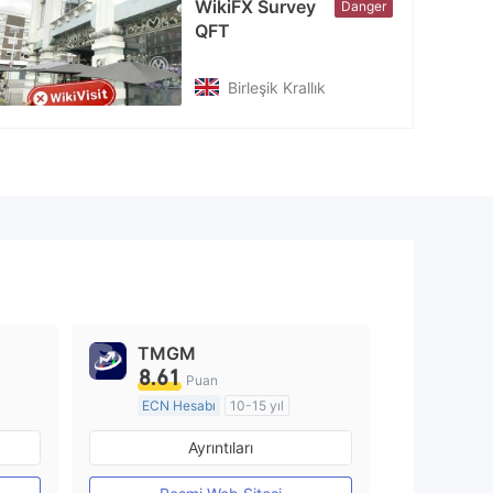
WikiFX Survey
Danger
QFT
Birleşik Krallık
TMGM
8.61
Puan
ECN Hesabı
10-15 yıl
Düzenleyici Ülke/Bölge: Avustralya
Düzenleyici Ülke/Bölge: Avustralya
Ayrıntıları
Pazar Yapıcılık (MM)
MT4 Tam Lisans