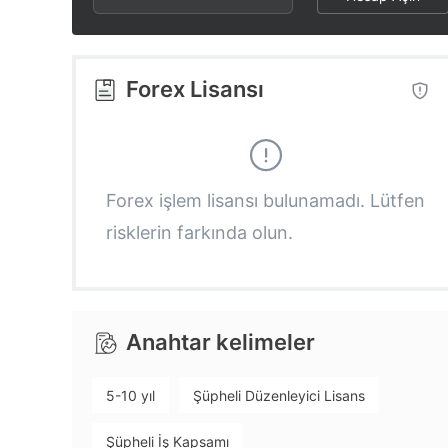
2
3
3
3
4
4
Forex Lisansı
4
5
5
5
6
6
Forex işlem lisansı bulunamadı. Lütfen
risklerin farkında olun.
6
7
7
7
8
8
Anahtar kelimeler
8
9
9
5-10 yıl
Şüpheli Düzenleyici Lisans
9
Şüpheli İş Kapsamı