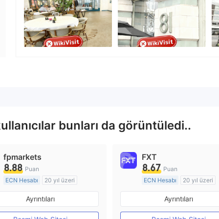
Şirket çalışanı
--
lanıcılar bunları da görüntüledi..
fpmarkets
FXT
8.88
8.67
Puan
Puan
ECN Hesabı
20 yıl üzeri
ECN Hesabı
20 yıl üzeri
Düzenleyici Ülke/Bölge: Avustralya
Ayrıntıları
Ayrıntıları
Pazar Yapıcılık (MM)
Pazar Yapıcılık (MM)
MT4 Tam Lisans
MT4 Tam Lisans