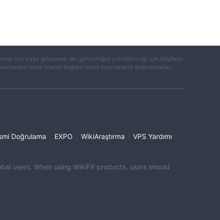
k için çaba göstersek de, güncelliğini yitirebileceği için bilgilerin
ar vermeden önce önemli bilgileri resmi kaynaklarla doğrulamaları
|
|
|
|
smi Doğrulama
EXPO
WikiAraştırma
VPS Yardımı
global users. When using WikiFX products, users should