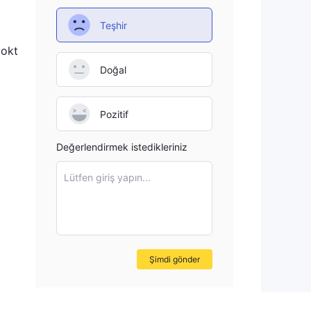
Teşhir
yokt
Doğal
Pozitif
Değerlendirmek istedikleriniz
Lütfen giriş yapın...
Şimdi gönder