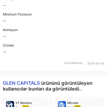
--
Minimum Pozisyon
--
Komisyon
--
Ürünler
--
Güncellenmiş：
2026-08-06
GLEN CAPITALS
ürününü görüntüleyen
kullanıcılar bunları da görüntüledi..
VT Markets
Mitrade
8.62
8.57