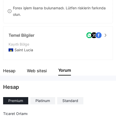
9
9
9
Forex işlem lisansı bulunamadı. Lütfen risklerin farkında
olun.
Temel Bilgiler
Kayıtlı Bölge
Saint Lucia
İşletme Dönemi
1-2 yıl
Yorum
Hesap
Web sitesi
Şirket Adı
Glen Capitals Limited
Hesap
Premium
Platinum
Standard
Ticaret Ortamı