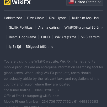
United States
Hakkımızda
|
Bize Ulaşın
|
Risk Uyarısı
|
Kullanım Koşulları
|
Gizlilik Politikası
|
Arama çağrısı
|
WikiFX(Kurumsal Sürüm)
|
Resmi Doğrulama
|
EXPO
|
WikiAraştırma
|
VPS Yardımı
|
İş Birliği
|
Bölgesel bölünme
You are visiting the WikiFX website. WikiFX Internet and its
mobile products are an enterprise information searching tool for
global users. When using WikiFX products, users should
consciously abide by the relevant laws and regulations of the
country and region where they are located.
consumer hotline：006531290538
Official Email：support@wikifx.com；
Mobile Phone Number：234 706 777 7762；61 449895363