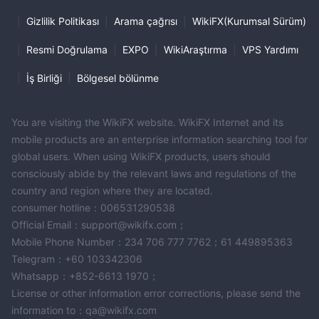
|
Gizlilik Politikası
|
Arama çağrısı
|
WikiFX(Kurumsal Sürüm)
|
Resmi Doğrulama
|
EXPO
|
WikiAraştırma
|
VPS Yardımı
|
İş Birliği
|
Bölgesel bölünme
You are visiting the WikiFX website. WikiFX Internet and its
mobile products are an enterprise information searching tool for
global users. When using WikiFX products, users should
consciously abide by the relevant laws and regulations of the
country and region where they are located.
consumer hotline：006531290538
Official Email：support@wikifx.com；
Mobile Phone Number：234 706 777 7762；61 449895363
Telegram：+60 103342306
Whatsapp：+852-6613 1970；
License or other information error corrections, please send the
information to：qa@wikifx.com