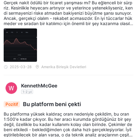
Gerçek nakit ödüllü bir ticaret yarışması mı? Bu eğlenceli bir sürp
riz. Kesinlikle heyecanı artırıyor ve yeterince yetenekliyseniz, ken
di sermayenizi riske atmadan bakiyenizi büyütme şansı sunuyor.
Ancak, gerçekçi olalım - rekabet acımasızdır. En iyi tüccarlar hük
meder ve sıradan bir katılımcı için önemli bir şey kazanma olasılığ
ı düşüktür. Eğer bu zorluğu seviyorsanız, deneyin, ancak kolay bi
r ödeme beklemeyin.
2025-03-28
Amerika Birleşik Devletleri
KennethMcGee
1-2 yıl
Bu platform beni çekti
Pozitif
Bu platforma yüksek kaldıraç oranı nedeniyle çekildim, bu oran
1:500'e kadar çıkıyor. Bu her aracı kurumda gördüğünüz bir şey
değil, özellikle bu kadar kullanımı kolay olan birinde. Çekimler de
beni etkiledi - beklediğimden çok daha hızlı gerçekleşiyorlar. İyil
eştirilebilecek bir alan varsa, o da teknik analiz araçlarının çeşitlili