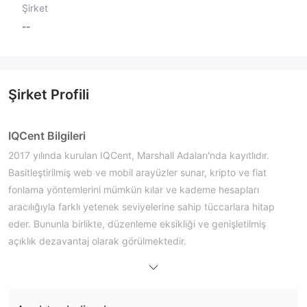
Şirket
--
Şirket Profili
IQCent Bilgileri
2017 yılında kurulan IQCent, Marshall Adaları'nda kayıtlıdır.
Basitleştirilmiş web ve mobil arayüzler sunar, kripto ve fiat
fonlama yöntemlerini mümkün kılar ve kademe hesapları
aracılığıyla farklı yetenek seviyelerine sahip tüccarlara hitap
eder. Bununla birlikte, düzenleme eksikliği ve genişletilmiş
açıklık dezavantaj olarak görülmektedir.
Artıları ve Eksileri
IQCent Güvenilir mi?
IQCent düzenlenmemiş bir aracı kurumdur. Marshall Adaları'nda
kayıtlı olduğunu söylese de, Marshall Adaları Finansal Hizmetler