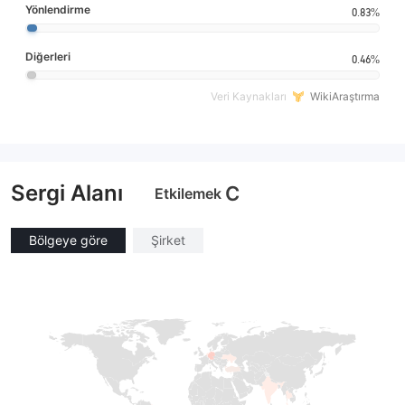
Yönlendirme
0.83%
Diğerleri
0.46%
Veri Kaynakları
WikiAraştırma
Sergi Alanı
C
Etkilemek
Bölgeye göre
Şirket