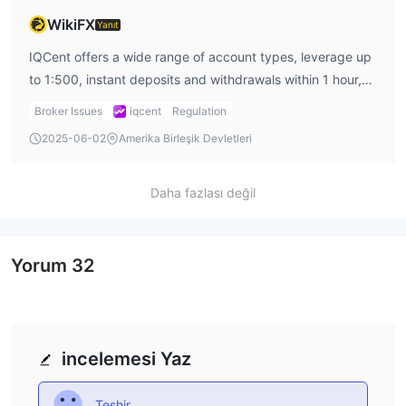
WikiFX
Yanıt
IQCent offers a wide range of account types, leverage up
to 1:500, instant deposits and withdrawals within 1 hour,
and a user-friendly platform suitable for traders of all
Broker Issues
iqcent
Regulation
levels.
2025-06-02
Amerika Birleşik Devletleri
Daha fazlası değil
Yorum
32
incelemesi Yaz
Teşhir