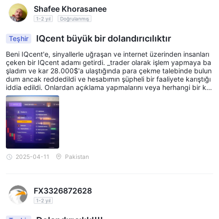
Shafee Khorasanee
1-2 yıl
Doğrulanmış
IQcent büyük bir dolandırıcılıktır
Teşhir
Beni IQcent'e, sinyallerle uğraşan ve internet üzerinden insanları
çeken bir IQcent adamı getirdi. _trader olarak işlem yapmaya ba
şladım ve kar 28.000$'a ulaştığında para çekme talebinde bulun
dum ancak reddedildi ve hesabımın şüpheli bir faaliyete karıştığı
iddia edildi. Onlardan açıklama yapmalarını veya herhangi bir ka
nıt paylaşmalarını istedim ancak bugüne kadar cevap alamadım.
Bu dolandırıcı platformdan uzak durun.
2025-04-11
Pakistan
FX3326872628
1-2 yıl