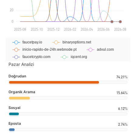
Pazar Analizi
Doğrudan
74.21%
Organik Arama
15.64%
Sosyal
6.12%
Eposta
2.74%