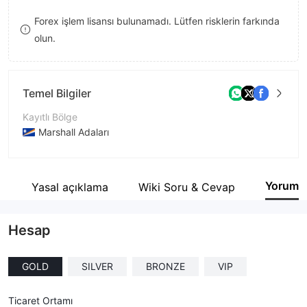
8
Forex işlem lisansı bulunamadı. Lütfen risklerin farkında
olun.
9
Temel Bilgiler
Kayıtlı Bölge
Marshall Adaları
İşletme Dönemi
5-10 yıl
Yorum
i
Yasal açıklama
Wiki Soru & Cevap
Şirket Adı
Wave Makers LTD
Hesap
GOLD
SILVER
BRONZE
VIP
Ticaret Ortamı