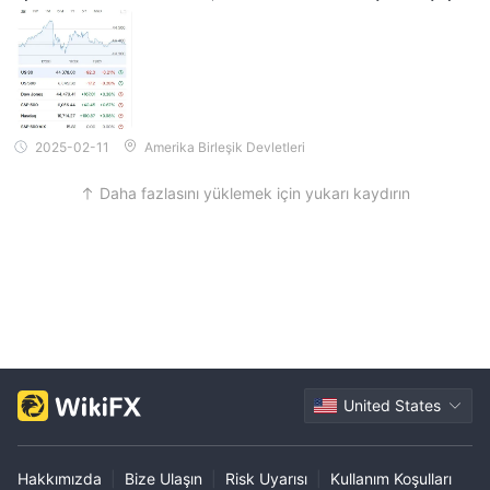
ği. Ben daha gelişmiş göstergeleri tercih ederim, ancak standart i
şlemler için mevcut özellikler yeterli.
2025-02-11
Amerika Birleşik Devletleri
Daha fazlasını yüklemek için yukarı kaydırın
United States
Hakkımızda
|
Bize Ulaşın
|
Risk Uyarısı
|
Kullanım Koşulları