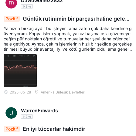
DavidGomez2832
1-2 yıl
Günlük rutinimin bir parçası haline gelen t
Pozitif
icaret sayesinde t
Yalnızca birkaç aydır bu işteyim, ama zaten çok daha kendime g
üveniyorum. Kopya işlem yapmak, yalnız başıma asla çözemeye
ceğim püf noktaları öğretti ve turnuvalar her şeyi daha eğlenceli
hale getiriyor. Ayrıca, çekim işlemlerinin hızlı bir şekilde gerçekleş
tirilmesi büyük bir avantaj. İyi ve kötü günlerim oldu, ama genel o
larak, bu son derece ödüllendirici bir deneyim oldu.
2025-05-28
Amerika Birleşik Devletleri
WarrenEdwards
1-2 yıl
En iyi tüccarlar hakimdir
Pozitif