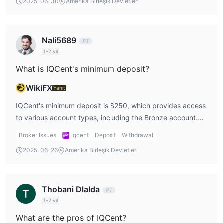
2025-06-30
Amerika Birleşik Devletleri
depending on the withdrawal method used, such as credit
cards, bank transfers, or cryptocurrency.
Nali5689
1-2 yıl
What is IQCent's minimum deposit?
WikiFX
Yanıt
IQCent's minimum deposit is $250, which provides access
to various account types, including the Bronze account.
This allows traders to begin trading with the platform and
Broker Issues
iqcent
Deposit
Withdrawal
take advantage of its features such as instant deposits
2025-06-26
Amerika Birleşik Devletleri
and withdrawals, as well as access to a demo account.
Thobani Dlalda
1-2 yıl
What are the pros of IQCent?