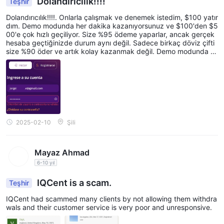
Dolandırıcılık!!!!
Teşhir
Dolandırıcılık!!!!. Onlarla çalışmak ve denemek istedim, $100 yatır
dım. Demo modunda her dakika kazanıyorsunuz ve $100'den $5
00'e çok hızlı geçiliyor. Size %95 ödeme yaparlar, ancak gerçek
hesaba geçtiğinizde durum aynı değil. Sadece birkaç döviz çifti
size %90 öder ve artık kolay kazanmak değil. Demo modunda gr
afikleri manipüle ediyor olabilirler mi? Ardından, fonları çekmek is
tediğinizde, 1000 gereksinim istiyorlar. Ve hepsini yerine getirdiği
nizde, yaptıklarını söylüyorlar, ancak geçerli bir belge, sertifika v
eya kod sağlamıyorlar. Bana bir bitcoin cüzdanı açtırdılar ve para
yı oraya yatırdıklarını söylediler, ancak gelmedi. Sonra bana bank
aya gönderdiklerini söylediler (ve bana hiçbir banka hesabı verm
edim) ve bankada doğruladığımda var olmayan bir kod gönderdi
ler. Sonra bana kredi kartına geri gönderdiklerini söylediler, anca
2025-02-10
Şili
k hangi kredi kartı olduğunu söyleyemediler, en azından son 4 ra
kamı. Destek sadece beklemem gerektiğini söylüyor ve 3 ay old
u! Ve şimdi hesabı kapatıyorlar.
Mayaz Ahmad
6-10 yıl
IQCent is a scam.
Teşhir
IQCent had scammed many clients by not allowing them withdra
wals and their customer service is very poor and unresponsive.