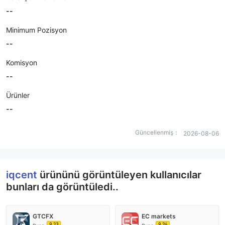
--
Minimum Pozisyon
--
Komisyon
--
Ürünler
--
Güncellenmiş：
2026-08-06
iqcent
ürününü görüntüleyen kullanıcılar
bunları da görüntüledi..
GTCFX
EC markets
9.23
9.24