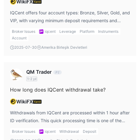
WikiFX
IQCent, herhangi bir para yatırma veya çekme ücreti talep
Yanıt
etmez.
IQCent offers four account types: Bronze, Silver, Gold, and
Minimum para yatırma miktarı 250 $ ve minimum çekme miktarı
VIP, with varying minimum deposit requirements and
20 $'dır.
features tailored to different experience levels.
Broker Issues
iqcent
Leverage
Platform
Instruments
Para Yatırma Seçenekleri
Para Çekme Seçenekleri
Account
2025-07-30
Amerika Birleşik Devletleri
QM Trader
1-2 yıl
How long does IQCent withdrawal take?
WikiFX
Yanıt
Withdrawals from IQCent are processed within 1 hour after
ID verification. This quick processing time is one of the
platform's strengths, ensuring that traders can access
Broker Issues
iqcent
Withdrawal
Deposit
their funds efficiently. However, the actual time may vary