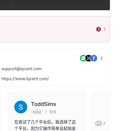
2
support@iqcent.com
https://www.iqcent.com/
Trust Company Complex, Ajeltake Road, Ajeltake Island, Majuro, Marshall Islands MH96960
ToddSims
Rober
美国
未验证
未验证
在尝试了几个平台后，我选择了这
作为一个兼职交易
32
个平台，因为它操作简单且起始金
适合我的时间安排