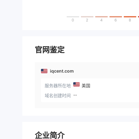
0
2
4
6
8
官网鉴定
iqcent.com
服务器所在地
美国
--
域名创建时间
企业简介