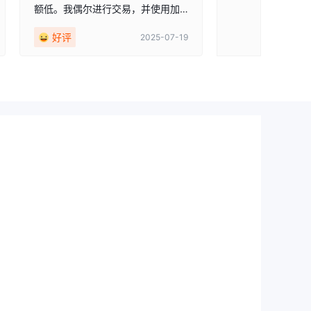
额低。我偶尔进行交易，并使用加
个平台正好符合我
密货币存取款。到目前为止，所有
登录，进行几笔交
好评
好评
2025-07-19
操作都能在几小时内完成，而且我
出。有一天晚上尝
在资金存取方面没有遇到任何问
只是出于好玩，结
题。
得多。而且是的，
这总是增强信心。