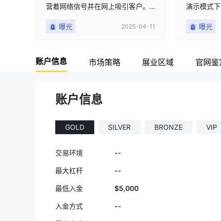
营着网络信号并在网上吸引客户。
演示模式下
然后我就开始在此平台上盈利。当
00美元到
曝光
曝光
2025-04-11
我的收益达到28,000美元时，我申
付95%的
请了提现，但遭到拒绝，理由是我
账户时，情
的账户涉嫌一些可疑活动。我要求
对货币对支
账户信息
他们提供详细的解释或任何证据，
得并不容易
市场策略
展业区域
官网鉴
然而至今一直未得到回复。请大家
式下操纵图
远离这个欺诈性的交易平台。
提取资金时
要求。当你
账户信息
说他们已经
供任何有效
他们让我开
GOLD
SILVER
BRONZE
VIP
诉我他们把
有到账。然
--
交易环境
发送到了银
银行账户）
--
最大杠杆
银行验证时
$5,000
最低入金
们告诉我他
但他们无法
--
入金方式
至少告诉我