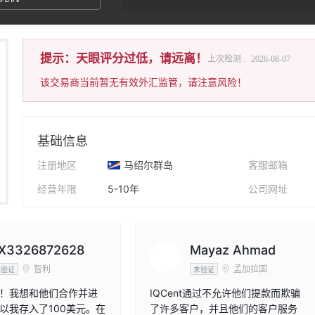
提示：天眼评分过低，请远离！
上次检测 :
2026-08-07
该交易商当前暂无有效外汇监管，请注意风险！
基础信息
注册地区
马绍尔群岛
客服邮箱
经营年限
5-10年
公司网址
公司全称
Wave Makers LTD
公司地址
X3326872628
Mayaz Ahmad
智利
孟加拉国
未验证
未验证
！我想和他们合作并进
IQCent通过不允许他们提款而欺骗
以我存入了100美元。在
了许多客户，并且他们的客户服务