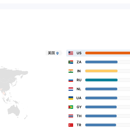
美国
US
ZA
IN
RU
NL
UA
GY
TH
TR