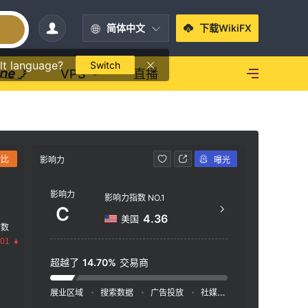
简体中文
下载WikiFX
lt language?
Switch
VPS
直播
对比
影响力
曝光
联系方式
影响力
htt
影响力指数 NO.1
C
Trust
4.36
美国
指数
Road,
.01
hall 
超越了
14.70%
交易商
展业区域
搜索数据
广告投放
社媒指数