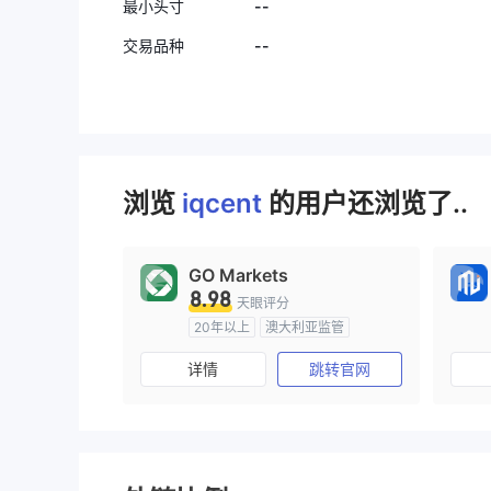
我需要等待
--
最小头寸
在他们正在
--
交易品种
浏览
iqcent
的用户还浏览了..
GO Markets
8.98
天眼评分
20年以上
澳大利亚监管
全牌照 (MM)
cTrader
详情
跳转官网