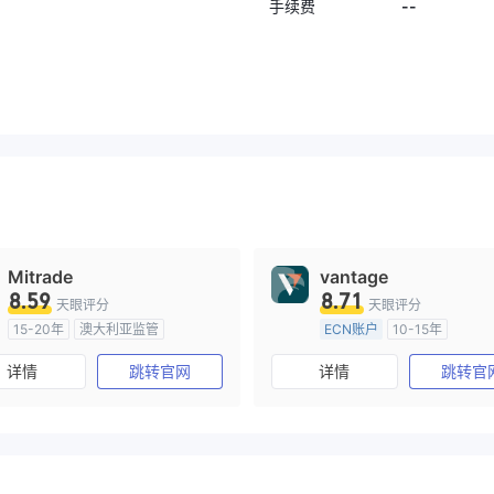
，已经过去了3个月！现
--
手续费
关闭我的账户。
Mitrade
vantage
8.59
8.71
天眼评分
天眼评分
15-20年
澳大利亚监管
ECN账户
10-15年
全牌照 (MM)
自研
澳大利亚监管
全牌照 (MM
详情
跳转官网
详情
跳转官
主标MT4