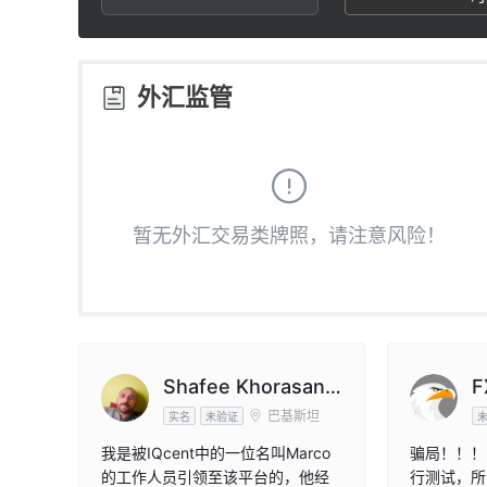
2
5
8
3
6
9
外汇监管
4
7
5
8
暂无外汇交易类牌照，请注意风险！
6
9
7
8
Shafee Khorasane
F
巴基斯坦
e
实名
未验证
9
我是被IQcent中的一位名叫Marco
骗局！！！
的工作人员引领至该平台的，他经
行测试，所