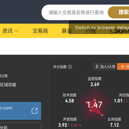
搜索
Switch to browser defau
资讯
交易商
展会
行情
加入/认领
评分指数
-10年
监管指数
2.69
区域存疑
技术指数
风控
4.58
1.01
/
2
1.47
nt.com/
声誉指数
业务指数
3.92
7.12
/
1.89
光机