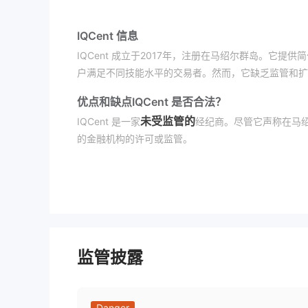
IQCent 信息
IQCent 成立于2017年，注册在马绍尔群岛。它
户满足不同技能水平的交易者。然而，它缺乏监管和扩
优点和缺点
IQCent 是否合法？
未受监管的
IQCent 是一家
经纪商。尽管它声称在马绍
的金融机构的许可或监管。
2017年1月30
WHOIS记录显示，域名iqcent.com于
月24日。目前的状态是“客户转移禁止”，这意味着它
我可以在IQCent上交易什么？
覆盖包括货币对、加密货币、商品和指数在内的多个市场
账户类型
监管披露
IQCent提供四种实盘交易类型：青铜、白银、黄金
伊斯兰（无息）账户选项，但从青铜级别开始，明确提
Danger