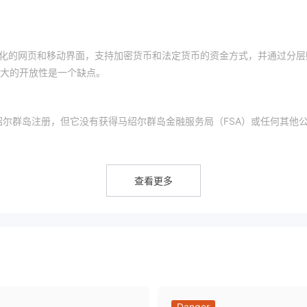
提供简化的网页和移动界面，支持加密货币和法定货币的资金方式，并通过分层
大的开放性是一个缺点。
尔群岛注册，但它没有获得马绍尔群岛金融服务局（FSA）或任何其他
日
将于2026年1月30日到期
注册，现在
。域名最后更新日期为2024年
受到保护，不会发生未经授权的修改，包括域名转移。
查看更多
，IQCent表示提供超过100种交易资产的访问权限。
和VIP，每种类型都针对不同的交易经验和存款规模进行了定制。虽然没有提
供了模拟账户。
Danger