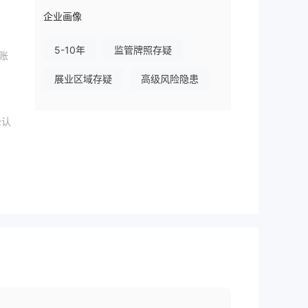
企业画像
5-10年
监管牌照存疑
账
展业区域存疑
高级风险隐患
公认
4
到