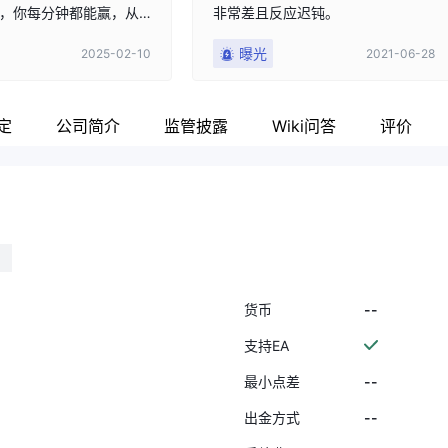
，你每分钟都能赢，从1
非常差且反应迟钝。
500美元非常快。他们支
曝光
2025-02-10
2021-06-28
利润，但当你切换到真实
况就不一样了。只有几
付90%的利润，而且赢
了。难道他们在演示模
定
公司简介
监管披露
Wiki问答
评价
表吗？然后，当你想要
，他们要求满足1000个
满足所有要求时，他们
处理了，但他们没有提
的文件、证书或代码。
了一个比特币钱包，告
钱存到了那里，但钱没
后他们告诉我他们把钱
--
货币
行（我没有给他们任何
，并给我发送了一个在
支持EA
不存在的代码。然后他
--
最小点差
们把钱退回到信用卡，
告诉我是哪张信用卡，
--
出金方式
最后4位数字。客服只说