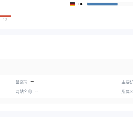
DE
10
--
备案号
主要访
--
网站名称
所属