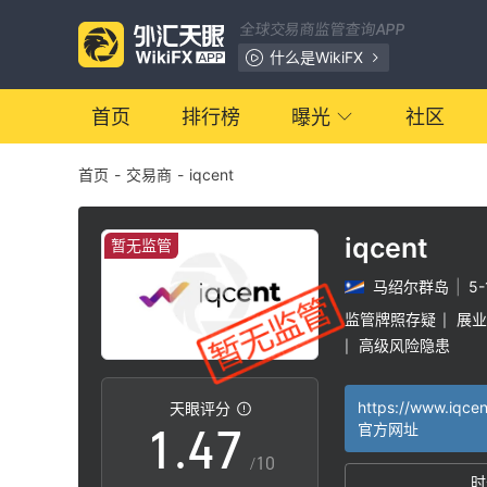
0
全球交易商监管查询APP
1
什么是WikiFX
2
首页
排行榜
曝光
社区
首页
-
交易商
-
iqcent
0
3
1
4
iqcent
暂无监管
马绍尔群岛
|
5
2
5
监管牌照存疑
展业
|
高级风险隐患
|
0
3
6
https://www.iqce
天眼评分
1
.
4
7
官方网址
/10
时