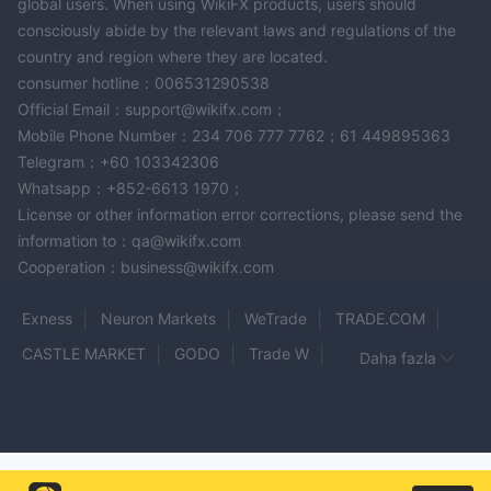
global users. When using WikiFX products, users should
seçenekleri hızlı sorun çözümünü engelleyebilir. Ayrıca, eğitim
consciously abide by the relevant laws and regulations of the
kaynaklarının eksikliği ve şirket politikalarıyla ilgili şeffaflık,
country and region where they are located.
yatırımcıların karar verme sürecini engelleyebilir. Daha güvenli
consumer hotline：006531290538
bir ticaret deneyimi için yatırımcılara CTFX hakkında detaylı
Official Email：support@wikifx.com；
araştırma yapmaları ve dikkatli olmaları önerilir.
Mobile Phone Number：234 706 777 7762；61 449895363
Telegram：+60 103342306
SSS
Whatsapp：+852-6613 1970；
S: CTFX düzenleniyor mu?
License or other information error corrections, please send the
C: Hayır, CTFX tanınmış finansal düzenleyici otoritelerin denetimi
information to：qa@wikifx.com
olmadan faaliyet göstermektedir.
Cooperation：business@wikifx.com
S: CTFX hangi hesap türlerini sunuyor?
C: CTFX, İşletme, Lüks, Pro ve Başlangıç hesapları olmak üzere
Exness
Neuron Markets
WeTrade
TRADE.COM
dört hesap türü sunmaktadır ve farklı ticaret tercihlerine ve
CASTLE MARKET
GODO
Trade W
Daha fazla
deneyim seviyelerine hitap etmektedir.
MAASGAIN GLOBAL BROKERS
LMAX GROUP
Risk Uyarısı
LUXE MARKETS
TradeFXM
B2BROKER
4XC
Çevrimiçi ticaretin inherent riskleri bulunmakta olup, yatırılan
bkfx
Ozenfx
Capital Crest
IRONBEAM
Atallia
sermayenin tamamının kaybedilme olasılığı vardır. Her yatırımcı