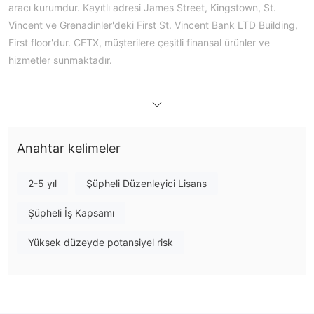
aracı kurumdur. Kayıtlı adresi James Street, Kingstown, St.
Vincent ve Grenadinler'deki First St. Vincent Bank LTD Building,
First floor'dur. CFTX, müşterilere çeşitli finansal ürünler ve
hizmetler sunmaktadır.
CTFX Güvenilir mi?
CTFX düzenlenmemiştir
Bu aracı kurumun geçerli bir
düzenlemesi olmadığını belirtmek önemlidir, bu da kurumun
kurumsal finansal düzenleyici otoritelerin denetimi olmadan
Anahtar kelimeler
faaliyet gösterdiğini gösterir. Bu düzenleme eksikliği, sınırlı
anlaşmazlık çözüm seçenekleri, fonlarla ilgili potansiyel güvenlik
2-5 yıl
Şüpheli Düzenleyici Lisans
riskleri ve iş uygulamalarında şeffaflık eksikliği konularında
Şüpheli İş Kapsamı
endişeleri beraberinde getirir. CTFX gibi düzenlenmemiş bir
aracı kurumla işlem yapmayı düşünürken, yatırımcıların dikkatli
Yüksek düzeyde potansiyel risk
olması ve aracı kurumun düzenleyici durumunu detaylı bir
şekilde araştırması son derece önemlidir. Böyle yaparak,
yatırımcılar daha güvenli ve güvenli bir ticaret deneyimi
sağlayabilirler.