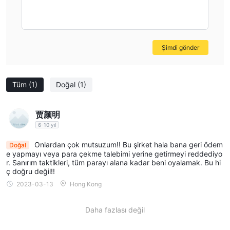
popüler olanlar şunlardır: EUR/USD, USD/JPY, GBP/USD, Altın,
Ham Petrol, Bitcoin (BTC), UK100, US500.
Hesaplar ve Kaldıraç
Şimdi gönder
CFTX'de yatırımcılar için dört tür hesap türü bulunmaktadır:
BAŞLANGIÇ: minimum 250 dolarlık depozito, maksimum 1:50
kaldıraç
Tüm
(1)
Doğal
(1)
PRO: minimum 2.500 euro depozito, maksimum 1:100 kaldıraç
İşletme: minimum 25.000 euro depozito, maksimum 1:300
贾颜明
kaldıraç
6-10 yıl
Lüks: minimum 100.000 euro depozito, maksimum 1:500
kaldıraç
Onlardan çok mutsuzum!! Bu şirket hala bana geri ödem
Doğal
e yapmayı veya para çekme talebimi yerine getirmeyi reddediyo
Spreadler ve Komisyonlar
r. Sanırım taktikleri, tüm parayı alana kadar beni oyalamak. Bu hi
ç doğru değil!!
BAŞLANGIÇ: 0.1 pip'ten başlayan, KOMİSYONSUZ
2023-03-13
Hong Kong
PRO: 0.3 pip'ten başlayan, 1.0 lot başına 0.5 euro komisyon
İşletme: 1.4 pip'ten başlayan, 1.0 lot başına 1.1 euro komisyon
Daha fazlası değil
Lüks: 1.5 pip'ten başlayan, 1.0 lot başına 1.9 ile 4.0 euro arası
komisyon