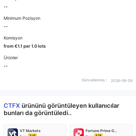
--
Minimum Pozisyon
--
Komisyon
from €1.1 per 1.0 lots
Ürünler
--
Güncellenmiş：
2026-08-09
CTFX
ürününü görüntüleyen kullanıcılar
bunları da görüntüledi..
VT Markets
Fortune Prime Global
8.68
8.58