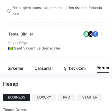
8
Forex işlem lisansı bulunamadı. Lütfen risklerin farkında
olun.
9
Temel Bilgiler
Kayıtlı Bölge
Saint Vincent ve Grenadinler
İşletme Dönemi
2-5 yıl
Yorum
İlgili Şirketler
Çalışanlar
Şirket özeti
Şirket Adı
CTFX
Hesap
BUSINESS
LUXURY
PRO
STARTER
Ticaret Ortamı