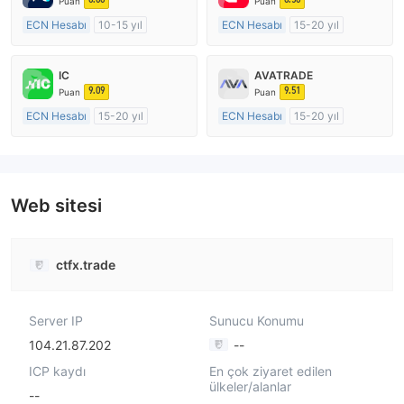
Puan
Puan
ECN Hesabı
10-15 yıl
ECN Hesabı
15-20 yıl
Düzenleyici Ülke/Bölge: Avustralya
Düzenleyici Ülke/Bölge: Avustralya
Pazar Yapıcılık (MM)
Pazar Yapıcılık (MM)
IC
AVATRADE
MT4 Tam Lisans
MT4 Tam Lisans
9.09
9.51
Puan
Puan
ECN Hesabı
15-20 yıl
ECN Hesabı
15-20 yıl
Düzenleyici Ülke/Bölge: Avustralya
Düzenleyici Ülke/Bölge: Avustralya
Pazar Yapıcılık (MM)
Pazar Yapıcılık (MM)
MT4 Tam Lisans
MT4 Tam Lisans
Web sitesi
ctfx.trade
Server IP
Sunucu Konumu
104.21.87.202
--
ICP kaydı
En çok ziyaret edilen
ülkeler/alanlar
--