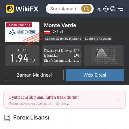
4
5
0
6
1
Monte Verde
Düzenleme Yok
7
2
2-5 yıl
Şüpheli Düzenleyici Lisans
Şüpheli İş Kapsamı
0
8
3
Yüksek düzeyde potansiyel risk
Puan
Düzenleyici Endeksi
2.14
1
.
9
4
İş Endeksi
5.99
/10
Risk Yönetimi Endeksi
2.73
2
5
Zaman Makinesi
Web Sitesi
3
6
4
7
Uyarı: Düşük puan, lütfen uzak durun!
5
8
Önceki Algılama 2026-08-09
Risk
2
6
9
Forex Lisansı
7