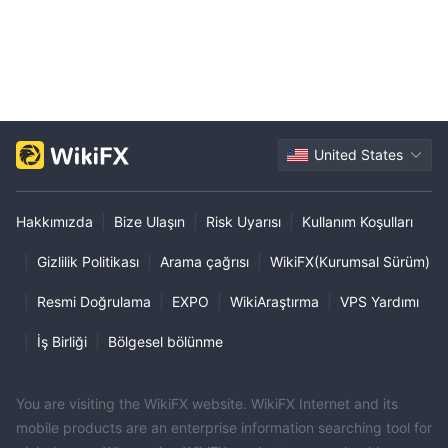
United States
Hakkımızda
|
Bize Ulaşın
|
Risk Uyarısı
|
Kullanım Koşulları
|
Gizlilik Politikası
|
Arama çağrısı
|
WikiFX(Kurumsal Sürüm)
|
Resmi Doğrulama
|
EXPO
|
WikiAraştırma
|
VPS Yardımı
|
İş Birliği
|
Bölgesel bölünme
You are visiting the WikiFX website. WikiFX Internet and its
mobile products are an enterprise information searching tool for