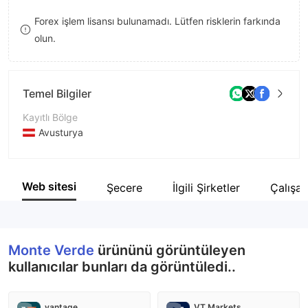
8
Forex işlem lisansı bulunamadı. Lütfen risklerin farkında
olun.
9
Temel Bilgiler
Kayıtlı Bölge
Avusturya
İşletme Dönemi
2-5 yıl
Web sitesi
Şecere
İlgili Şirketler
Çalışan
Şirket Adı
Monte Verde
Monte Verde
ürününü görüntüleyen
kullanıcılar bunları da görüntüledi..
vantage
VT Markets