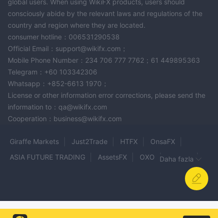
global users. When using WikiFX products, users should
consciously abide by the relevant laws and regulations of the
country and region where they are located.
consumer hotline：006531290538
Official Email：support@wikifx.com；
Mobile Phone Number：234 706 777 7762；61 449895363
Telegram：+60 103342306
Whatsapp：+852-6613 1970；
License or other information error corrections, please send the
information to：qa@wikifx.com
Cooperation：business@wikifx.com
Giraffe Markets
Just2Trade
HTFX
OnsaFX
ASIA FUTURE TRADING
AssetsFX
OXO
OANDA
Daha fazla
Ranger Capital
MSG
BEFLIX
MIDASFX
SupremeFX
GFT
KLASFX
Ace Forex
Saurin Investment Private Limited
Universal Markets