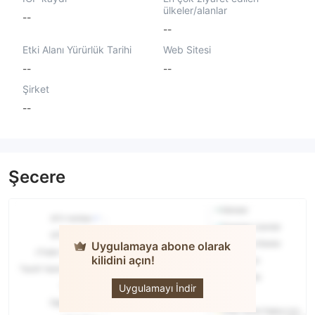
ülkeler/alanlar
--
--
Etki Alanı Yürürlük Tarihi
Web Sitesi
--
--
Şirket
--
Şecere
Uygulamaya abone olarak
kilidini açın!
Monte
Verde
Uygulamayı İndir