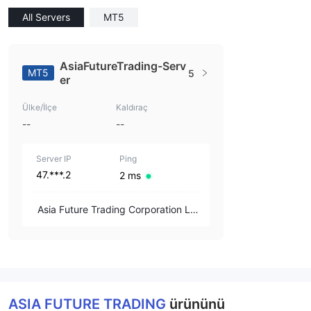
All Servers
MT5
AsiaFutureTrading-Serv
MT5
5
er
Ülke/İlçe
Kaldıraç
--
--
Server IP
Ping
47.***.2
2 ms
Asia Future Trading Corporation Li
mited
ASIA FUTURE TRADING
ürününü