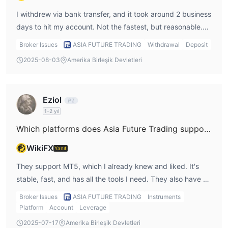
açabilirsiniz ve komisyonlar sadece hisse senetleri ve ETF
I withdrew via bank transfer, and it took around 2 business
CFD'leri için alınmaktadır.
days to hit my account. Not the fastest, but reasonable.
Ancak, broker hesapları ve alım satım koşulları hakkında çok
Their support was responsive when I followed up.
fazla bilgi açıklamamakta olup, gerçek alım satımdan önce
Broker Issues
ASIA FUTURE TRADING
Withdrawal
Deposit
temsilcileri ile daha fazla keşif yapılmasını gerektirmektedir.
2025-08-03
Amerika Birleşik Devletleri
Kaldıraç
2000 kata kadar kaldıraç sunarken
Broker,
, tüccarlar
Eziol
dikkatli olmalı ve deneyim seviyelerine en uygun ürünü seçerek
1-2 yıl
büyük kayıplardan kaçınmalıdır.
Which platforms does Asia Future Trading support?
Alım Satım Platformu
WikiFX
Yanıt
Asia Future Trading, alım satım ve hesap yönetimi için iki ana
platform sunmaktadır:
They support MT5, which I already knew and liked. It's
Müşteri Portalı (Web CRM Sistemi)
stable, fast, and has all the tools I need. They also have a
Kullanıcılara işlem hesaplarını yönetme, özkaynak ve marjları
web-based client portal for account management.
Broker Issues
ASIA FUTURE TRADING
Instruments
izleme, geri ödemeleri takip etme ve hizmet taleplerini
Platform
Account
Leverage
gönderme imkanı sunan merkezi bir hesap yönetim sistemidir.
2025-07-17
Amerika Birleşik Devletleri
Gerçek zamanlı portföy izleme, ticaret geçmişine erişim ve dışa