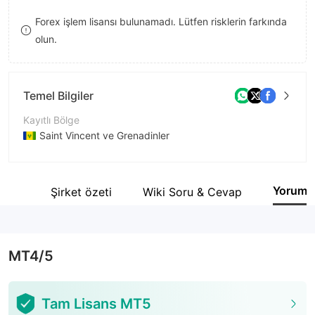
9
7
Forex işlem lisansı bulunamadı. Lütfen risklerin farkında
olun.
8
9
Temel Bilgiler
Kayıtlı Bölge
Saint Vincent ve Grenadinler
İşletme Dönemi
1-2 yıl
Yorum
cere
Şirket özeti
Wiki Soru & Cevap
Şirket Adı
Asia Future Trading Corporation Limited
MT4/5
Tam Lisans MT5