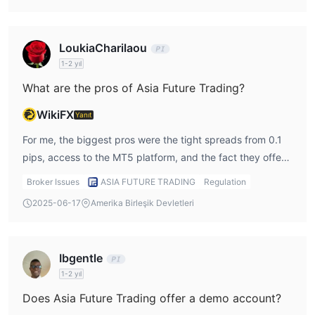
hem masaüstü hem de
aktarma seçenekleri ile destekler
mobil kullanımı
.
LoukiaCharilaou
MetaTrader 5 (MT5)
1-2 yıl
Son derece hızlı yürütme, tek tıklamalı işlem, gelişmiş grafik
araçları ve Uzman Danışman desteği sunan güçlü çoklu varlık
What are the pros of Asia Future Trading?
Masaüstü, mobil ve
web
işlem platformudur.
üzerinde
WikiFX
Yanıt
mevcuttur.
For me, the biggest pros were the tight spreads from 0.1
Para Yatırma ve Çekme
pips, access to the MT5 platform, and the fact they offer
Asia Future Trading kart, banka transferi veya online bankacılık
a demo account. I also found their educational resources
Broker Issues
ASIA FUTURE TRADING
Regulation
aracılığıyla para yatırma ve çekme işlemlerini destekler.
surprisingly helpful.
2025-06-17
Amerika Birleşik Devletleri
Ibgentle
1-2 yıl
Does Asia Future Trading offer a demo account?