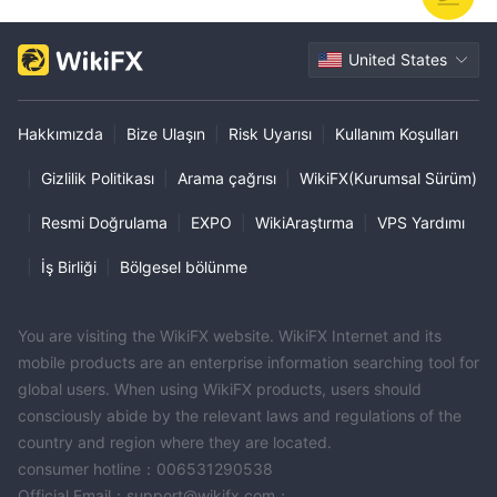
United States
Hakkımızda
|
Bize Ulaşın
|
Risk Uyarısı
|
Kullanım Koşulları
|
Gizlilik Politikası
|
Arama çağrısı
|
WikiFX(Kurumsal Sürüm)
|
Resmi Doğrulama
|
EXPO
|
WikiAraştırma
|
VPS Yardımı
|
İş Birliği
|
Bölgesel bölünme
You are visiting the WikiFX website. WikiFX Internet and its
mobile products are an enterprise information searching tool for
global users. When using WikiFX products, users should
consciously abide by the relevant laws and regulations of the
country and region where they are located.
consumer hotline：006531290538
Official Email：support@wikifx.com；