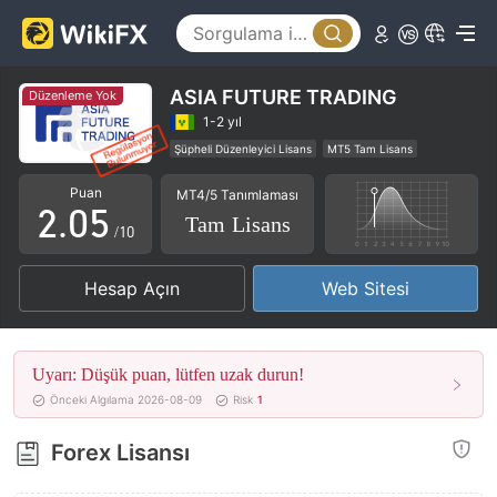
0
1
2
ASIA FUTURE TRADING
Düzenleme Yok
0
3
1-2 yıl
Şüpheli Düzenleyici Lisans
MT5 Tam Lisans
1
4
Bölgesel Brokerler
Yüksek düzeyde potansiyel risk
Puan
MT4/5 Tanımlaması
2
.
0
5
Tam Lisans
/10
3
1
6
Hesap Açın
Web Sitesi
4
2
7
5
3
8
Uyarı: Düşük puan, lütfen uzak durun!
6
4
9
Önceki Algılama 2026-08-09
Risk
1
7
5
Forex Lisansı
8
6