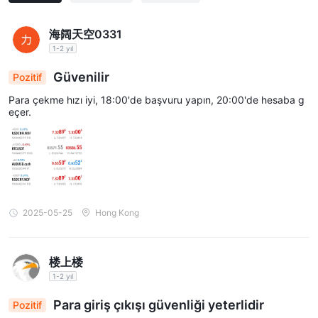
海阔天空0331
1-2 yıl
Güvenilir
Pozitif
Para çekme hızı iyi, 18:00'de başvuru yapın, 20:00'de hesaba g
eçer.
2025-05-25
Hong Kong
楼上楼
1-2 yıl
Para giriş çıkışı güvenliği yeterlidir
Pozitif