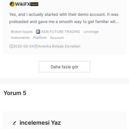
WikiFX
Yanıt
Yes, and I actually started with their demo account. It was
preloaded and gave me a smooth way to get familiar with
their MT5 platform before risking real funds.
Broker Issues
ASIA FUTURE TRADING
Leverage
Instruments
Platform
Account
2025-06-04
Amerika Birleşik Devletleri
Daha fazla gör
Yorum
5
incelemesi Yaz