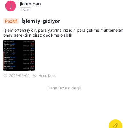
jialun pan
1-2 yıl
İşlem iyi gidiyor
Pozitif
İşlem ortamı iyidir, para yatırma hızlıdır, para çekme muhtemelen
onay gerektirir, biraz gecikme olabilir!
2025-05-09
Hong Kong
Daha fazlası değil