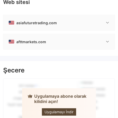
Web sitesi
asiafuturetrading.com
afttmarkets.com
Şecere
Uygulamaya abone olarak
kilidini açın!
ASIA
FUTURE
TRADING
Uygulamayı İndir