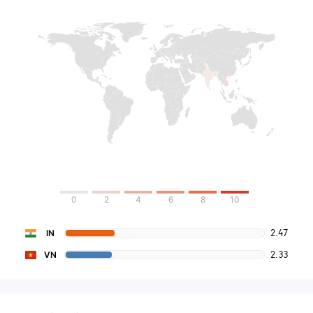
0
2
4
6
8
10
2.47
IN
2.33
VN