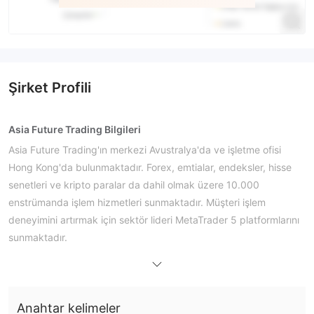
Şirket Profili
Asia Future Trading Bilgileri
Asia Future Trading'ın merkezi Avustralya'da ve işletme ofisi
Hong Kong'da bulunmaktadır. Forex, emtialar, endeksler, hisse
senetleri ve kripto paralar da dahil olmak üzere 10.000
enstrümanda işlem hizmetleri sunmaktadır. Müşteri işlem
deneyimini artırmak için sektör lideri MetaTrader 5 platformlarını
sunmaktadır.
Uygulama yapmak için demo hesabı mevcuttur ve canlı
hesaplar için 0.1 pip'ten başlayan sıkı spreadler sunmaktadır.
Ayrıca, broker, müşterilere MetaTrader 5 platformunu nasıl
Anahtar kelimeler
kullanacaklarını rehberlik etmek için bir bilgi merkezi oluşturmuş