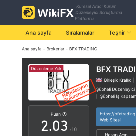
Küresel Aracı Kurum
Düzenleyici Soruşturma
Platformu
Ana sayfa
Sıralamalar
Teşhir
Ana sayfa
-
Brokerlar
-
BFX TRADING
0
BFX TRAD
Düzenleme Yok
Birleşik Krallık
|
0
1
Şüpheli Düzenleyici
Şüpheli İş Kapsam
|
1
2
Yüksek düzeyde po
|
https://bfxtradin
Puan
2
.
0
3
Web Sitesi
/10
Hesap Açın