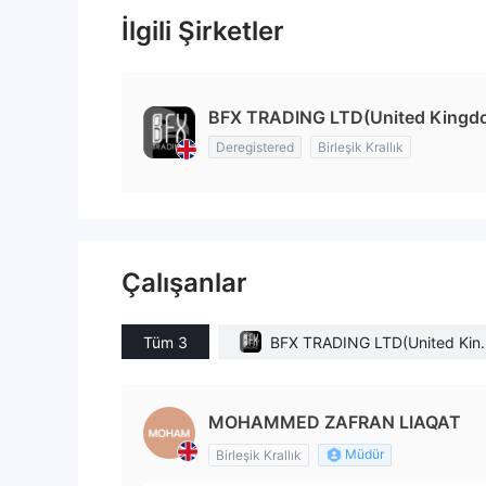
İlgili Şirketler
BFX TRADING LTD(United Kingd
Deregistered
Birleşik Krallık
Çalışanlar
Tüm 3
BFX TRADING LTD(United Kin
om)
MOHAMMED ZAFRAN LIAQAT
Müdür
Birleşik Krallık