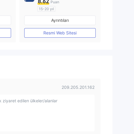
8.62
Puan
15-20 yıl
Düzenleyici Ülke/Bölge: Avustralya
Düzenleyici Ülke/Bölge: Avustralya
Ayrıntıları
Pazar Yapıcılık (MM)
MT4 Tam Lisans
Resmi Web Sitesi
209.205.201.162
 ziyaret edilen ülkeler/alanlar