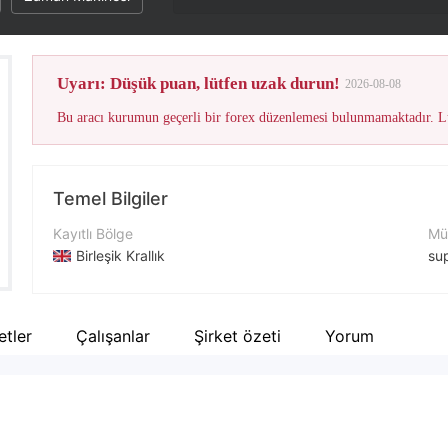
Uyarı: Düşük puan, lütfen uzak durun!
2026-08-08
Bu aracı kurumun geçerli bir forex düzenlemesi bulunmamaktadır. Lü
Temel Bilgiler
Kayıtlı Bölge
Müş
Birleşik Krallık
su
İşletme Dönemi
Şir
5-10 yıl
ht
ketler
Çalışanlar
Şirket özeti
Yorum
Şirket Adı
BFX TRADING