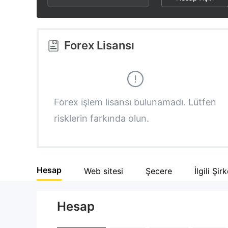
3
1
4
4
2
5
Forex Lisansı
5
3
6
6
4
7
Forex işlem lisansı bulunamadı. Lütfen
risklerin farkında olun.
7
5
8
8
6
9
Hesap
Web sitesi
Şecere
İlgili Şir
9
7
Hesap
8