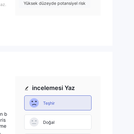
Yüksek düzeyde potansiyel risk
maz.
ir.
rı
incelemesi Yaz
ve
Teşhir
un
an b
ris
Doğal
kme
.