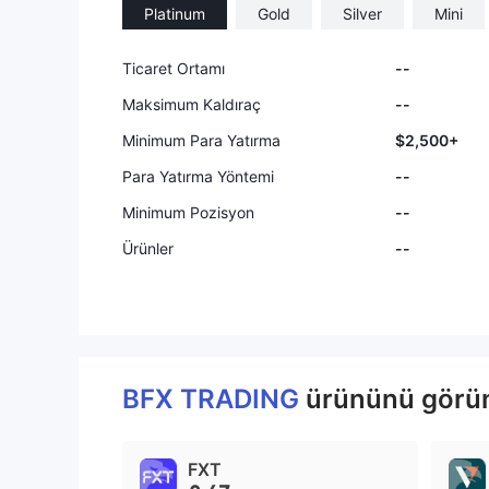
Platinum
Gold
Silver
Mini
9
Ticaret Ortamı
--
Maksimum Kaldıraç
--
Minimum Para Yatırma
$2,500+
Para Yatırma Yöntemi
--
Minimum Pozisyon
--
Ürünler
--
BFX TRADING
ürününü görünt
FXT