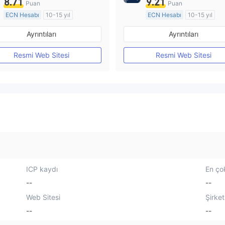
8.71
9.21
Puan
Puan
ECN Hesabı
10-15 yıl
ECN Hesabı
10-15 yıl
Düzenleyici Ülke/Bölge: Avustralya
Ayrıntıları
Ayrıntıları
Pazar Yapıcılık (MM)
Pazar Yapıcılık (MM)
MT4 Tam Lisans
MT4 Tam Lisans
Resmi Web Sitesi
Resmi Web Sitesi
ICP kaydı
En çok
--
--
Web Sitesi
Şirket
--
--