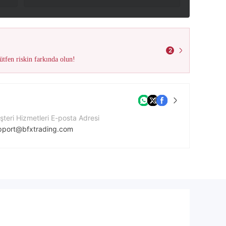
2
tfen riskin farkında olun!
teri Hizmetleri E-posta Adresi
pport@bfxtrading.com
ket Web Sitesi
tps://bfxtrading.com/