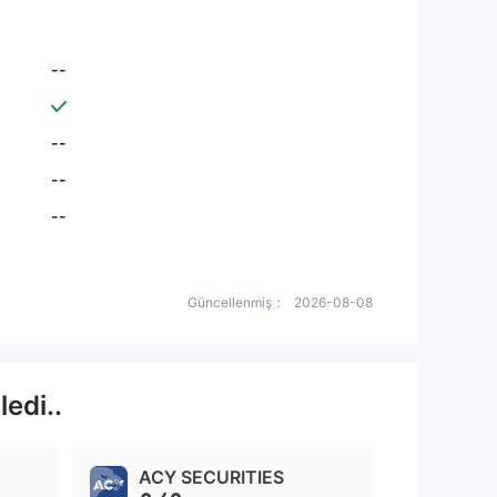
--
--
--
--
Güncellenmiş：
2026-08-08
edi..
ACY SECURITIES