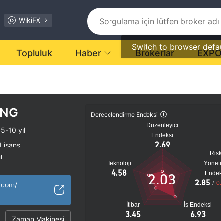
WikiFX
Switch to browser defa
Topluluk
Haber
Brokerlar
EXP
ING
Derecelendirme Endeksi
Düzenleyici
5-10 yıl
Endeksi
2.69
 Lisans
Ris
ı
Teknoloji
Yönet
tansiyel risk
4.58
Endek
2.03
2.85
/
0
g.com/
İtibar
İş Endeksi
3.45
6.93
Zaman Makinesi