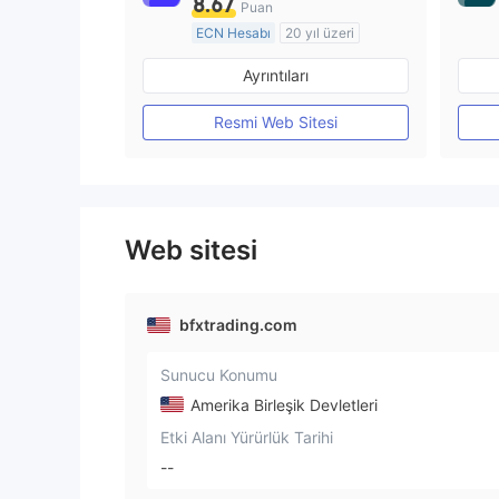
8.67
Puan
ECN Hesabı
20 yıl üzeri
Düzenleyici Ülke/Bölge: Avustralya
Ayrıntıları
Pazar Yapıcılık (MM)
MT4 Tam Lisans
Resmi Web Sitesi
Web sitesi
bfxtrading.com
Sunucu Konumu
Amerika Birleşik Devletleri
Etki Alanı Yürürlük Tarihi
--