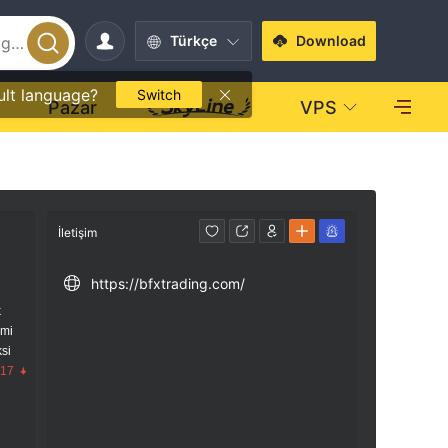
Türkçe
Download
ult language?
Switch
O
Pazar
VPS
İletişim
https://bfxtrading.com/
k
imi
si
.17