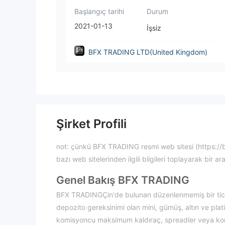
Başlangıç tarihi
Durum
2021-01-13
İşsiz
BFX TRADING LTD(United Kingdom)
Şirket Profili
not: çünkü BFX TRADING resmi web sitesi (https://b
bazı web sitelerinden ilgili bilgileri toplayarak bir ar
Genel Bakış BFX TRADING
BFX TRADINGÇin'de bulunan düzenlenmemiş bir tica
depozito gereksinimi olan mini, gümüş, altın ve plat
komisyoncu maksimum kaldıraç, spreadler veya komi