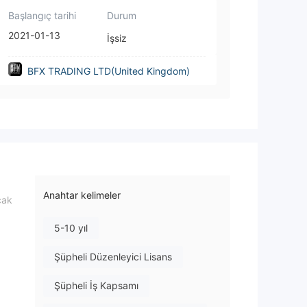
Başlangıç tarihi
Durum
2021-01-13
İşsiz
BFX TRADING LTD(United Kingdom)
Anahtar kelimeler
cak
5-10 yıl
Şüpheli Düzenleyici Lisans
Şüpheli İş Kapsamı