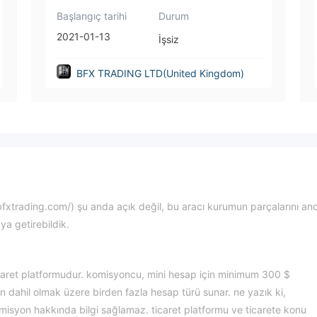
Başlangıç tarihi
Durum
2021-01-13
İşsiz
BFX TRADING LTD(United Kingdom)
fxtrading.com/) şu anda açık değil, bu aracı kurumun parçalarını an
aya getirebildik.
ret platformudur. komisyoncu, mini hesap için minimum 300 $
in dahil olmak üzere birden fazla hesap türü sunar. ne yazık ki,
syon hakkında bilgi sağlamaz. ticaret platformu ve ticarete konu